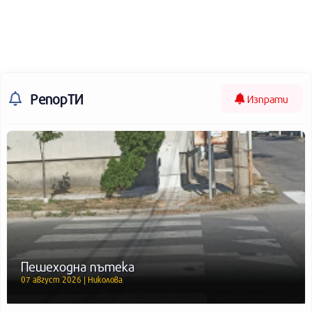
РепорТИ
Изпрати
Пешеходна пътека
07 август 2026 | Николова