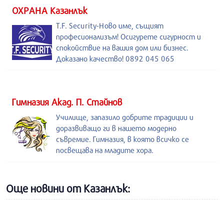
ОХРАНА Казанлък
T.F. Security-Ново име, същият
професионализъм! Осигурете сигурност и
спокойствие на вашия дом или бизнес.
Доказано качество! 0892 045 065
Гимназия Акад. П. Стайнов
Училище, запазило добрите традиции и
доразвиващо ги в нашето модерно
съвремие. Гимназия, в която всичко се
посвещава на младите хора.
Още новини от Казанлък: