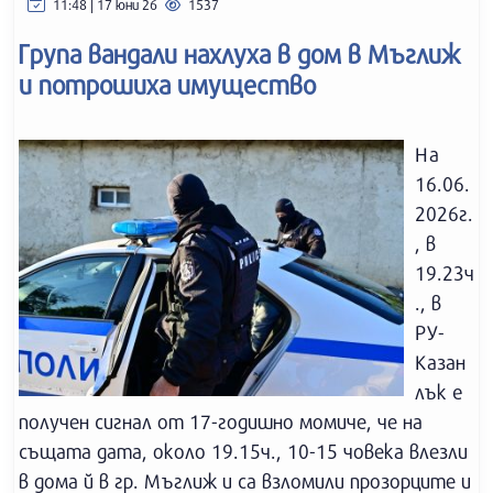
11:48 | 17 юни 26
1537
Група вандали нахлуха в дом в Мъглиж
и потрошиха имущество
На
16.06.
2026г.
, в
19.23ч
., в
РУ-
Казан
лък e
получен сигнал от 17-годишно момиче, че на
същата дата, около 19.15ч., 10-15 човека влезли
в дома й в гр. Мъглиж и са взломили прозорците и