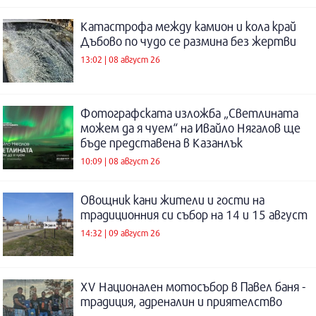
Катастрофа между камион и кола край
Дъбово по чудо се размина без жертви
13:02 | 08 август 26
Фотографската изложба „Светлината
можем да я чуем“ на Ивайло Нягалов ще
бъде представена в Казанлък
10:09 | 08 август 26
Овощник кани жители и гости на
традиционния си събор на 14 и 15 август
14:32 | 09 август 26
XV Национален мотосъбор в Павел баня -
традиция, адреналин и приятелство