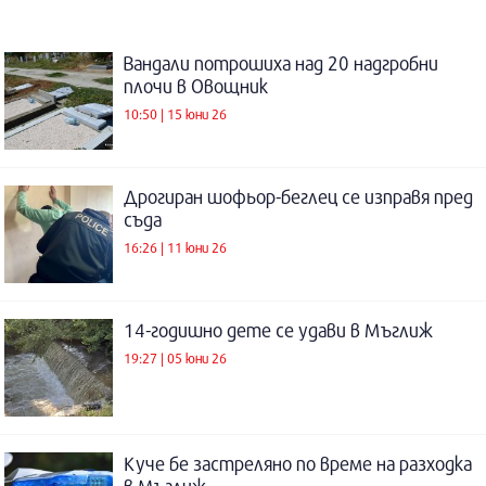
Вандали потрошиха над 20 надгробни
плочи в Овощник
10:50 | 15 юни 26
Дрогиран шофьор-беглец се изправя пред
съда
16:26 | 11 юни 26
14-годишно дете се удави в Мъглиж
19:27 | 05 юни 26
Куче бе застреляно по време на разходка