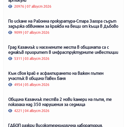
20976 | 07 август 2026
По искане на Районна прокуратура-Стара Загора съдът
задържа обвиняем за кражба на вещи от къща в Дъбово
9099 | 07 август 2026
Град Казанлък и населените места в общината са с
еднакъв приоритет в инфраструктурните инвестиции
5311 | 03 август 2026
Към своя край е асфалтирането на важен пътен
участък в община Павел баня
4954 | 05 август 2026
Община Казанлък тества 2 нови камери на пътя, те
показаха над 350 нарушения за седмица
4221 | 04 август 2026
ГДБОП разкри високотехнологична лаборатория,