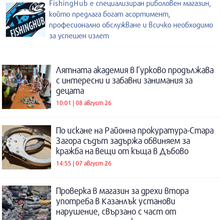
FishingHub е специализиран риболовен магазин,
който предлага богат асортимент,
професионално обслужване и всичко необходимо
за успешен излет
Лятната академия в Гурково продължава
с интересни и забавни занимания за
децата
10:01 | 08 август 26
По искане на Районна прокуратура-Стара
Загора съдът задържа обвиняем за
кражба на вещи от къща в Дъбово
14:55 | 07 август 26
Проверка в магазин за дрехи втора
употреба в Казанлък установи
нарушение, свързано с част от