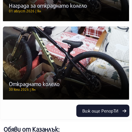
Награда за откраднато колело
01 август 2026 | Ян
Откраднато колело
30 юли 2026 | Ян
Виж още РепорТИ
Обяви от Казанлък: