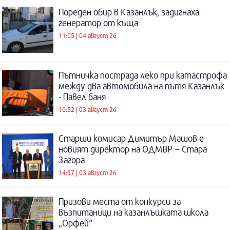
Пореден обир в Казанлък, задигнаха
генератор от къща
11:05 | 04 август 26
Пътничка пострада леко при катастрофа
между два автомобила на пътя Казанлък
- Павел баня
10:52 | 03 август 26
Старши комисар Димитър Машов е
новият директор на ОДМВР – Стара
Загора
14:57 | 03 август 26
Призови места от конкурси за
възпитаници на казанлъшката школа
„Орфей“