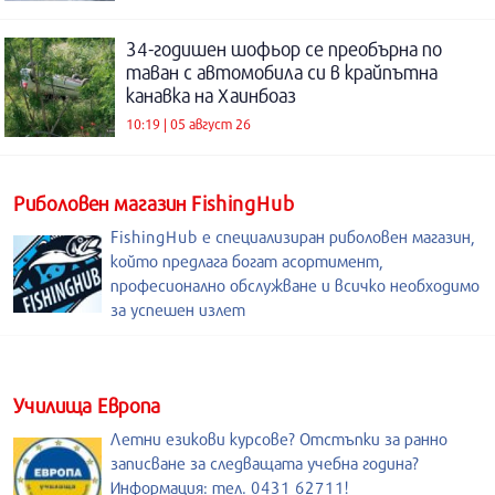
34-годишен шофьор се преобърна по
таван с автомобила си в крайпътна
канавка на Хаинбоаз
10:19 | 05 август 26
Риболовен магазин FishingHub
FishingHub е специализиран риболовен магазин,
който предлага богат асортимент,
професионално обслужване и всичко необходимо
за успешен излет
Училища Европа
Летни езикови курсове? Отстъпки за ранно
записване за следващата учебна година?
Информация: тел. 0431 62711!