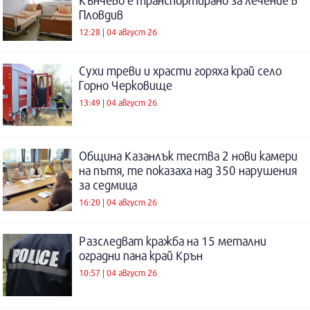
Кънчево е транспортирано за лечение в
Пловдив
12:28 | 04 август 26
Сухи треви и храсти горяха край село
Горно Черковище
13:49 | 04 август 26
Община Казанлък тества 2 нови камери
на пътя, те показаха над 350 нарушения
за седмица
16:20 | 04 август 26
Разследват кражба на 15 метални
оградни пана край Крън
10:57 | 04 август 26