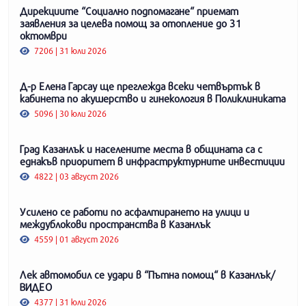
Дирекциите “Социално подпомагане“ приемат
заявления за целева помощ за отопление до 31
октомври
7206 | 31 юли 2026
Д-р Елена Гарсау ще преглежда всеки четвъртък в
кабинета по акушерство и гинекология в Поликлиниката
5096 | 30 юли 2026
Град Казанлък и населените места в общината са с
еднакъв приоритет в инфраструктурните инвестиции
4822 | 03 август 2026
Усилено се работи по асфалтирането на улици и
междублокови пространства в Казанлък
4559 | 01 август 2026
Лек автомобил се удари в “Пътна помощ“ в Казанлък/
ВИДЕО
4377 | 31 юли 2026