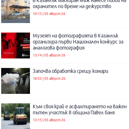
В Казанлък маскиран мъж нанесе побой на
охранител по време на дежурство
10:15 | 05 август 26
Музеят на фотографията в Казанлък
организира първи Национален конкурс за
аналогова фотография
13:14 | 05 август 26
Започва обработка срещу комари
18:53 | 05 август 26
Към своя край е асфалтирането на важен
пътен участък в община Павел баня
13:15 | 05 август 26