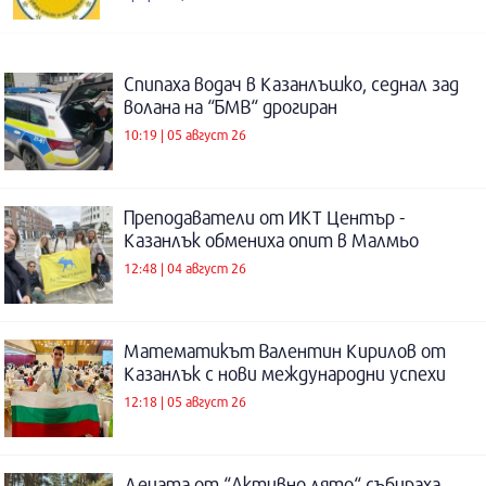
Спипаха водач в Казанлъшко, седнал зад
волана на “БМВ“ дрогиран
10:19 | 05 август 26
Преподаватели от ИКТ Център -
Казанлък обмениха опит в Малмьо
12:48 | 04 август 26
Математикът Валентин Кирилов от
Казанлък с нови международни успехи
12:18 | 05 август 26
Децата от “Активно лято“ събираха