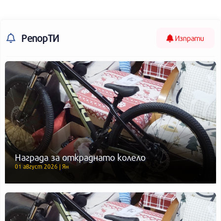
РепорТИ
Изпрати
Награда за откраднато колело
01 август 2026 | Ян