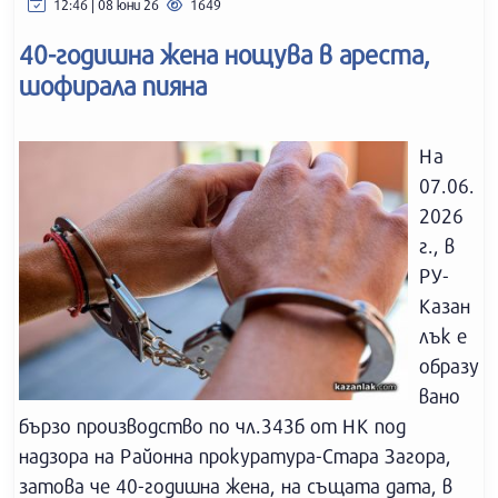
12:46 | 08 юни 26
1649
40-годишна жена нощува в ареста,
шофирала пияна
На
07.06.
2026
г., в
РУ-
Казан
лък е
образу
вано
бързо производство по чл.343б от НК под
надзора на Районна прокуратура-Стара Загора,
затова че 40-годишна жена, на същата дата, в