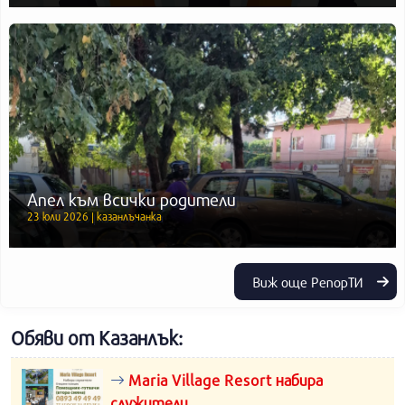
Апел към всички родители
23 юли 2026 | казанлъчанка
Виж още РепорТИ
Обяви от Казанлък:
Maria Village Resort набира
служители