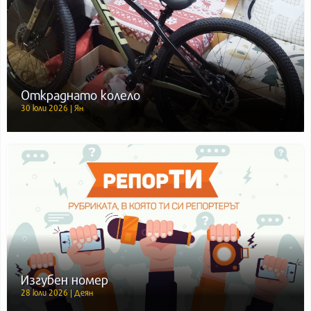
Откраднато колело
30 юли 2026 | Ян
Изгубен номер
28 юли 2026 | Деян