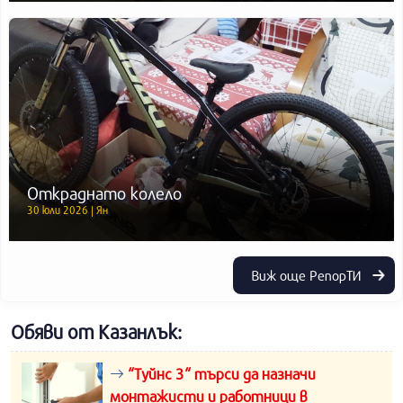
Откраднато колело
30 юли 2026 | Ян
Виж още РепорТИ
Обяви от Казанлък:
“Туйнс 3“ търси да назначи
монтажисти и работници в