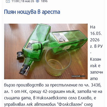
11:00 | 18 май 26
1896
Пиян нощува в ареста
На
16.05.
2026
г. в РУ
-
Казан
лък е
започн
ато
бързо производство за престъпление по чл. 343б,
ал. 1 от НК, срещу 42-годишен мъж, затова че на
същата дата, в Николаевското село Елхово, е
управлявал лек автомобил "Фолксваген" след