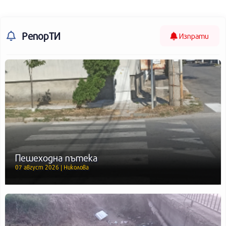
РепорТИ
Изпрати
Пешеходна пътека
07 август 2026 | Николова