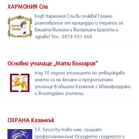
ХАРМОНИЯ Спа
Клуб Хармония Спа ви очаква! Голямо
разнообразие от процедури и терапии за
Вашата външна и вътрешна красота и
здраве! Тел.: 0878 931 668
Основно училище „Мати Болгария“
Над 30 години училището ни утвърждава
името си на желано и предпочитано
училище в община Казанлък с квалифицирани
и всеотдайни учители.
ОХРАНА Казанлък
T.F. Security-Ново име, същият
професионализъм! Осигурете сигурност и