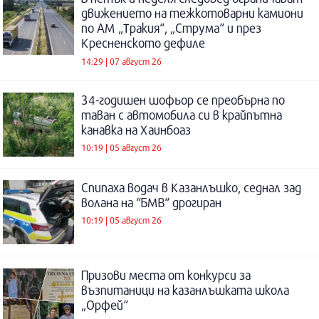
движението на тежкотоварни камиони
по АМ „Тракия“, „Струма“ и през
Кресненското дефиле
14:29 | 07 август 26
34-годишен шофьор се преобърна по
таван с автомобила си в крайпътна
канавка на Хаинбоаз
10:19 | 05 август 26
Спипаха водач в Казанлъшко, седнал зад
волана на “БМВ“ дрогиран
10:19 | 05 август 26
Призови места от конкурси за
възпитаници на казанлъшката школа
„Орфей“