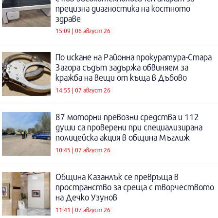
прецизна диагностика на костното
здраве
15:09 | 06 август 26
По искане на Районна прокуратура-Стара
Загора съдът задържа обвиняем за
кражба на вещи от къща в Дъбово
14:55 | 07 август 26
87 моторни превозни средства и 112
души са проверени при специализирана
полицейска акция в община Мъглиж
10:45 | 07 август 26
Община Казанлък се превръща в
пространство за среща с творчеството
на Дечко Узунов
11:41 | 07 август 26