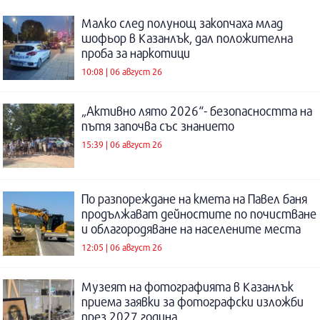
Малко след полунощ закопчаха млад
шофьор в Казанлък, дал положителна
проба за наркотици
10:08 | 06 август 26
„Активно лято 2026“- безопасността на
пътя започва със знанието
15:39 | 06 август 26
По разпореждане на кмета на Павел баня
продължават дейностите по почистване
и облагородяване на населените места
12:05 | 06 август 26
Музеят на фотографията в Казанлък
приема заявки за фотографски изложби
през 2027 година