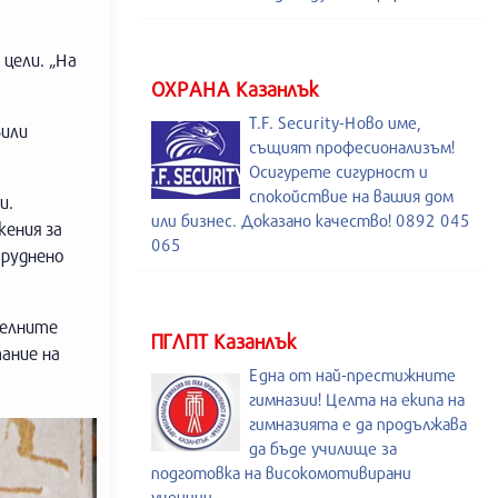
 цели. „На
ОХРАНА Казанлък
T.F. Security-Ново име,
вили
същият професионализъм!
Осигурете сигурност и
спокойствие на вашия дом
и.
или бизнес. Доказано качество! 0892 045
жения за
065
труднено
телните
ПГЛПТ Казанлък
тание на
Една от най-престижните
гимназии! Целта на екипа на
гимназията е да продължава
да бъде училище за
подготовка на високомотивирани
ученици.