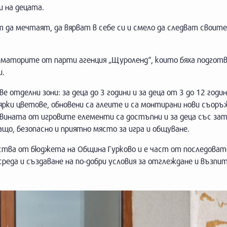
и на децата.
т да мечтаят, да вярват в себе си и смело да следват своите
иматорите от парти агенция „Щуроленд“, които бяха подгот
и.
 отделни зони: за деца до 3 години и за деца от 3 до 12 годин
ярки цветове, обновени са алеите и са монтирани нови съоръ
овината от игровите елементи са достъпни и за деца със за
о, безопасно и приятно място за игра и общуване.
дства от бюджета на Община Гурково и е част от последова
реда и създаване на по-добри условия за отглеждане и възпи