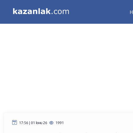
Н
17:56 | 01 юни 26
1991