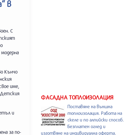
“ в
оен. С
етският
но
 модерна
во Кънчо
нския
свое име,
в Детския
ФАСАДНА ТОПЛОИЗОЛАЦИЯ
Поставяне на външна
ветъл и
топлоизолация. Работа на
скеле и по алпийски способ.
Безплатен оглед и
на за по-
изготвяне на индивидуална оферта.