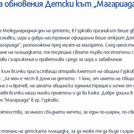
ха обновения Детски кът „Магариада
а Международния ден на детето, в Гурково празникът беше дв
усмивки, игри и добро настроение официално беше открит Д
гариада“, разположена пред музея на магарето. След цялост
ване на площадката, тя посрещна своите първи посетители с
нови съоръжения и приветлива среда за игра и забавление.
в към всички присъстващи отправи кметът на община Гурко
: „За мен е чест в Деня на детето - 1 юни, от името на Общи
на г-н Врачев, на цялата общинска администрация и лично от 
равя всички наши малки приятели и да ви кажа: Добре дошли 
 "Магариада" в гр. Гурково.
риятелства, за много сбъднати мечти, за един по-шарен, по-с
топани на детската площадка, за да може тя да бъде съхране