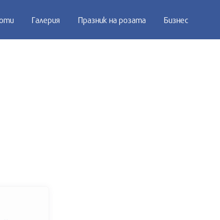
оти
Галерия
Празник на розата
Бизнес