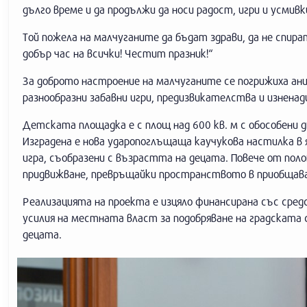
дълго време и да продължи да носи радост, игри и усмивк
Той пожела на малчуганите да бъдат здрави, да не спира
добър час на всички! Честит празник!“
За доброто настроение на малчуганите се погрижиха ан
разнообразни забавни игри, предизвикателства и изненад
Детската площадка е с площ над 600 кв. м с обособени две
Изградена е нова ударопоглъщаща каучукова настилка в 
игра, съобразени с възрастта на децата. Повече от пол
придвижване, превръщайки пространството в приобщаващ
Реализацията на проекта е изцяло финансирана със сре
усилия на местната власт за подобряване на градската с
децата.