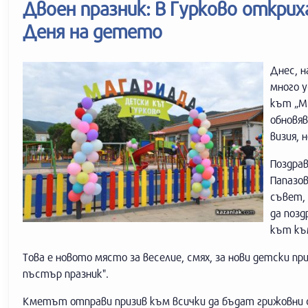
Двоен празник: В Гурково откри
Деня на детето
Днес, н
много 
кът „Ма
обновя
визия, 
Поздра
Папазов
съвет, 
да позд
кът към
Това е новото място за веселие, смях, за нови детски п
пъстър празник".
Кметът отправи призив към всички да бъдат грижовни с