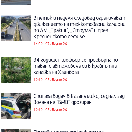
В петък и неделя следобед ограничават
движението на тежкотоварни камиони
по АМ „Тракия“, „Струма“ и през
Кресненското дефиле
14:29 | 07 август 26
34-годишен шофьор се преобърна по
таван с автомобила си в крайпътна
канавка на Хаинбоаз
10:19 | 05 август 26
Спипаха водач в Казанлъшко, седнал зад
волана на “БМВ“ дрогиран
10:19 | 05 август 26