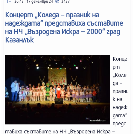
20:48 | 17 декември 24
3437
Концерт „Коледа – празник на
надеждата“ представиха съставите
на НЧ „Възродена Искра – 2000“ град
Казанлък
Конце
рт
„Коле
да –
празни
к на
надеж
дата“
предс
тавиха съставите на НЧ „Възродена Искра –