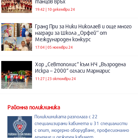
танцов връх
19:42 | 10 декември 24
Гранд При за Ники Николаев и още много
награди за Школа ,,Орфей‘‘ от
Международен конкурс
17:04 | 05 ноември 24
Хор „Севтополис“ към НЧ „Възродена
Искра – 2000“ огласи Мармарис
11:27 | 23 октомври 24
Районна поликлиника
Поликлиниката разполага с 22
специализирани кабинета и 31 специалисти
с опит, модерно оборудване, професионално
лечение и дежурен кабинет.