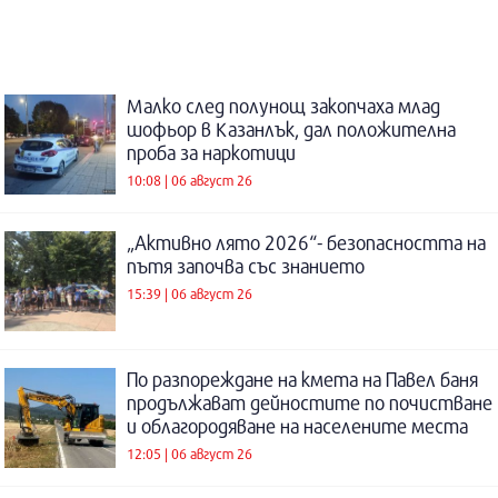
Малко след полунощ закопчаха млад
шофьор в Казанлък, дал положителна
проба за наркотици
10:08 | 06 август 26
„Активно лято 2026“- безопасността на
пътя започва със знанието
15:39 | 06 август 26
По разпореждане на кмета на Павел баня
продължават дейностите по почистване
и облагородяване на населените места
12:05 | 06 август 26