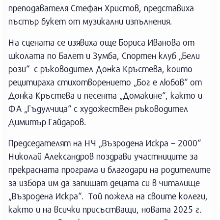
преподавателя Стефан Христов, представиха
пъстър букет от музикални изпълнения.
На сцената се изявиха още Бориса Иванова от
школата по Балет и Зумба, Спортен клуб „Бели
рози“ с ръководител Донка Кръстева, които
рецитираха стихотворението „Бог е любов“ от
Донка Кръстева и песента „Домакине“, както и
ФА „Гъдулчица“ с художествен ръководител
Димитър Гайдаров.
Председателят на НЧ „Възродена Искра – 2000“
Николай Александров поздрави участниците за
прекрасната програма и благодари на родителите
за избора им да запишат децата си в читалище
„Възродена Искра“. Той пожела на своите колеги,
както и на всички присъстващи, новата 2025 г.