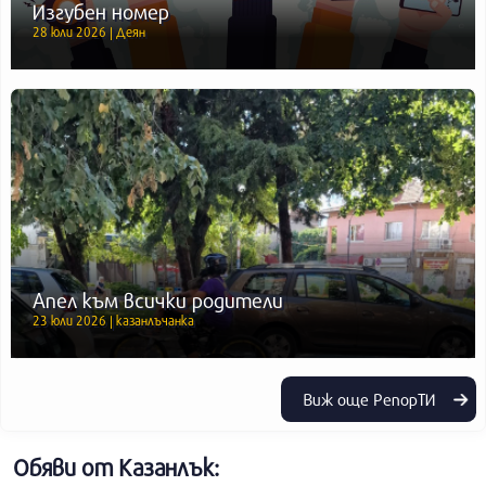
Изгубен номер
28 юли 2026 | Деян
Апел към всички родители
23 юли 2026 | казанлъчанка
Виж още РепорТИ
Обяви от Казанлък: