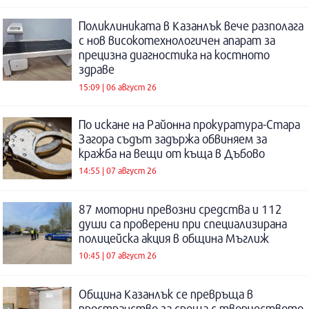
Поликлиниката в Казанлък вече разполага
с нов високотехнологичен апарат за
прецизна диагностика на костното
здраве
15:09 | 06 август 26
По искане на Районна прокуратура-Стара
Загора съдът задържа обвиняем за
кражба на вещи от къща в Дъбово
14:55 | 07 август 26
87 моторни превозни средства и 112
души са проверени при специализирана
полицейска акция в община Мъглиж
10:45 | 07 август 26
Община Казанлък се превръща в
пространство за среща с творчеството