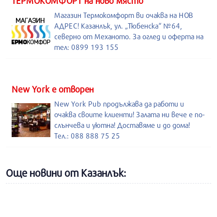
ТЕРМОКОМФОРТ на ново място
Магазин Термокомфорт ви очаква на НОВ
АДРЕС! Казанлък, ул. „Тюбенска“ №64,
северно от Механото. За оглед и оферта на
тел: 0899 193 155
New York е отворен
New York Pub продължава да работи и
очаква своите клиенти! Залата ни вече е по-
слънчева и уютна! Доставяме и до дома!
Тел.: 088 888 75 25
Още новини от Казанлък: