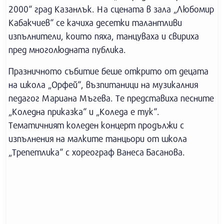
2000“ град Казанлък. На сцената в зала „Любомир
Кабакчиев“ се качиха десетки талантливи
изпълнители, които пяха, танцуваха и свириха
пред многолюдната публика.
Празничното събитие беше открито от децата
на школа „Орфей“, възпитаници на музикалния
педагог Мариана Мъгева. Те представиха песните
„Коледна приказка“ и „Коледа е тук“.
Тематичният коледен концерт продължи с
изпълнения на малките танцьори от школа
„Трепетлика“ с хореограф Ванеса Басанова.