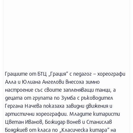
Грациите от БТЦ „Грация“ с педагог – хореографи
Алла и Юлиана Ангелови внесоха зимно
настроение със своите запленяващи танци, а
децата от групата по Зумба с ръководител
Гергана Начева показаха завидни движения и
артистични хореографии. Младите китаристи
Цветан Иванов, Божидар Вонев и Станислав
Бояджиев от класа по „Класическа китара“ на