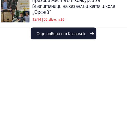
Призови места от конкурси за
възпитаници на казанлъшката школа
„Орфей“
15:14 | 05 август 26
Още новини от Казанлък