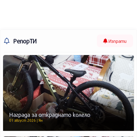
РепорТИ
Изпрати
Награда за откраднато колело
01 август 2026 | Ян