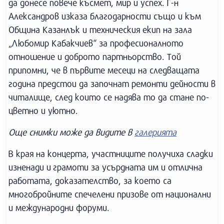
да донесе повече късмет, мир и успех. Г-н
Александров изказа благодарности също и към
Община Казанлък и техническия екип на зала
„Любомир Кабакчиев“ за професионалното
отношение и доброто партньорство. Той
припомни, че в първите месеци на следващата
година предстои да започнат ремонти дейности в
читалище, след които се надява то да стане по-
цветно и уютно.
Още снимки може да видите в
галерията
В края на концерта, участниците получиха сладки
изненади и грамоти за усърдната им и отлична
работата, доказателство, за което са
многобройните спечелени призове от национални
и международни форуми.