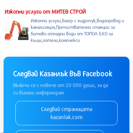
Изкопни услуги от МИТЕВ СТРОЙ
Изкопни услуги,багер с хидрочук,водопровод и
канализация,Пречиствателни станции за
битови отпадни води от ТОПОЛ-ЕКО за
къщи,хотели,комплекси
Следвай Казанлък във Facebook
Включи се с повече от 20 000 души, за да
си винаги информиран
Следвай страницата
kazanlak.com