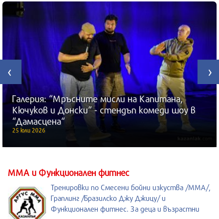
‹
›
Галерия: “Мръсните мисли на Капитана,
Кючуков и Донски“ - стендъп комеди шоу в
“Дамасцена“
25 юли 2026
ММА и Функционален фитнес
Тренировки по Смесени бойни изкуства /MMA/,
Граплинг /Бразилско Джу Джицу/ и
Функционален фитнес. За деца и възрастни