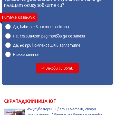
плащат осигуровките си?
Питаме Казанлък
Да, както е в частния сектор
Не, сегашният ред трябва да се запази
Да, но при компенсация в заплатите
Нямам мнение
Закови си ВотЪ
СКРАПАДЖИЙНИЦА ЮГ
Изкупува черни, цветни метали, стари
акумулатори. Авточасти втора употреба.