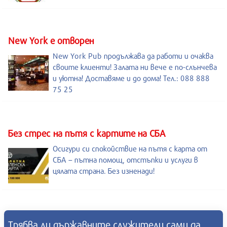
New York е отворен
New York Pub продължава да работи и очаква
своите клиенти! Залата ни вече е по-слънчева
и уютна! Доставяме и до дома! Тел.: 088 888
75 25
Без стрес на пътя с картите на СБА
Осигури си спокойствие на пътя с карта от
СБА – пътна помощ, отстъпки и услуги в
цялата страна. Без изненади!
Трябва ли държавните служители сами да