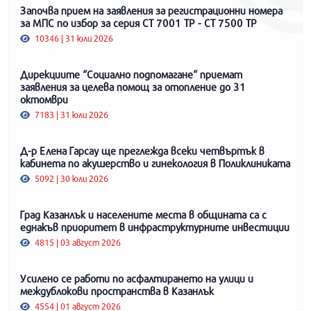
Започва прием на заявления за регистрационни номера
за МПС по избор за серия СТ 7001 ТР - СТ 7500 ТР
10346 | 31 юли 2026
Дирекциите “Социално подпомагане“ приемат
заявления за целева помощ за отопление до 31
октомври
7183 | 31 юли 2026
Д-р Елена Гарсау ще преглежда всеки четвъртък в
кабинета по акушерство и гинекология в Поликлиниката
5092 | 30 юли 2026
Град Казанлък и населените места в общината са с
еднакъв приоритет в инфраструктурните инвестиции
4815 | 03 август 2026
Усилено се работи по асфалтирането на улици и
междублокови пространства в Казанлък
4554 | 01 август 2026