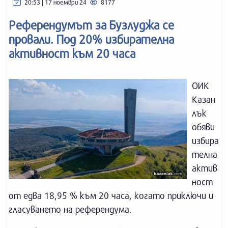
20:53 | 17 ноември 24
8177
Референдумът за Бузлуджа се
провали. Под 20% избирателна
активност към 20 часа
ОИК
Казан
лък
обяви
избира
телна
актив
ност
от едва 18,95 % към 20 часа, когато приключи и
гласуването на референдума.