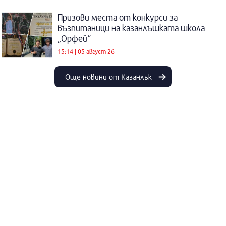
Призови места от конкурси за
възпитаници на казанлъшката школа
„Орфей“
15:14 | 05 август 26
Още новини от Казанлък