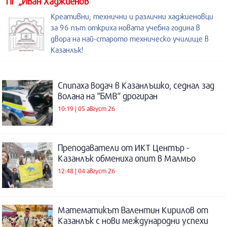
ПГ „Иван Хаджиенов”
Креативни, технични и различни хаджиеновци
за 96 път откриха новата учебна година в
двора на най-старото техническо училище в
Казанлък!
Спипаха водач в Казанлъшко, седнал зад
волана на “БМВ“ дрогиран
10:19 | 05 август 26
Преподаватели от ИКТ Център -
Казанлък обмениха опит в Малмьо
12:48 | 04 август 26
Математикът Валентин Кирилов от
Казанлък с нови международни успехи