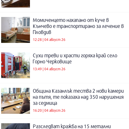
Момиченцето нахапано от куче в
Кънчево е транспортирано за лечение в
Пловдив
12:28 | 04 август 26
Сухи треви и храсти горяха край село
Горно Черковище
13:49 | 04 август 26
Община Казанлък тества 2 нови камери
на пътя, те показаха над 350 нарушения
за седмица
16:20 | 04 август 26
Разследват кражба на 15 метални