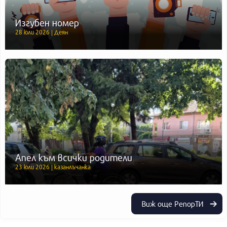
Изгубен номер
28 юли 2026 | Деян
Апел към всички родители
23 юли 2026 | казанлъчанка
Виж още РепорТИ