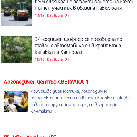
Към своя край е асфалтирането на важен
пътен участък в община Павел баня
13:15 | 05 август 26
34-годишен шофьор се преобърна по
таван с автомобила си в крайпътна
канавка на Хаинбоаз
10:19 | 05 август 26
Логопедичен център СВЕТУЛКА-1
Извършва диагностика, логопедично-
терапевтични сесии на всички видове езиково-
говорни нарушения при деца и възрастни.
Контакти...