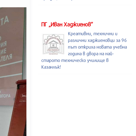
ПГ „Иван Хаджиенов”
Креативни, технични и
различни хаджиеновци за 96
път откриха новата учебна
година в двора на най-
старото техническо училище в
Казанлък!