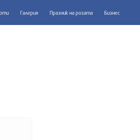
оти
Галерия
Празник на розата
Бизнес