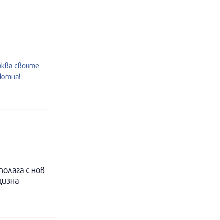
аква своите
уютна!
полага с нов
цизна