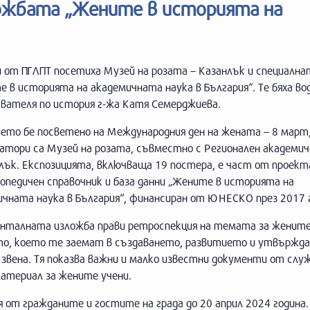
ожбата „Жените в историята на
 от ПГЛПТ посетиха Музей на розата – Казанлък и специална
 в историята на академичната наука в България“. Те бяха во
авателя по история г-жа Катя Семерджиева.
ето бе посветено на Международния ден на жената – 8 март,
затори са Музей на розата, съвместно с Регионален академи
лък. Експозицията, включваща 19 постера, е част от проект
опедичен справочник и база данни „Жените в историята на
ичната наука в България“, финансиран от ЮНЕСКО през 2017 
нталната изложба прави ретроспекция на темата за жените
о, което те заемат в създаването, развитието и утвържда
 звена. Тя показва важни и малко известни документи от сл
материал за жените учени.
от гражданите и гостите на града до 20 април 2024 година.