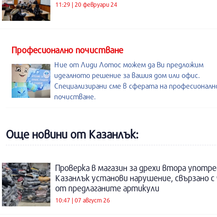
11:29 | 20 февруари 24
Професионално почистване
Ние от Лиди Лотос можем да Ви предложим
идеалното решение за вашия дом или офис.
Специализирани сме в сферата на професионал
почистване.
Още новини от Казанлък:
Проверка в магазин за дрехи втора употре
Казанлък установи нарушение, свързано с
от предлаганите артикули
10:47 | 07 август 26