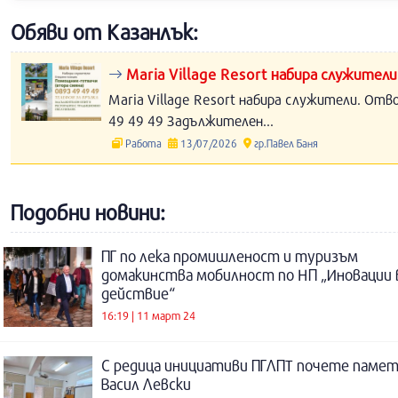
Обяви от Казанлък:
Maria Village Resort набира служители
Maria Village Resort набира служители. Отв
49 49 49 Задължителен...
Работа
13/07/2026
гр.Павел Баня
Подобни новини:
ПГ по лека промишленост и туризъм
домакинства мобилност по НП „Иновации 
действие“
16:19 | 11 март 24
С редица инициативи ПГЛПТ почете паме
Васил Левски