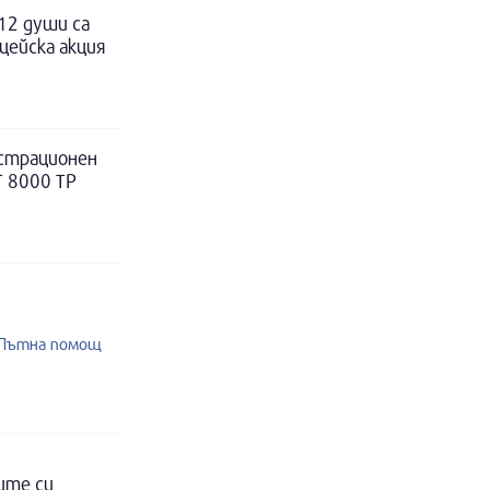
12 души са
цейска акция
истрационен
Т 8000 ТР
2 Пътна помощ
ите си