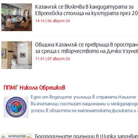
Казанлък се включва в кандидатурата за
Европейска столица на културата през 20
14:14 | 06 август 26
Община Казанлък се превръща в простра
за среща с творчеството на Дечко Узуно
11:41 | 07 август 26
ППМГ Никола Обрешков
Едно от водещите училища в страната.Нашите
възпитаници постигат национални и международ
успехи в областта на математиката,физиката и 
Богородичните празници в Шипка започват