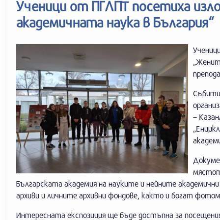
Ученици от ПГЛПТ посетиха изл
академичната наука в България“
Ученици
„Жените
препод
Събити
органи
– Казан
„Енцикл
академ
Докуме
мястот
Българската академия на науките и нейните академични
архиви и личните архивни фондове, както и богат фото
Интересната експозиция ще бъде достъпна за посещения 