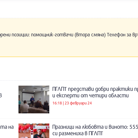
орени позиции: помощник-готвачи (втора смяна) Телефон за вр
ПГЛПТ представи добри практики 
в
и експерти от четири области
16:18 | 23 февруари 24
тта на
Празници на любовта и виното: 55
си размениха в ПГЛПТ