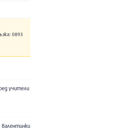
ъзка: 0893
пред учители
5 валентинки