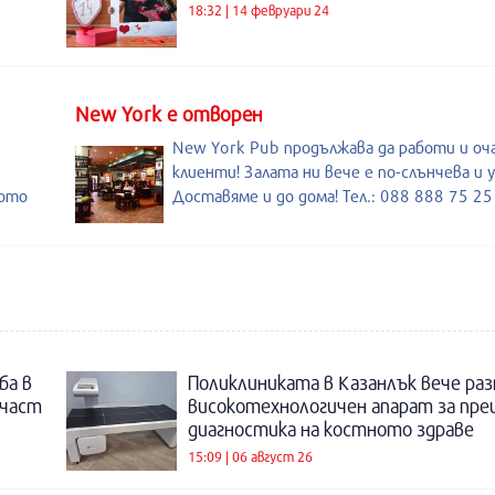
18:32 | 14 февруари 24
New York е отворен
New York Pub продължава да работи и оч
клиенти! Залата ни вече е по-слънчева и 
ното
Доставяме и до дома! Тел.: 088 888 75 25
ба в
Поликлиниката в Казанлък вече раз
 част
високотехнологичен апарат за пре
диагностика на костното здраве
15:09 | 06 август 26