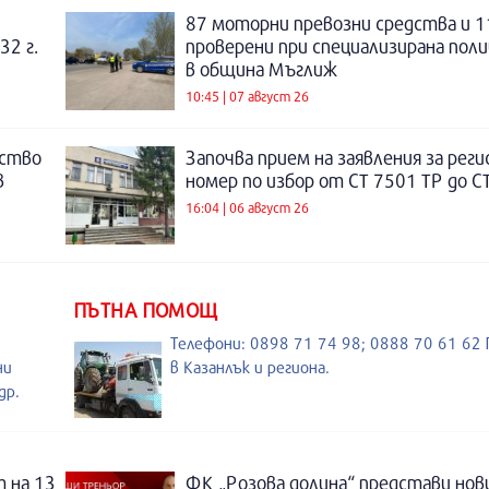
87 моторни превозни средства и 1
32 г.
проверени при специализирана поли
в община Мъглиж
10:45 | 07 август 26
нство
Започва прием на заявления за рег
в
номер по избор от СТ 7501 ТР до С
16:04 | 06 август 26
ПЪТНА ПОМОЩ
Телефони: 0898 71 74 98; 0888 70 61 6
ни
в Казанлък и региона.
др.
 на 13
ФК „Розова долина“ представи нов