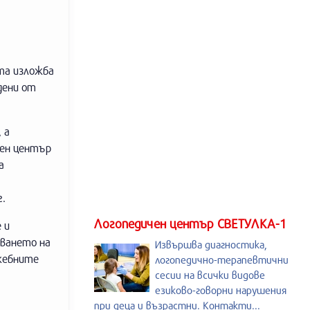
та изложба
дени от
 а
чен център
а
г.
Логопедичен център СВЕТУЛКА-1
 и
ването на
Извършва диагностика,
ужебните
логопедично-терапевтични
сесии на всички видове
езиково-говорни нарушения
при деца и възрастни. Контакти...