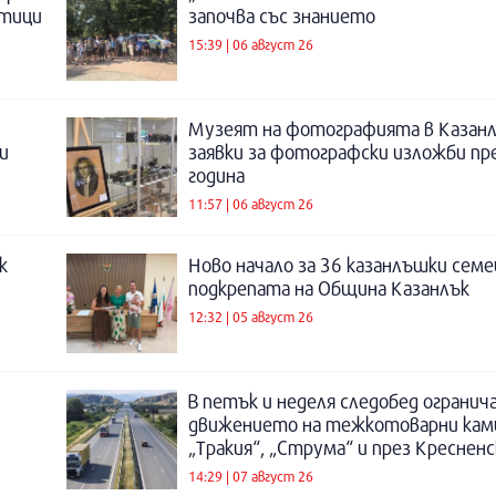
отици
започва със знанието
15:39 | 06 август 26
Музеят на фотографията в Казанл
и
заявки за фотографски изложби пр
година
11:57 | 06 август 26
к
Ново начало за 36 казанлъшки семе
подкрепата на Община Казанлък
12:32 | 05 август 26
В петък и неделя следобед огранич
движението на тежкотоварни кам
„Тракия“, „Струма“ и през Креснен
14:29 | 07 август 26