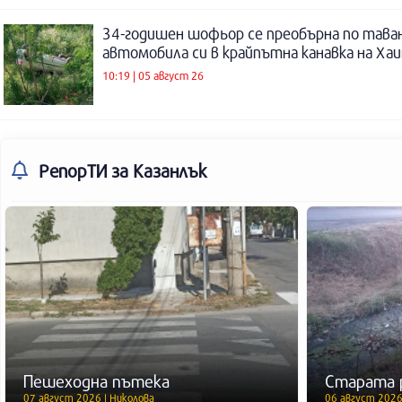
34-годишен шофьор се преобърна по таван
автомобила си в крайпътна канавка на Ха
10:19 | 05 август 26
РепорТИ
за Казанлък
Пешеходна пътека
Старата 
07 август 2026 | Николова
06 август 2026