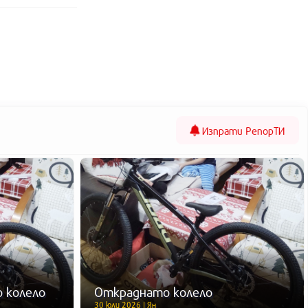
Изпрати
РепорТИ
 колело
Откраднато колело
30 юли 2026 | Ян