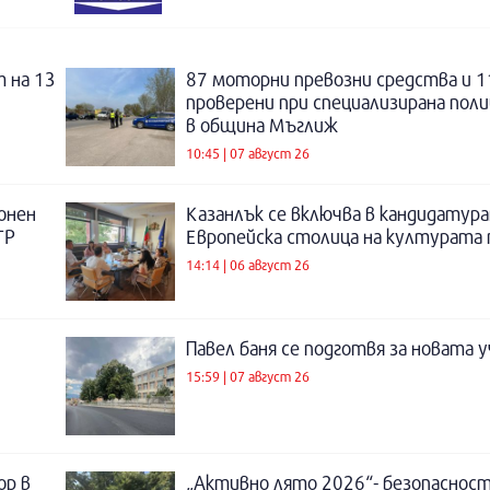
 на 13
87 моторни превозни средства и 1
проверени при специализирана поли
в община Мъглиж
10:45 | 07 август 26
онен
Казанлък се включва в кандидатура
ТР
Европейска столица на културата п
14:14 | 06 август 26
Павел баня се подготвя за новата у
15:59 | 07 август 26
ор в
„Активно лято 2026“- безопаснос