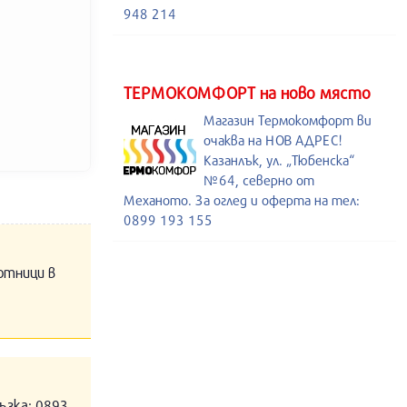
948 214
ТЕРМОКОМФОРТ на ново място
Магазин Термокомфорт ви
очаква на НОВ АДРЕС!
Казанлък, ул. „Тюбенска“
№64, северно от
Механото. За оглед и оферта на тел:
0899 193 155
отници в
ъзка: 0893