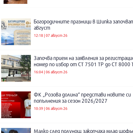
Богородичните празници в Шипка започват
август
12:18 | 07 август 26
Започва прием на заявления за регистраци
номер по избор от СТ 7501 ТР до СТ 8000 
16:04 | 06 август 26
ФК „Розова долина“ представи новите си
попълнения за сезон 2026/2027
10:39 | 06 август 26
Малко след полунощ закопчаха млад шофь