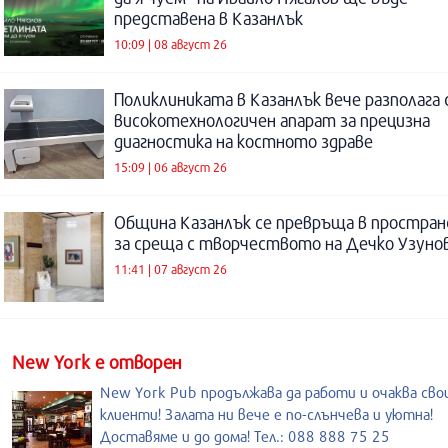
представена в Казанлък
10:09 | 08 август 26
Поликлиниката в Казанлък вече разполага 
високотехнологичен апарат за прецизна
диагностика на костното здраве
15:09 | 06 август 26
Община Казанлък се превръща в простра
за среща с творчеството на Дечко Узуно
11:41 | 07 август 26
New York е отворен
New York Pub продължава да работи и очаква св
клиенти! Залата ни вече е по-слънчева и уютна!
Доставяме и до дома! Тел.: 088 888 75 25