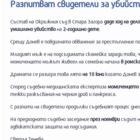
Разпитват свидетели за убийст
Състав на Окръжния съд в Стара Загора
даде ход на дел
умишлено убийство
на
2-годишно дете
.
Срещу Донев е повдигнато обвинение за престъпление п
Младият мъж е на подсъдимата скамейка заради това, ч
момиченцето мъжът живеел на семейни начала
в ромск
Драмата се разигра това лято
на 10 юни
когато Донев з
Според съдебно-медицинската експертиза
момиченцето 
тежки разкъсвания на черния дроб и панкреаса.
С разпити на свидетели продължи съдебният процес днес
На предходното съдебно заседание
през ноември
съдът не
адвокатската защита на подсъдимия.
Светла Тенева