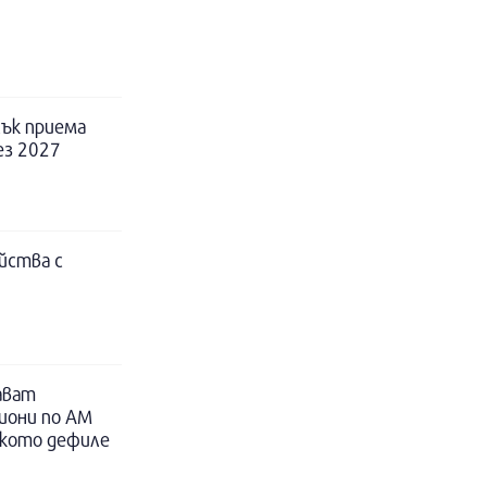
ък приема
ез 2027
йства с
ават
иони по АМ
ското дефиле