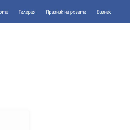
оти
Галерия
Празник на розата
Бизнес