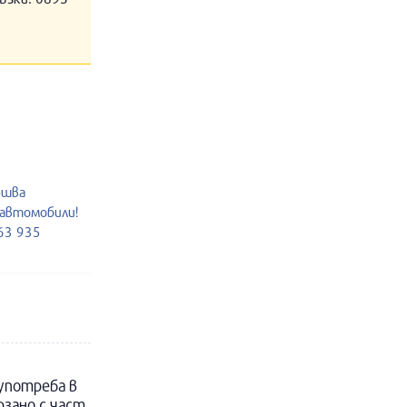
ршва
 автомобили!
963 935
 употреба в
рзано с част