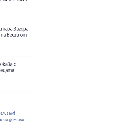
Стара Загора
 на вещи от
лжава с
децата
нализъм!
ашия дом или