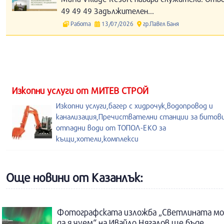
49 49 49 Задължителен...
Работа
13/07/2026
гр.Павел Баня
Изкопни услуги от МИТЕВ СТРОЙ
Изкопни услуги,багер с хидрочук,водопровод и
канализация,Пречиствателни станции за битов
отпадни води от ТОПОЛ-ЕКО за
къщи,хотели,комплекси
Още новини от Казанлък:
Фотографската изложба „Светлината м
да я чуем“ на Ивайло Нягалов ще бъде