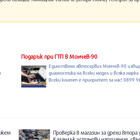
Подарък при ГТП в Мончев-90
Единствено автосервиз Мончев-90 извъ
и
диагностика на всеки модел и всяка марка
Всеки клиент е приоритет за нас! 0899 
ожем
Проверка в магазин за дрехи втора
Казанлък установи нарушение, свъ