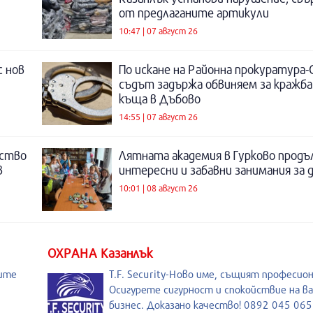
от предлаганите артикули
10:47 | 07 август 26
с нов
По искане на Районна прокуратура-
съдът задържа обвиняем за кражба
къща в Дъбово
14:55 | 07 август 26
нство
Лятната академия в Гурково продъ
в
интересни и забавни занимания за 
10:01 | 08 август 26
ОХРАНА Казанлък
оите
T.F. Security-Ново име, същият професио
Осигурете сигурност и спокойствие на в
бизнес. Доказано качество! 0892 045 065