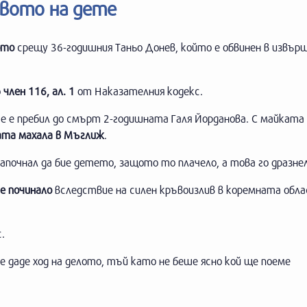
вото на дете
ото
срещу 36-годишния Таньо Донев, който е обвинен в извър
о
член 116, ал. 1
от Наказателния кодекс.
е е пребил до смърт 2-годишната Галя Йорданова. С майката
ата махала в Мъглиж
.
апочнал да бие детето, защото то плачело, а това го дразнел
е починало
вследствие на силен кръвоизлив в коремната обла
.
 даде ход на делото, тъй като не беше ясно кой ще поеме