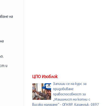
шване на
 на
о.
ст и
ЦПО Изоблок
Запиши се на курс за
придобиване
правоспособност за
„Машинист на котли с
високо налягане“ - ОГНЯР. Казанлък: 0897