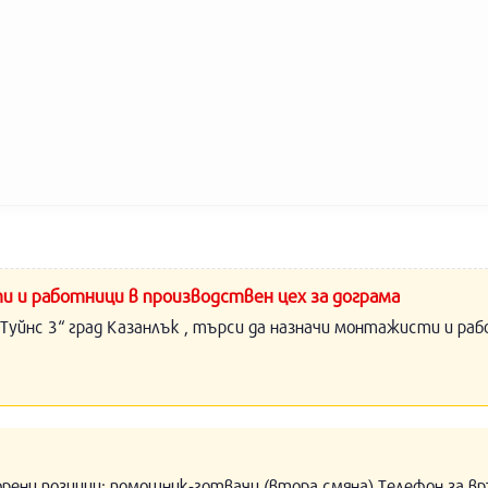
и и работници в производствен цех за дограма
Туйнс 3“ град Казанлък , търси да назначи монтажисти и раб
орени позиции: помощник-готвачи (втора смяна) Телефон за вр