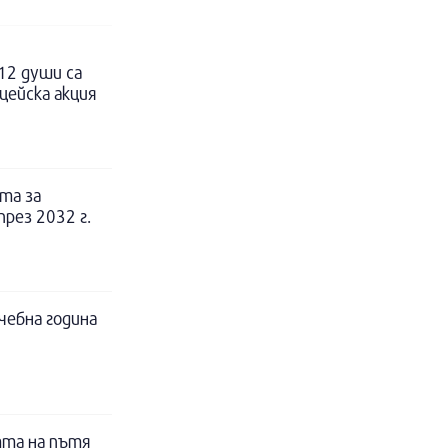
12 души са
цейска акция
та за
рез 2032 г.
чебна година
тта на пътя