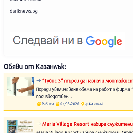
dariknews.bg
Обяви от Казанлък:
“Туйнс 3“ търси да назначи монтажист
Поради увеличаване обема на работа фирма “
производствен...
Работа
07/08/2026
гр.Казанлък
Maria Village Resort набира служители
Maria Village Resort набира служители. Отв