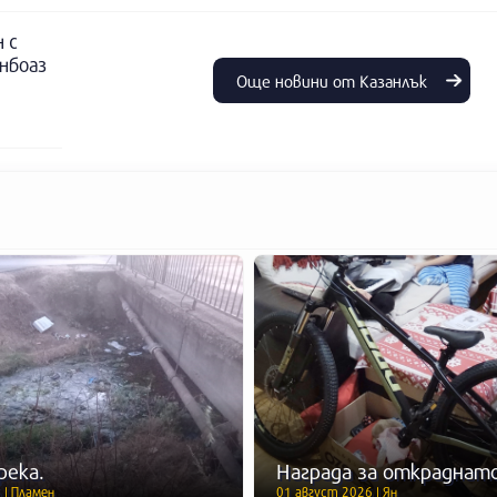
 с
инбоаз
Още новини от Казанлък
река.
Награда за откраднато
 | Пламен
01 август 2026 | Ян