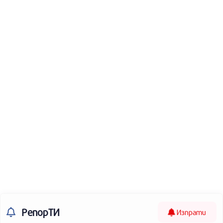
РепорТИ
Изпрати