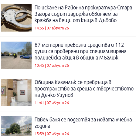
По искане на Районна прокуратура-Стара
Загора съдът задържа обвиняем за
кражба на вещи от къща в Дъбово
14:55 | 07 август 26
87 моторни превозни средства и 112
души са проверени при специализирана
полицейска акция в община Мъглиж
10:45 | 07 август 26
Община Казанлък се превръща в
пространство за среща с творчеството
на Дечко Узунов
11:41 | 07 август 26
Павел баня се подготвя за новата учебна
година
15:59 | 07 август 26