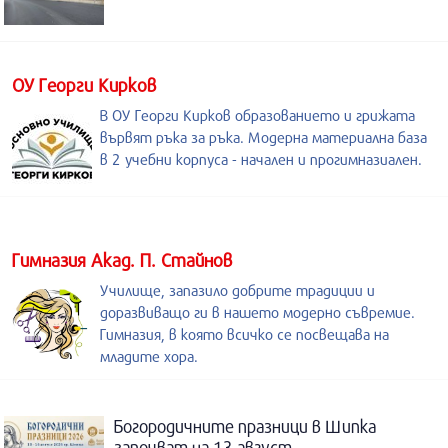
ОУ Георги Кирков
В ОУ Георги Кирков образованието и грижата
вървят ръка за ръка. Модерна материална база
в 2 учебни корпуса - начален и прогимназиален.
Гимназия Акад. П. Стайнов
Училище, запазило добрите традиции и
доразвиващо ги в нашето модерно съвремие.
Гимназия, в която всичко се посвещава на
младите хора.
Богородичните празници в Шипка
започват на 13 август