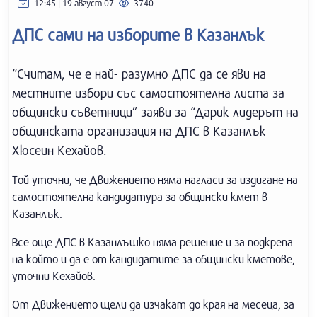
12:45 | 19 август 07
3740
ДПС сами на изборите в Казанлък
“Считам, че е най- разумно ДПС да се яви на
местните избори със самостоятелна листа за
общински съветници” заяви за “Дарик лидерът на
общинската организация на ДПС в Казанлък
Хюсеин Кехайов.
Той уточни, че Движението няма нагласи за издигане на
самостоятелна кандидатура за общински кмет в
Казанлък.
Все още ДПС в Казанлъшко няма решение и за подкрепа
на който и да е от кандидатите за общински кметове,
уточни Кехайов.
От Движението щели да изчакат до края на месеца, за