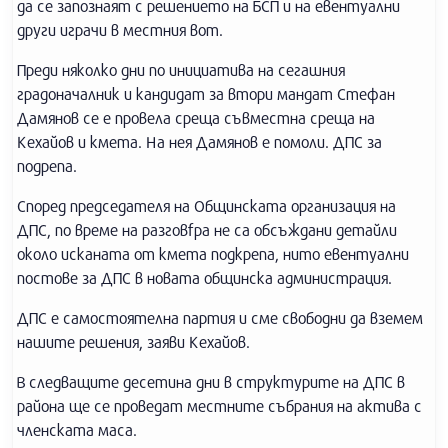
да се запознаят с решението на БСП и на евентуални
други играчи в местния вот.
Преди няколко дни по инициатива на сегашния
градоначалник и кандидат за втори мандат Стефан
Дамянов се е провела среща съвместна среща на
Кехайов и кмета. На нея Дамянов е помоли. ДПС за
подрепа.
Според председателя на Общинската организация на
ДПС, по време на разговfра не са обсъждани детайли
около исканата от кмета подкрепа, нито евентуални
постове за ДПС в новата общинска администрация.
ДПС е самостоятелна партия и сме свободни да вземем
нашите решения, заяви Кехайов.
В следващите десетина дни в структурите на ДПС в
района ще се проведат местните събрания на актива с
членската маса.