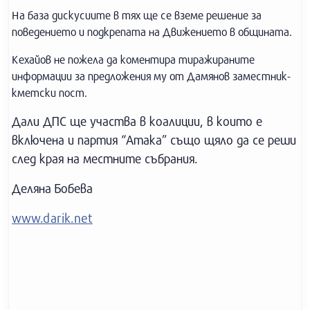
На база дискусиите в тях ще се вземе решение за
поведението и подкрепата на Движението в общината.
Кехайов не пожела да коментира тиражираните
информации за предложения му от Дамянов заместник-
кметски пост.
Дали ДПС ще участва в коалиции, в които е
включена и партия “Атака” също щяло да се реши
след края на местните събрания.
Деляна Бобева
www.darik.net