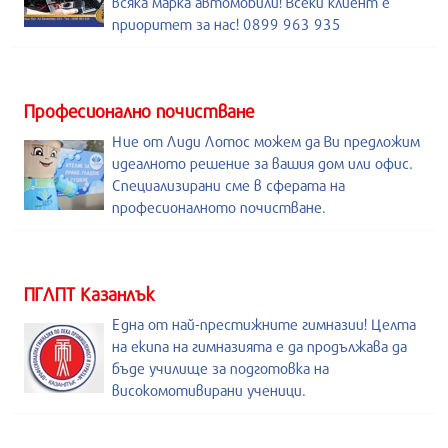
всяка марка автомобили! Всеки клиент е
приоритет за нас! 0899 963 935
Професионално почистване
Ние от Лиди Лотос можем да Ви предложим
идеалното решение за вашия дом или офис.
Специализирани сме в сферата на
професионалното почистване.
ПГЛПТ Казанлък
Една от най-престижните гимназии! Целта
на екипа на гимназията е да продължава да
бъде училище за подготовка на
високомотивирани ученици.