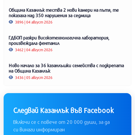
Община Казанлък тества 2 нови камери на пътя, те
показаха над 350 нарушения за седмица
3896 | 04 август 2026
ГДБОП разкри високотехнологична лаборатория,
произвеждала фентанил
3462 | 04 август 2026
Ново начало за 36 казанлъшки семейства с подкрепата
на Община Казанлък
3436 | 05 август 2026
Следвай Казанлък във Facebook
Включи се с повече от 20 000 души, за да
си винаги информиран