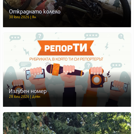
Откраднато колело
30 юли 2026 | Ян
Изгубен номер
28 юли 2026 | Деян