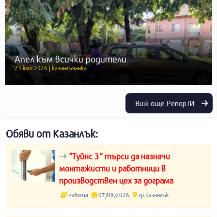
Апел към всички родители
23 юли 2026 | казанлъчанка
Виж още РепорТИ
Обяви от Казанлък:
“Туйнс 3“ търси да назначи
монтажисти и работници в
производствен цех за дограма
Работа
07/08/2026
гр.Казанлък