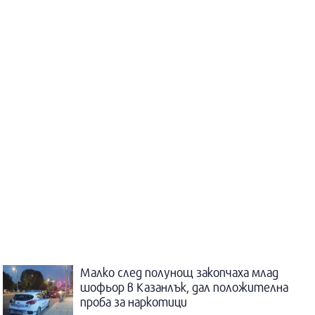
Малко след полунощ закопчаха млад
шофьор в Казанлък, дал положителна
проба за наркотици