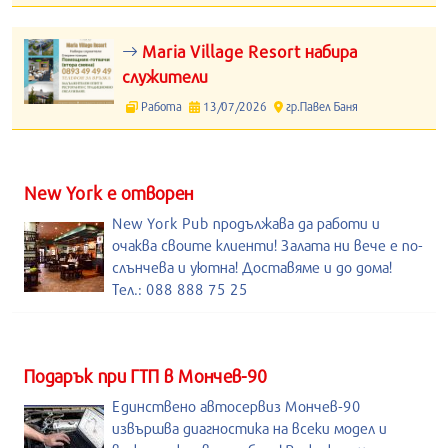
Maria Village Resort набира
служители
Работа
13/07/2026
гр.Павел Баня
New York е отворен
New York Pub продължава да работи и
очаква своите клиенти! Залата ни вече е по-
слънчева и уютна! Доставяме и до дома!
Тел.: 088 888 75 25
Подарък при ГТП в Мончев-90
Единствено автосервиз Мончев-90
извършва диагностика на всеки модел и