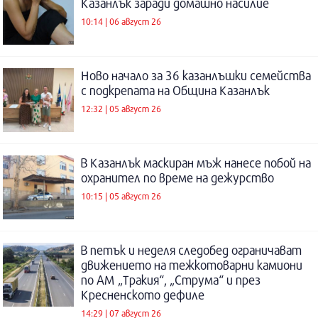
Казанлък заради домашно насилие
10:14 | 06 август 26
Ново начало за 36 казанлъшки семейства
с подкрепата на Община Казанлък
12:32 | 05 август 26
В Казанлък маскиран мъж нанесе побой на
охранител по време на дежурство
10:15 | 05 август 26
В петък и неделя следобед ограничават
движението на тежкотоварни камиони
по АМ „Тракия“, „Струма“ и през
Кресненското дефиле
14:29 | 07 август 26