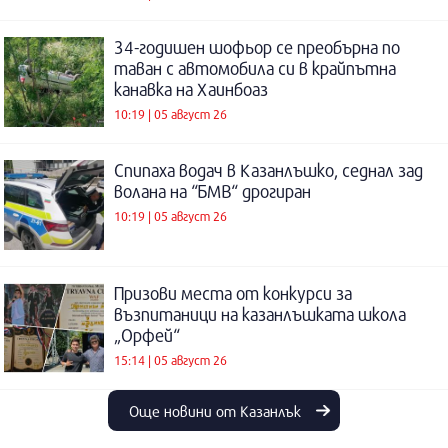
34-годишен шофьор се преобърна по
таван с автомобила си в крайпътна
канавка на Хаинбоаз
10:19 | 05 август 26
Спипаха водач в Казанлъшко, седнал зад
волана на “БМВ“ дрогиран
10:19 | 05 август 26
Призови места от конкурси за
възпитаници на казанлъшката школа
„Орфей“
15:14 | 05 август 26
Още новини от Казанлък