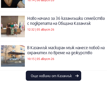
Ново начало за 36 казанлъшки семейства
с подкрепата на Община Казанлък
12:32 | 05 август 26
В Казанлък маскиран мъж нанесе побой на
охранител по време на дежурство
10:15 | 05 август 26
Още новини от Казанлък