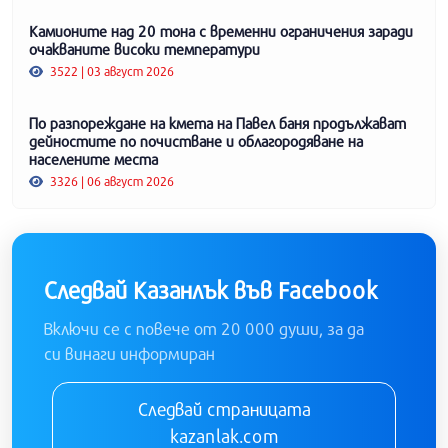
Камионите над 20 тона с временни ограничения заради
очакваните високи температури
3522 | 03 август 2026
По разпореждане на кмета на Павел баня продължават
дейностите по почистване и облагородяване на
населените места
3326 | 06 август 2026
Следвай Казанлък във Facebook
Включи се с повече от 20 000 души, за да
си винаги информиран
Следвай страницата
kazanlak.com