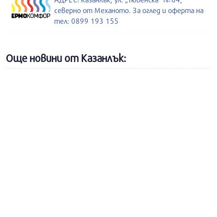
северно от Механото. За оглед и оферта на
тел: 0899 193 155
Още новини от Казанлък: