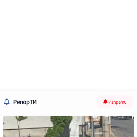
РепорТИ
Изпрати