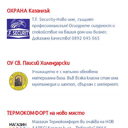
ОХРАНА Казанлък
T.F. Security-Ново име, същият
професионализъм! Осигурете сигурност и
спокойствие на вашия дом или бизнес.
Доказано качество! 0892 045 065
ОУ Св. Паисий Хилендарски
Училището е с напълно обновена
материална база. Във всяка класна стая има
мултимедия и лаптоп, свързан с интернет.
ТЕРМОКОМФОРТ на ново място
Магазин Термокомфорт ви очаква на НОВ
АДРЕС! Казанлък, ул. „Тюбенска“ №64,