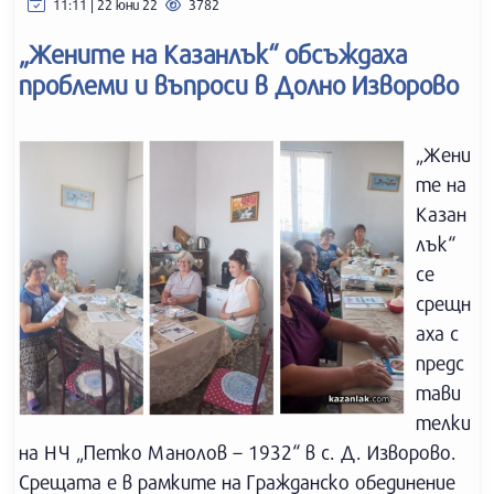
11:11 | 22 юни 22
3782
„Жените на Казанлък“ обсъждаха
проблеми и въпроси в Долно Изворово
„Жени
те на
Казан
лък“
се
срещн
аха с
предс
тави
телки
на НЧ „Петко Манолов – 1932“ в с. Д. Изворово.
Срещата е в рамките на Гражданско обединение