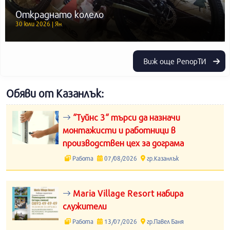
Откраднато колело
30 юли 2026 | Ян
Виж още РепорТИ
Обяви от Казанлък:
“Туйнс 3“ търси да назначи
монтажисти и работници в
производствен цех за дограма
Работа
07/08/2026
гр.Казанлък
Maria Village Resort набира
служители
Работа
13/07/2026
гр.Павел Баня