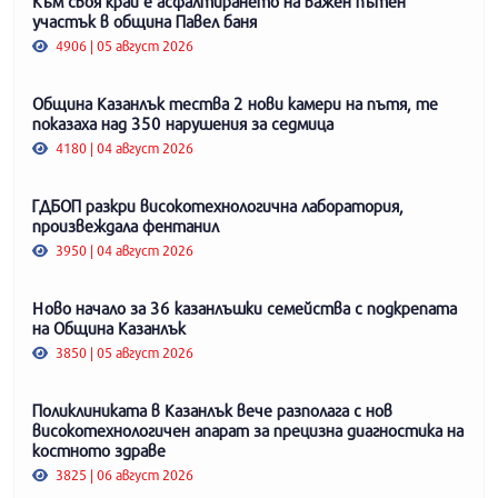
Към своя край е асфалтирането на важен пътен
участък в община Павел баня
4906 | 05 август 2026
Община Казанлък тества 2 нови камери на пътя, те
показаха над 350 нарушения за седмица
4180 | 04 август 2026
ГДБОП разкри високотехнологична лаборатория,
произвеждала фентанил
3950 | 04 август 2026
Ново начало за 36 казанлъшки семейства с подкрепата
на Община Казанлък
3850 | 05 август 2026
Поликлиниката в Казанлък вече разполага с нов
високотехнологичен апарат за прецизна диагностика на
костното здраве
3825 | 06 август 2026