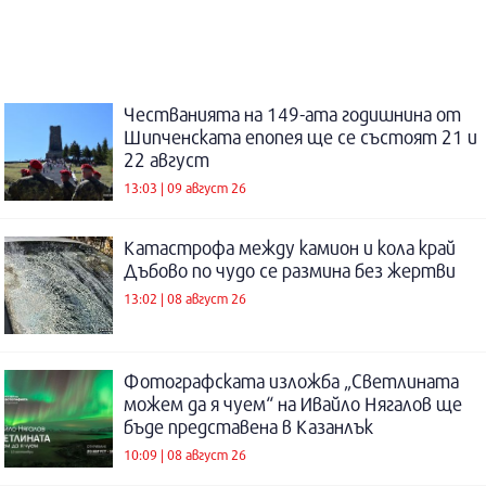
Честванията на 149-ата годишнина от
Шипченската епопея ще се състоят 21 и
22 август
13:03 | 09 август 26
Катастрофа между камион и кола край
Дъбово по чудо се размина без жертви
13:02 | 08 август 26
Фотографската изложба „Светлината
можем да я чуем“ на Ивайло Нягалов ще
бъде представена в Казанлък
10:09 | 08 август 26