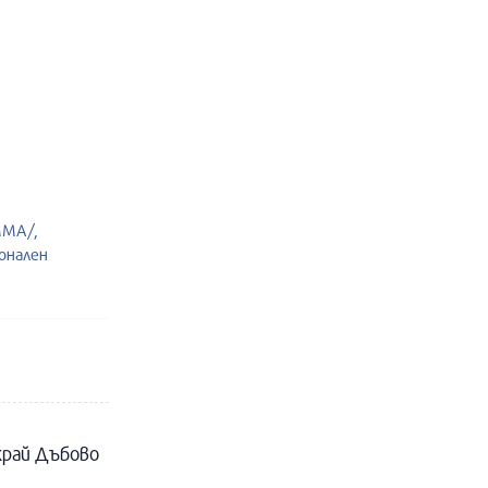
MMA/,
онален
край Дъбово