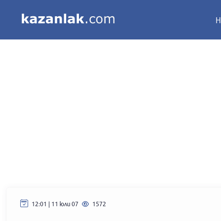
Н
12:01 | 11 юли 07
1572