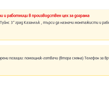
и и работници в производствен цех за дограма
Туйнс 3“ град Казанлък , търси да назначи монтажисти и раб
орени позиции: помощник-готвачи (втора смяна) Телефон за вр