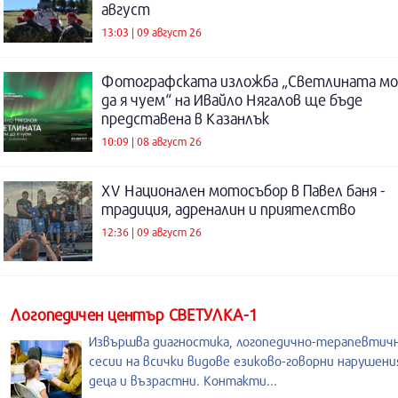
август
13:03 | 09 август 26
Фотографската изложба „Светлината м
да я чуем“ на Ивайло Нягалов ще бъде
представена в Казанлък
10:09 | 08 август 26
XV Национален мотосъбор в Павел баня -
традиция, адреналин и приятелство
12:36 | 09 август 26
Логопедичен център СВЕТУЛКА-1
Извършва диагностика, логопедично-терапевтич
сесии на всички видове езиково-говорни нарушени
деца и възрастни. Контакти...