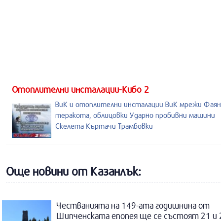
Отоплителни инсталации-Кибо 2
ВиК и отоплителни инсталации ВиК мрежи Фаян
теракота, облицовки Ударно пробивни машини
Скелета Къртачи Трамбовки
Още новини от Казанлък:
Честванията на 149-ата годишнина от
Шипченската епопея ще се състоят 21 и 