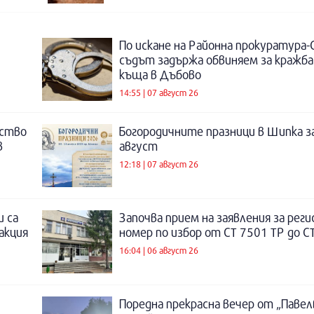
По искане на Районна прокуратура-
съдът задържа обвиняем за кражба
къща в Дъбово
14:55 | 07 август 26
нство
Богородичните празници в Шипка з
в
август
12:18 | 07 август 26
и са
Започва прием на заявления за рег
акция
номер по избор от СТ 7501 ТР до С
16:04 | 06 август 26
Поредна прекрасна вечер от „Паве