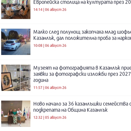
Европейска столица на културата през 20
14:14 | 06 август 26
Малко след полунощ закопчаха млад шофь
Казанлък, дал положителна проба за нарк
10:08 | 06 август 26
Музеят на фотографията в Казанлък при
заявки за фотографски изложби през 2027
година
11:57 | 06 август 26
Ново начало за 36 казанлъшки семейства 
подкрепата на Община Казанлък
12:32 | 05 август 26