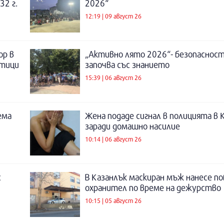
32 г.
2026“
12:19 | 09 август 26
ор в
„Активно лято 2026“- безопаснос
отици
започва със знанието
15:39 | 06 август 26
ема
Жена подаде сигнал в полицията в 
заради домашно насилие
10:14 | 06 август 26
с
В Казанлък маскиран мъж нанесе по
охранител по време на дежурство
10:15 | 05 август 26