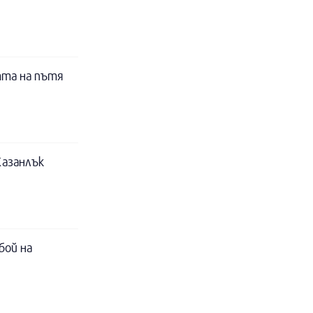
тта на пътя
Казанлък
бой на