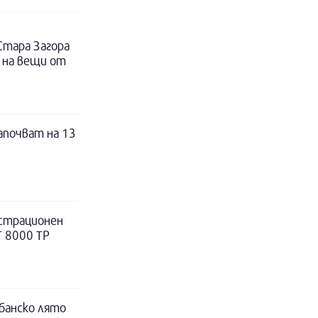
Стара Загора
 на вещи от
апочват на 13
истрационен
Т 8000 ТР
лбанско лято