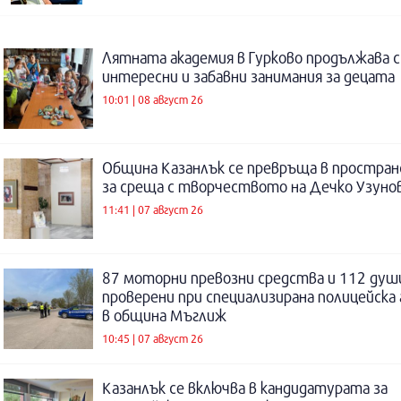
Лятната академия в Гурково продължава с
интересни и забавни занимания за децата
10:01 | 08 август 26
Община Казанлък се превръща в простра
за среща с творчеството на Дечко Узуно
11:41 | 07 август 26
87 моторни превозни средства и 112 душ
проверени при специализирана полицейска 
в община Мъглиж
10:45 | 07 август 26
Казанлък се включва в кандидатурата за