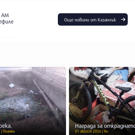
о АМ
Още новини от Казанлък
дефиле
река.
Награда за откраднато
 | Пламен
01 август 2026 | Ян