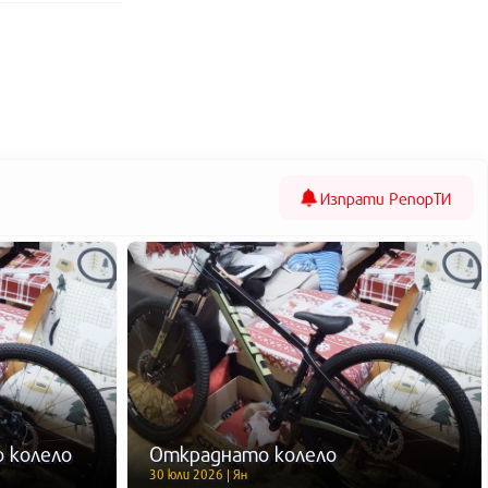
Изпрати
РепорТИ
 колело
Откраднато колело
30 юли 2026 | Ян