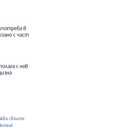
 употреба в
рзано с част
полага с нов
цизна
аква своите
уютна!