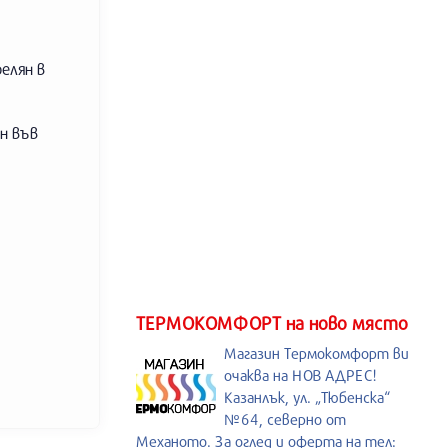
елян в
н във
ТЕРМОКОМФОРТ на ново място
Магазин Термокомфорт ви
очаква на НОВ АДРЕС!
Казанлък, ул. „Тюбенска“
№64, северно от
Механото. За оглед и оферта на тел: