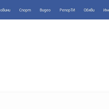
овини
Спорт
Видео
РепорТИ
Обяви
Им