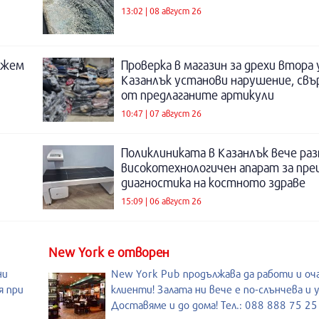
13:02 | 08 август 26
ожем
Проверка в магазин за дрехи втора
Казанлък установи нарушение, свъ
от предлаганите артикули
10:47 | 07 август 26
Поликлиниката в Казанлък вече раз
високотехнологичен апарат за пре
диагностика на костното здраве
15:09 | 06 август 26
New York е отворен
ни
New York Pub продължава да работи и оч
я при
клиенти! Залата ни вече е по-слънчева и 
Доставяме и до дома! Тел.: 088 888 75 25