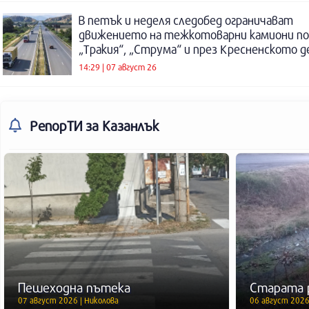
В петък и неделя следобед ограничават
движението на тежкотоварни камиони п
„Тракия“, „Струма“ и през Кресненското 
14:29 | 07 август 26
РепорТИ
за Казанлък
Пешеходна пътека
Старата 
07 август 2026 | Николова
06 август 2026