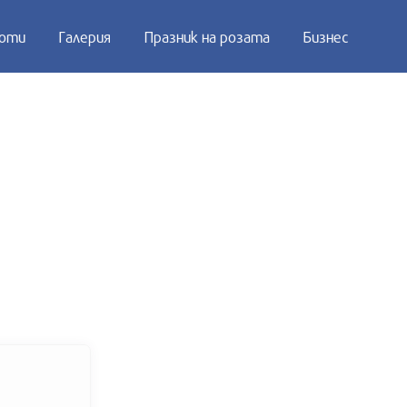
оти
Галерия
Празник на розата
Бизнес