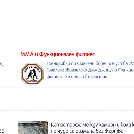
ММА и Функционален фитнес
с,
Тренировки по Смесени бойни изкуства /
Граплинг /Бразилско Джу Джицу/ и Функци
фитнес. За деца и възрастни
Катастрофа между камион и кола 
22
по чудо се размина без жертви