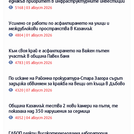
еднакъв приоритет в инфраструктурните инвестиции
5168 | 03 август 2026
Усилено се работи по асфалтирането на улици и
междублокови пространства в Казанлък
4804 | 01 август 2026
Към своя край е асфалтирането на важен пътен
участък в община Павел баня
4783 | 05 август 2026
По искане на Районна прокуратура-Стара Загора съдът
задържа обвиняем за кражба на вещи от къща в Дъбово
4320 | 07 август 2026
Община Казанлък тества 2 нови камери на пътя, те
показаха над 350 нарушения за седмица
4052 | 04 август 2026
ГДБОП разкри високотехнологична лаборатория,