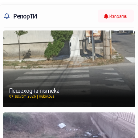
РепорТИ
Изпрати
Пешеходна пътека
07 август 2026 | Николова