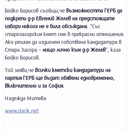
Бойко Борисов съобщи,че
възможността ГЕРБ да
подкрепи д-р Евгений Желев на предстоящите
избори никога не е била обсъждана
. “Със
старозагорския кмет сме в прекрасни отношения.
Ако решим да издигнем собствена кандидатура в
Стара Загора –
нищо лично към д-р Желев
”, каза
Бойко Борисов.
Той заяви,че
всички
кметски кандидатури на
партия ГЕРБ ще бъдат обявени едновременно,
включително и за София
.
Надежда Митева
www.darik.net