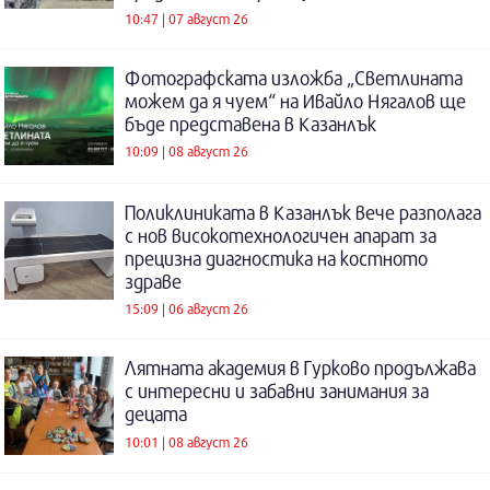
10:47 | 07 август 26
Фотографската изложба „Светлината
можем да я чуем“ на Ивайло Нягалов ще
бъде представена в Казанлък
10:09 | 08 август 26
Поликлиниката в Казанлък вече разполага
с нов високотехнологичен апарат за
прецизна диагностика на костното
здраве
15:09 | 06 август 26
Лятната академия в Гурково продължава
с интересни и забавни занимания за
децата
10:01 | 08 август 26