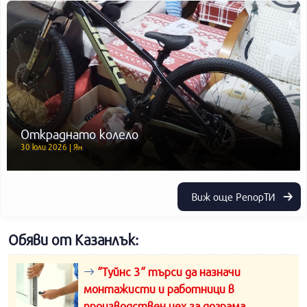
Откраднато колело
30 юли 2026 | Ян
Виж още РепорТИ
Обяви от Казанлък:
“Туйнс 3“ търси да назначи
монтажисти и работници в
производствен цех за дограма