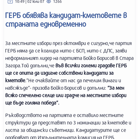
10:49 | 02 юли 07
1266
ГЕРБ обявява кандидат-кметовете в
страната едновременно
За местните избори през октомври е сигурно,че партия
ГЕРБ няма да се коалира нито с БСП, нито с ДПС, заяви
неформалният лидер на партията Бойко Борисов в Стара
Загора.Той допълни,че
във всички големи градове ГЕРБ
ще се опита да издигне собствени кандидати за
кметове
.”Не очаквайте от нас да печелим винаги и
навсякъде”- призова Бойко Борисов и допълни:
“За мен
всяко спечелено селце или градче на местните избори
ще бъде голяма победа”.
Ръководството на партията е оставило местните
структури да представят по 3 номинации за кметове и
листа за общински съветници. Кандидатурите ще се
одобряват от Изпълнителната комисия на ГЕРБ.