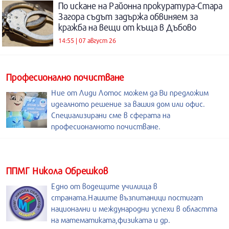
По искане на Районна прокуратура-Стара
Загора съдът задържа обвиняем за
кражба на вещи от къща в Дъбово
14:55 | 07 август 26
Професионално почистване
Ние от Лиди Лотос можем да Ви предложим
идеалното решение за вашия дом или офис.
Специализирани сме в сферата на
професионалното почистване.
ППМГ Никола Обрешков
Едно от водещите училища в
страната.Нашите възпитаници постигат
национални и международни успехи в областта
на математиката,физиката и др.