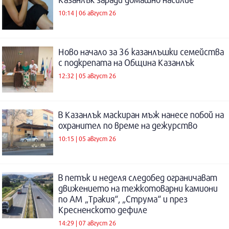
10:14 | 06 август 26
Ново начало за 36 казанлъшки семейства
с подкрепата на Община Казанлък
12:32 | 05 август 26
В Казанлък маскиран мъж нанесе побой на
охранител по време на дежурство
10:15 | 05 август 26
В петък и неделя следобед ограничават
движението на тежкотоварни камиони
по АМ „Тракия“, „Струма“ и през
Кресненското дефиле
14:29 | 07 август 26