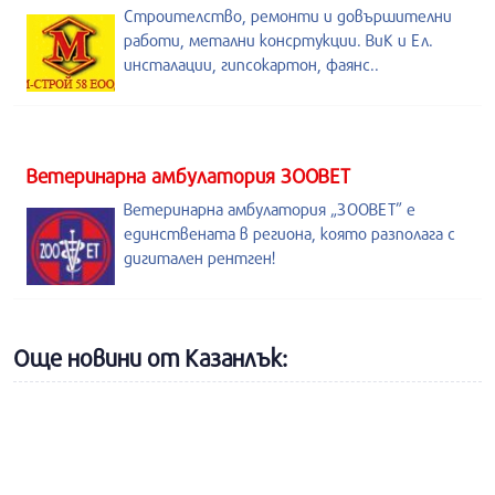
Строителство, ремонти и довършителни
работи, метални консртукции. ВиК и Ел.
инсталации, гипсокартон, фаянс..
Ветеринарна амбулатория ЗООВЕТ
Ветеринарна амбулатория „ЗООВЕТ” е
единствената в региона, която разполага с
дигитален рентген!
Още новини от Казанлък: