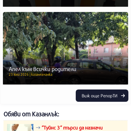
Апел към всички родители
23 юли 2026 | казанлъчанка
Виж още РепорТИ
Обяви от Казанлък:
“Туйнс 3“ търси да назначи