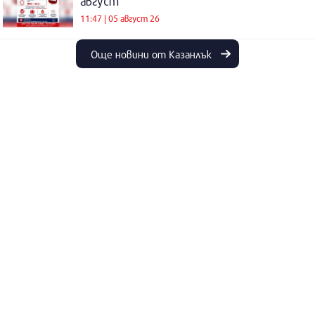
август
11:47 | 05 август 26
Още новини от Казанлък