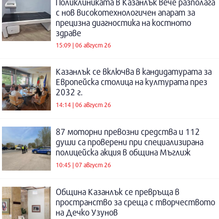
Поликлиниката в Казанлък вече разполага
с нов високотехнологичен апарат за
прецизна диагностика на костното
здраве
15:09 | 06 август 26
Казанлък се включва в кандидатурата за
Европейска столица на културата през
2032 г.
14:14 | 06 август 26
87 моторни превозни средства и 112
души са проверени при специализирана
полицейска акция в община Мъглиж
10:45 | 07 август 26
Община Казанлък се превръща в
пространство за среща с творчеството
на Дечко Узунов