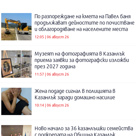
По разпореждане на кмета на Павел баня
продължават дейностите по почистване
и облагородяване на населените места
12:05 | 06 август 26
Музеят на фотографията в Казанлък
приема заявки за фотографски изложби
през 2027 година
11:57 | 06 август 26
Жена подаде сигнал в полицията в
Казанлък заради домашно насилие
10:14 | 06 август 26
Ново начало за 36 казанлъшки семейства
с подкрепата на Община Казанлък