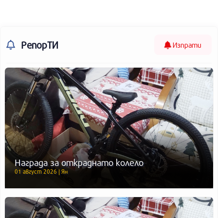
РепорТИ
Изпрати
Награда за откраднато колело
01 август 2026 | Ян