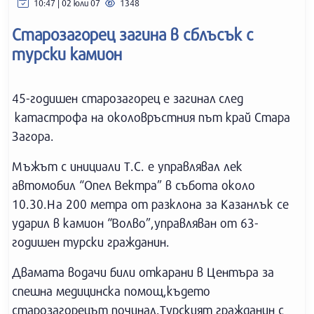
10:47 | 02 юли 07
1348
Старозагорец загина в сблъсък с
турски камион
45-годишен старозагорец е загинал след
катастрофа на околовръстния път край Стара
Загора.
Мъжът с инициали Т.С. е управлявал лек
автомобил “Опел Вектра” в събота около
10.30.На 200 метра от разклона за Казанлък се
ударил в камион “Волво”,управляван от 63-
годишен турски гражданин.
Двамата водачи били откарани в Центъра за
спешна медицинска помощ,където
старозагорецът починал.Турският гражданин с