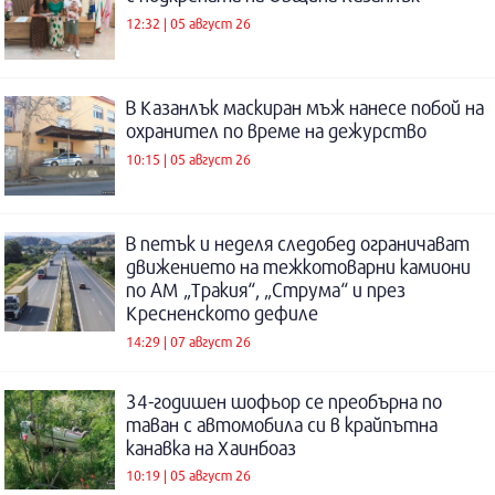
12:32 | 05 август 26
В Казанлък маскиран мъж нанесе побой на
охранител по време на дежурство
10:15 | 05 август 26
В петък и неделя следобед ограничават
движението на тежкотоварни камиони
по АМ „Тракия“, „Струма“ и през
Кресненското дефиле
14:29 | 07 август 26
34-годишен шофьор се преобърна по
таван с автомобила си в крайпътна
канавка на Хаинбоаз
10:19 | 05 август 26