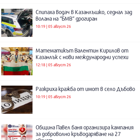
Спипаха водач в Казанлъшко, седнал зад
волана на “БМВ“ дрогиран
10:19 | 05 август 26
Математикът Валентин Кирилов от
Казанлък с нови международни успехи
12:18 | 05 август 26
Разкриха кражба от имот в село Дъбово
10:19 | 05 август 26
Община Павел баня организира кампания
за доброволно кръводаряване на 27