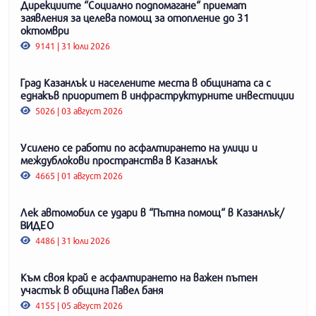
Дирекциите “Социално подпомагане“ приемат
заявления за целева помощ за отопление до 31
октомври
9141 | 31 юли 2026
Град Казанлък и населените места в общината са с
еднакъв приоритет в инфраструктурните инвестиции
5026 | 03 август 2026
Усилено се работи по асфалтирането на улици и
междублокови пространства в Казанлък
4665 | 01 август 2026
Лек автомобил се удари в “Пътна помощ“ в Казанлък/
ВИДЕО
4486 | 31 юли 2026
Към своя край е асфалтирането на важен пътен
участък в община Павел баня
4155 | 05 август 2026