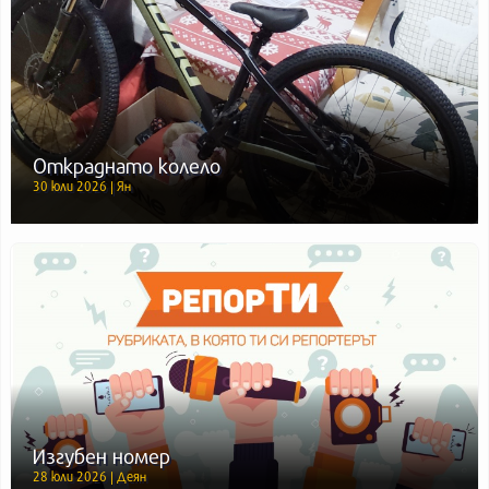
Откраднато колело
30 юли 2026 | Ян
Изгубен номер
28 юли 2026 | Деян