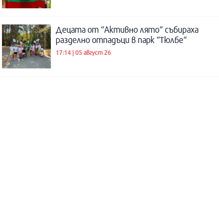
Децата от “Активно лято“ събираха
разделно отпадъци в парк “Тюлбе“
17:14 | 05 август 26