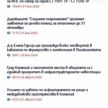
за МПС по избор за серия СТ 7001 ТР - СТ 7500 ТР
10344 | 31 юли 2026
Дирекциите “Социално подпомагане“ приемат
заявления за целева помощ за отопление до 31
октомври
7176 | 31 юли 2026
Д-р Елена Гарсау ще преглежда всеки четвъртък в
кабинета по акушерство и гинекология в Поликлиниката
5091 | 30 юли 2026
Град Казанлък и населените места в общината са с
еднакъв приоритет в инфраструктурните инвестиции
4814 | 03 август 2026
Усилено се работи по асфалтирането на улици и
междублокови пространства в Казанлък
4553 | 01 август 2026