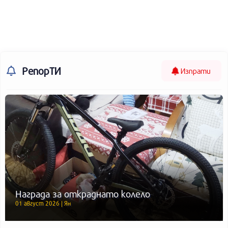
РепорТИ
Изпрати
Награда за откраднато колело
01 август 2026 | Ян