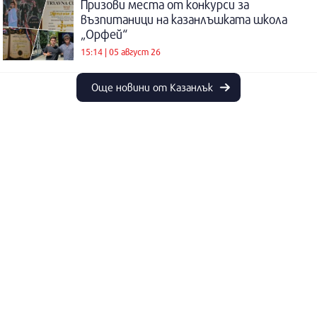
Призови места от конкурси за
възпитаници на казанлъшката школа
„Орфей“
15:14 | 05 август 26
Още новини от Казанлък