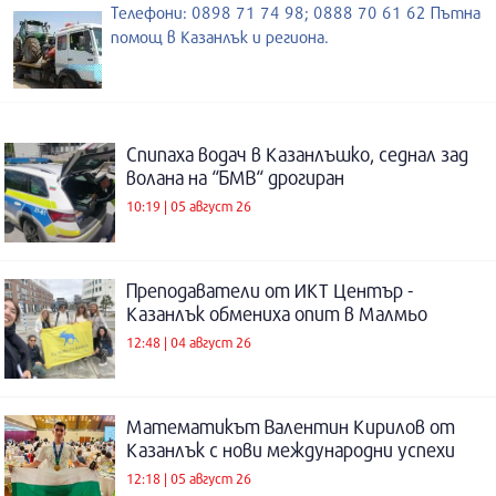
Телефони: 0898 71 74 98; 0888 70 61 62 Пътна
помощ в Казанлък и региона.
Спипаха водач в Казанлъшко, седнал зад
волана на “БМВ“ дрогиран
10:19 | 05 август 26
Преподаватели от ИКТ Център -
Казанлък обмениха опит в Малмьо
12:48 | 04 август 26
Математикът Валентин Кирилов от
Казанлък с нови международни успехи
12:18 | 05 август 26