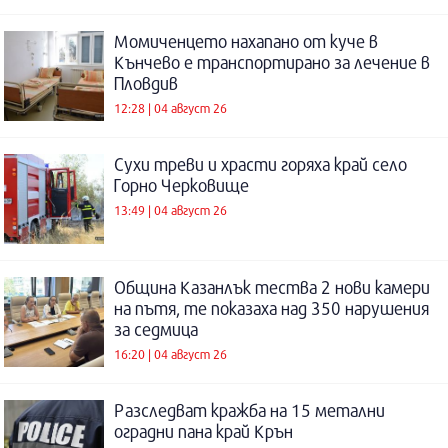
Момиченцето нахапано от куче в
Кънчево е транспортирано за лечение в
Пловдив
12:28 | 04 август 26
Сухи треви и храсти горяха край село
Горно Черковище
13:49 | 04 август 26
Община Казанлък тества 2 нови камери
на пътя, те показаха над 350 нарушения
за седмица
16:20 | 04 август 26
Разследват кражба на 15 метални
оградни пана край Крън