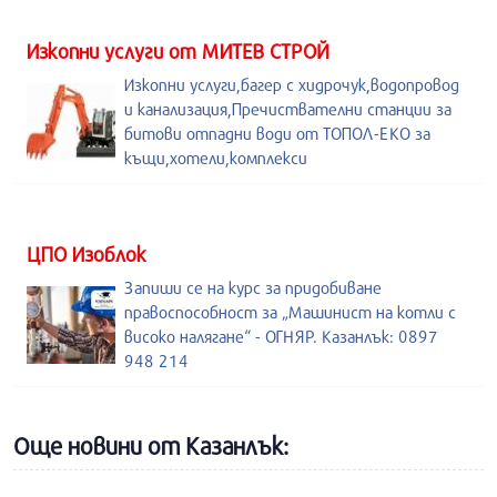
Изкопни услуги от МИТЕВ СТРОЙ
Изкопни услуги,багер с хидрочук,водопровод
и канализация,Пречиствателни станции за
битови отпадни води от ТОПОЛ-ЕКО за
къщи,хотели,комплекси
ЦПО Изоблок
Запиши се на курс за придобиване
правоспособност за „Машинист на котли с
високо налягане“ - ОГНЯР. Казанлък: 0897
948 214
Още новини от Казанлък: