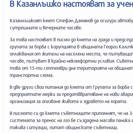
В Казанлъшко настояват за уче
Казанлъшкият кмет Стефан Дамянов да осигури автобуси
сутрешните и вечерните часове.
За това настояват в писмо до кмета на града и предс
групата за борба с корупцията в общината Георги Калич
оплаквания от жители на населени места, че пътуващит
часове, пътуват в крайно некомфортни условия. Съвет
това от 15-ти септември дна територията на общината
транспортна схема.
В две други свои питания до кмета от Групата за борба
предприетите мерки за предотввратяване на нови аварии
организация за опазване живота и здравето на хората.
В писмото си до кмета съветниците припомнят, че на 3-
системата за пренос на газ бе създадена масова паника
такива ситуации, питат общинските съветници.