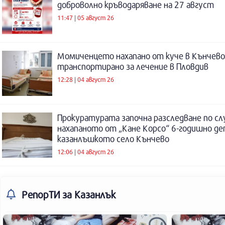
доброволно кръводаряване на 27 август
11:47 | 05 август 26
Момиченцето нахапано от куче в Кънчево
транспортирано за лечение в Пловдив
12:28 | 04 август 26
Прокуратурата започна разследване по сл
нахапаното от „Кане Корсо“ 6-годишно де
казанлъшкото село Кънчево
12:06 | 04 август 26
РепорТИ
за Казанлък