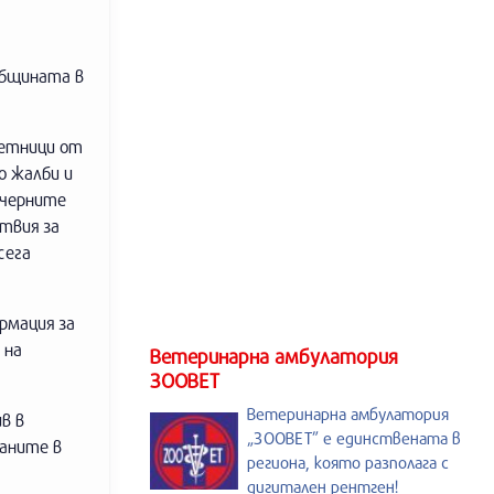
общината в
ветници от
о жалби и
ечерните
твия за
сега
рмация за
 на
Ветеринарна амбулатория
ЗООВЕТ
Ветеринарна амбулатория
в в
„ЗООВЕТ” е единствената в
даните в
региона, която разполага с
дигитален рентген!