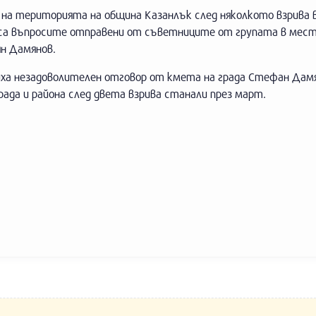
 на територията на община Казанлък след няколкото взрива 
, са въпросите отправени от съветниците от групата в мес
ян Дамянов.
ха незадоволителен отговор от кмета на града Стефан Дамя
рада и района след двета взрива станали през март.