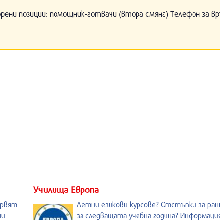
орени позиции: помощник-готвачи (втора смяна) Телефон за вр
Училища Европа
ървят
Летни езикови курсове? Отстъпки за ран
ни
за следващата учебна година? Информация