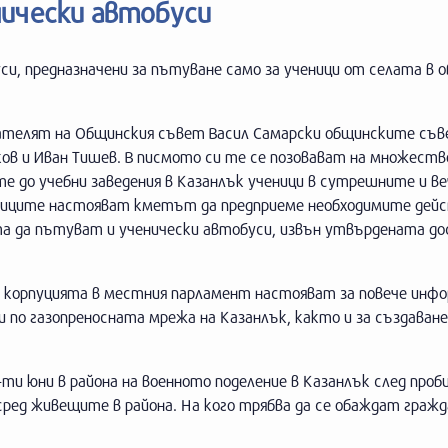
нически автобуси
, предназначени за пътуване само за ученици от селата в 
едателят на Общинския съвет Васил Самарски общинските съ
ков и Иван Тишев. В писмото си те се позовават на множеств
е до учебни заведения в Казанлък ученици в сутрешните и в
ниците настояват кметът да предприеме необходимите дейс
 да пътуват и ученически автобуси, извън утвърдената до
 с корпуцията в местния парламент настояват за повече инфо
 по газопреносната мрежа на Казанлък, както и за създаване
ти юни в района на военното поделение в Казанлък след проби
 сред живещите в района. На кого трябва да се обаждат граж