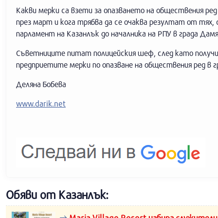
Какви мерки са взети за опазването на обществения ред
през март и кога трябва да се очаква резултат от тях
парламент на Казанлък до началника на РПУ в града Дам
Съветниците питат полицейския шеф, след като получи
предприетите мерки по опазване на обществения ред в г
Деляна Бобева
www.darik.net
Обяви от Казанлък:
Maria Village Resort набира служители