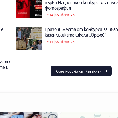
първи Национален конкурс за анало
фотография
13:14 | 05 август 26
 е
Призови места от конкурси за въз
казанлъшката школа „Орфей“
15:14 | 05 август 26
учая с
те в
Още новини от Казанлък