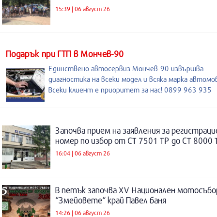
15:39 | 06 август 26
Подарък при ГТП в Мончев-90
Единствено автосервиз Мончев-90 извършва
диагностика на всеки модел и всяка марка автомо
Всеки клиент е приоритет за нас! 0899 963 935
Започва прием на заявления за регистраци
номер по избор от СТ 7501 ТР до СТ 8000 
16:04 | 06 август 26
В петък започва XV Национален мотосъбо
“Змейовете“ край Павел баня
14:26 | 06 август 26