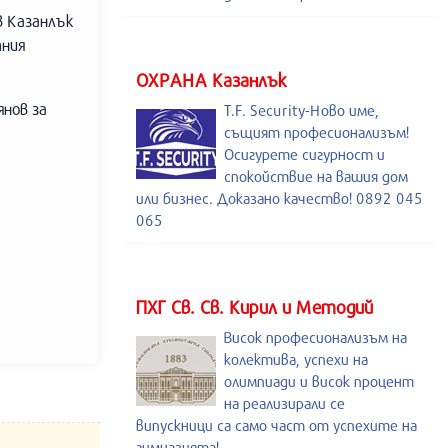
в Казанлък
тния
ОХРАНА Казанлък
нов за
T.F. Security-Ново име,
същият професионализъм!
Осигурете сигурност и
спокойствие на вашия дом
или бизнес. Доказано качество! 0892 045
065
ПХГ Св. Св. Кирил и Методий
Висок професионализъм на
колектива, успехи на
олимпиади и висок процент
на реализирали се
випускници са само част от успехите на
гимназията!