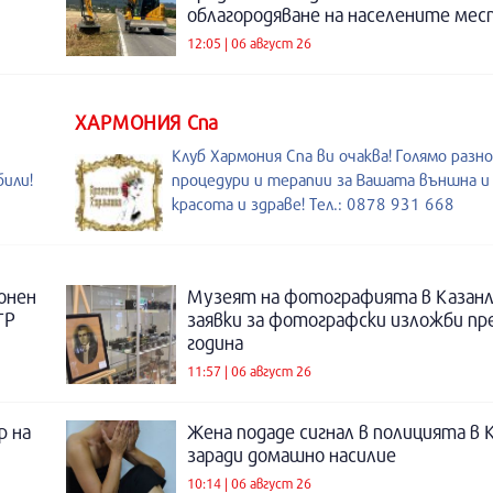
облагородяване на населените мес
12:05 | 06 август 26
ХАРМОНИЯ Спа
Клуб Хармония Спа ви очаква! Голямо разн
били!
процедури и терапии за Вашата външна 
красота и здраве! Тел.: 0878 931 668
онен
Музеят на фотографията в Казанл
ТР
заявки за фотографски изложби пр
година
11:57 | 06 август 26
р на
Жена подаде сигнал в полицията в 
заради домашно насилие
10:14 | 06 август 26