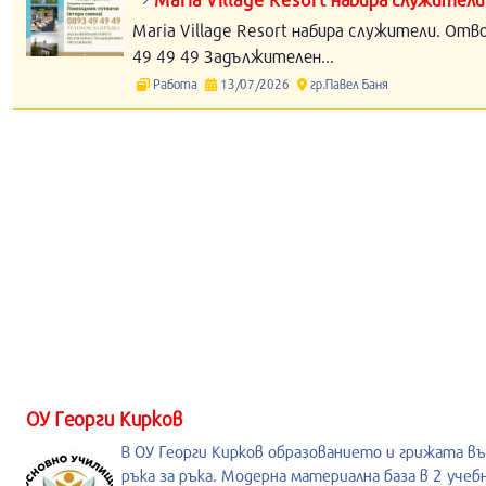
Maria Village Resort набира служители. Отв
49 49 49 Задължителен...
Работа
13/07/2026
гр.Павел Баня
ОУ Георги Кирков
В ОУ Георги Кирков образованието и грижата в
ръка за ръка. Модерна материална база в 2 учеб