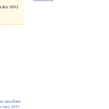
ъзка: 0893
но записване
: тел. 0431