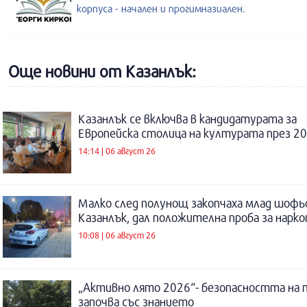
корпуса - начален и прогимназиален.
Още новини от Казанлък:
Казанлък се включва в кандидатурата за
Европейска столица на културата през 20
14:14 | 06 август 26
Малко след полунощ закопчаха млад шофь
Казанлък, дал положителна проба за нарк
10:08 | 06 август 26
„Активно лято 2026“- безопасността на 
започва със знанието