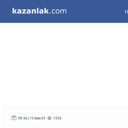
Н
09:36 | 13 юни 07
1556