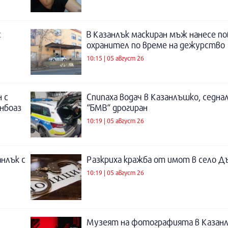
с
В Казанлък маскиран мъж нанесе по
охранител по време на дежурство
10:15 | 05 август 26
 с
Спипаха водач в Казанлъшко, седнал
инбоаз
“БМВ“ дрогиран
10:19 | 05 август 26
нлък с
Разкриха кражба от имот в село Д
10:19 | 05 август 26
Музеят на фотографията в Казанл