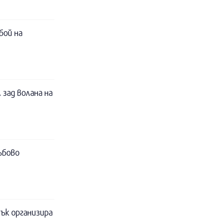
бой на
 зад волана на
ъбово
ък организира