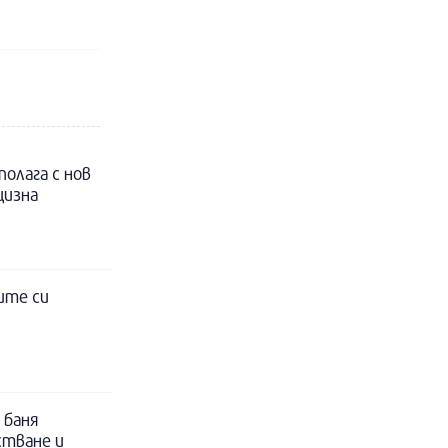
полага с нов
цизна
ите си
 баня
стване и