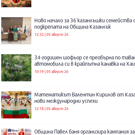
Ново начало за 36 казанлъшки семейства 
подкрепата на Община Казанлък
12:32 | 05 август 26
34-годишен шофьор се преобърна по таван
автомобила си в крайпътна канавка на Ха
10:19 | 05 август 26
Математикът Валентин Кирилов от Каза
нови международни успехи
12:18 | 05 август 26
Община Павел баня организира кампания за