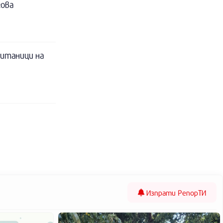
гова
питаници на
Изпрати
РепорТИ