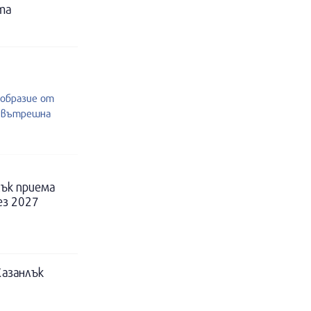
та
ообразие от
и вътрешна
ък приема
ез 2027
Казанлък