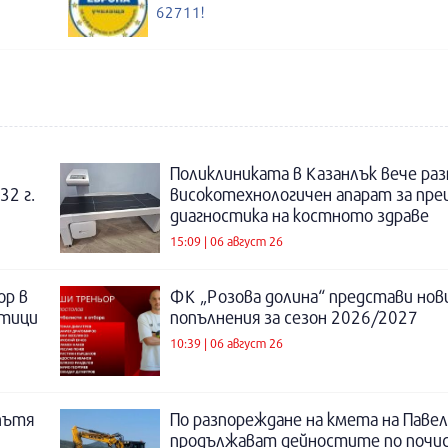
62711!
Поликлиниката в Казанлък вече раз
32 г.
високотехнологичен апарат за пре
диагностика на костното здраве
15:09 | 06 август 26
ор в
ФК „Розова долина“ представи нов
отици
попълнения за сезон 2026/2027
10:39 | 06 август 26
пътя
По разпореждане на кмета на Павел
продължават дейностите по почи