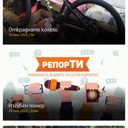
Откраднато колело
30 юли 2026 | Ян
Изгубен номер
28 юли 2026 | Деян