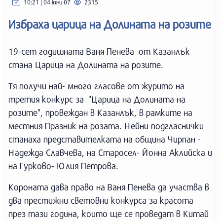
10:21 | 04 юни 07
2315
Избраха царица на Долината на розите
19-сет годишната Ваня Пенева от Казанлък
стана Царица на Долината на розите.
Тя получи най- много гласове от журито на
третия конкурс за "Царица на Долината на
розите", провеждан в Казанлък, в рамките на
местния Празник на розата. Нейни подгласнички
станаха представителката на община Чирпан -
Надежда Славчева, на Старосел- Йонна Аклийска и
на Гурково- Юлия Петрова.
Короната дава право на Ваня Пенева да участва в
два престижни световни конкурса за красота
през тази година, които ще се проведат в Китай