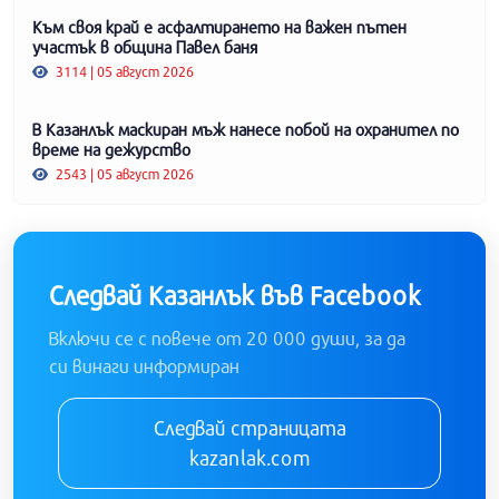
Към своя край е асфалтирането на важен пътен
участък в община Павел баня
3114 | 05 август 2026
В Казанлък маскиран мъж нанесе побой на охранител по
време на дежурство
2543 | 05 август 2026
Следвай Казанлък във Facebook
Включи се с повече от 20 000 души, за да
си винаги информиран
Следвай страницата
kazanlak.com