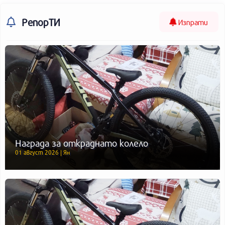
РепорТИ
Изпрати
Награда за откраднато колело
01 август 2026 | Ян