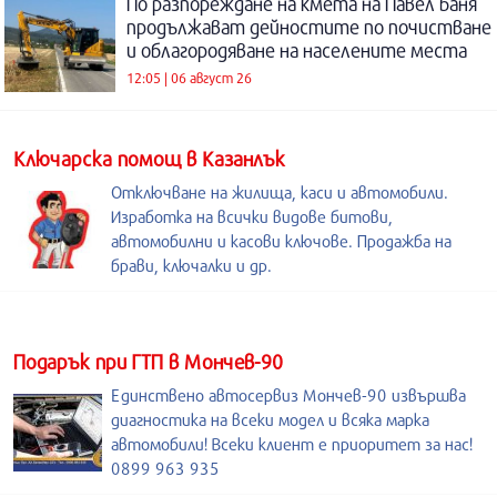
По разпореждане на кмета на Павел баня
продължават дейностите по почистване
и облагородяване на населените места
12:05 | 06 август 26
Kлючарска помощ в Казанлък
Отключване на жилища, каси и автомобили.
Изработка на всички видове битови,
автомобилни и касови ключове. Продажба на
брави, ключалки и др.
Подарък при ГТП в Мончев-90
Единствено автосервиз Мончев-90 извършва
диагностика на всеки модел и всяка марка
автомобили! Всеки клиент е приоритет за нас!
0899 963 935