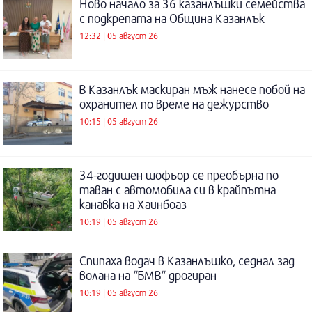
Ново начало за 36 казанлъшки семейства
с подкрепата на Община Казанлък
12:32 | 05 август 26
В Казанлък маскиран мъж нанесе побой на
охранител по време на дежурство
10:15 | 05 август 26
34-годишен шофьор се преобърна по
таван с автомобила си в крайпътна
канавка на Хаинбоаз
10:19 | 05 август 26
Спипаха водач в Казанлъшко, седнал зад
волана на “БМВ“ дрогиран
10:19 | 05 август 26