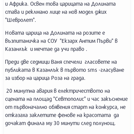
и Африка. Освен това царицата на Долината
става и реклмано лице на нов модел джих
"Шевролет".
Новата царица на Долината на розите е
възпитаничка на СОУ "Екзарх Антим Първи" в
Казанлък и мечтае да учи право .
Преди две седмици Ваня спечели гласовете на
публиката в Казанлък в първото sms -гласуване
за избор на царица Роза на града.
20 минутна авария в електричеството на
сцената на площад "Севтополис" и час закъснение
от първоначално обявения старт на конкурса, не
отказаха заклетите фенове на красотата да
дочакат финала му 30 минути след полунощ.