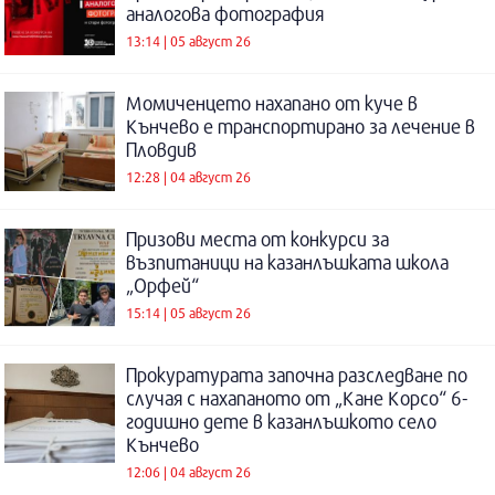
аналогова фотография
13:14 | 05 август 26
Момиченцето нахапано от куче в
Кънчево е транспортирано за лечение в
Пловдив
12:28 | 04 август 26
Призови места от конкурси за
възпитаници на казанлъшката школа
„Орфей“
15:14 | 05 август 26
Прокуратурата започна разследване по
случая с нахапаното от „Кане Корсо“ 6-
годишно дете в казанлъшкото село
Кънчево
12:06 | 04 август 26