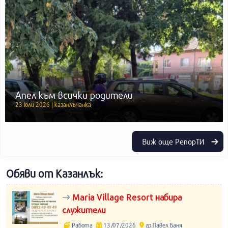
Апел към всички родители
23 юли 2026 | казанлъчанка
Виж още РепорТИ
Обяви от Казанлък:
Maria Village Resort набира
служители
Работа
13/07/2026
гр.Павел Баня