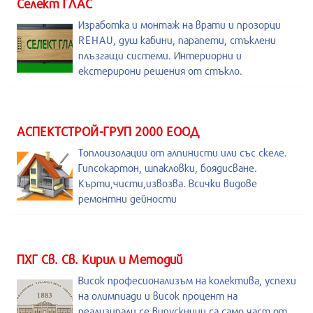
Селект ГЛАС
Изработка и монтаж на врати и прозорци
REHAU, душ кабини, парапети, стъклени
плъзгащи системи. Интериорни и
екстерирони решения от стъкло.
АСПЕКТСТРОЙ-ГРУП 2000 ЕООД
Топлоизолации от алпинисти или със скеле.
Гипсокартон, шпакловки, боядисване.
Кърти,чисти,извозва. Всички видове
ремонтни дейности
ПХГ Св. Св. Кирил и Методий
Висок професионализъм на колектива, успехи
на олимпиади и висок процент на
реализирали се випускници са само част от