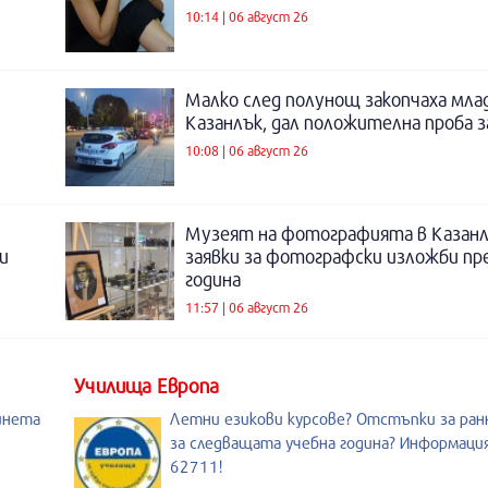
10:14 | 06 август 26
Малко след полунощ закопчаха мла
Казанлък, дал положителна проба 
10:08 | 06 август 26
Музеят на фотографията в Казанл
и
заявки за фотографски изложби пр
година
11:57 | 06 август 26
Училища Европа
инета
Летни езикови курсове? Отстъпки за ран
за следващата учебна година? Информация
62711!