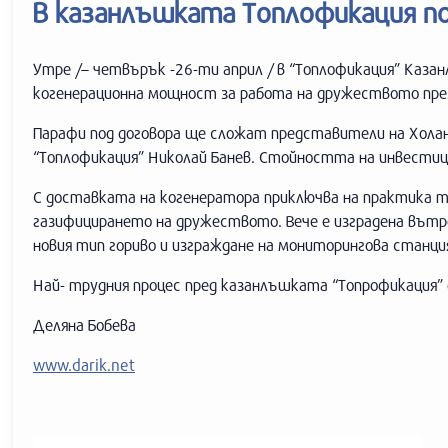
В казанлъшката Топлофикация по
Утре /– четвърък -26-ти април / в “Топлофикация” Казан
когенерационна мощност за работа на дружеството през
Парафи под договора ще сложат представители на Хол
“Топлофикация” Николай Банев. Стойността на инвестици
С доставката на когенератора приключва на практика 
газифицирането на дружеството. Вече е изградена вътр
новия тип гориво и изграждане на мониторингова станци
Най- трудния процес пред казанлъшката “Топрофикация” 
Деляна Бобева
www.darik.net