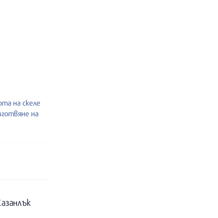
ота на скеле
изготвяне на
Казанлък