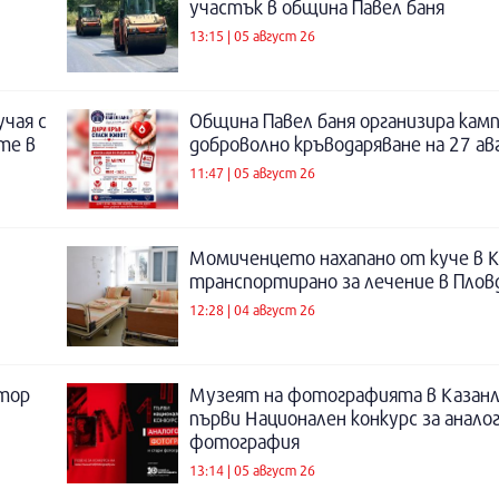
участък в община Павел баня
13:15 | 05 август 26
учая с
Община Павел баня организира камп
те в
доброволно кръводаряване на 27 а
11:47 | 05 август 26
Момиченцето нахапано от куче в К
транспортирано за лечение в Плов
12:28 | 04 август 26
атор
Музеят на фотографията в Казанл
първи Национален конкурс за анало
фотография
13:14 | 05 август 26