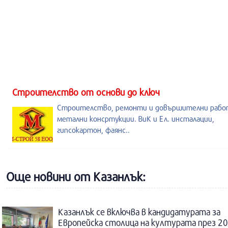
Строителство от основи до ключ
Строителство, ремонти и довършителни рабо
метални консртукции. ВиК и Ел. инсталации,
гипсокартон, фаянс..
Още новини от Казанлък:
Казанлък се включва в кандидатурата за
Европейска столица на културата през 20