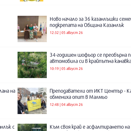
Ново начало за 36 казанлъшки семе
подкрепата на Община Казанлък
12:32 | 05 август 26
34-годишен шофьор се преобърна п
автомобила си в крайпътна канавка
10:19 | 05 август 26
лана на
Преподаватели от ИКТ Център - К
обмениха опит в Малмьо
12:48 | 04 август 26
нлък с
Към своя край е асфалтирането на