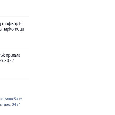
д шофьор в
за наркотици
ък приема
ез 2027
но записване
: тел. 0431