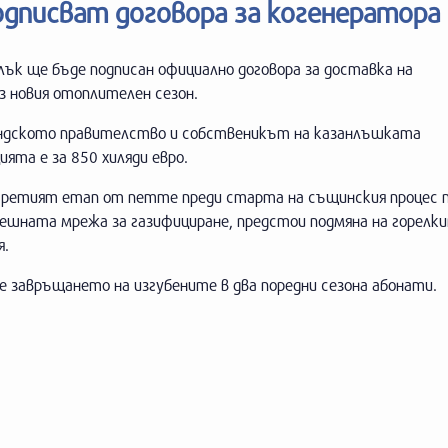
дписват договора за когенератора
лък ще бъде подписан официално договора за доставка на
 новия отоплителен сезон.
андското правителство и собственикът на казанлъшката
ята е за 850 хиляди евро.
третият етап от петте преди старта на същинския процес 
ешната мрежа за газифициране, предстои подмяна на горелки
я.
е завръщането на изгубените в два поредни сезона абонати.