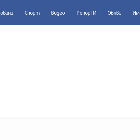
овини
Спорт
Видео
РепорТИ
Обяви
Им