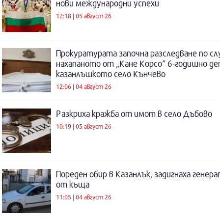
нови международни успехи
12:18 | 05 август 26
Прокуратурата започна разследване по сл
нахапаното от „Кане Корсо“ 6-годишно де
казанлъшкото село Кънчево
12:06 | 04 август 26
Разкриха кражба от имот в село Дъбово
10:19 | 05 август 26
Пореден обир в Казанлък, задигнаха генер
от къща
11:05 | 04 август 26