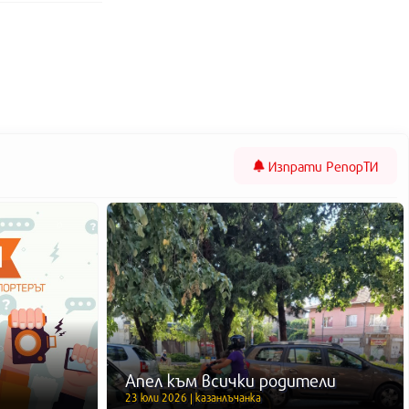
Изпрати
РепорТИ
Апел към всички родители
23 юли 2026 | казанлъчанка