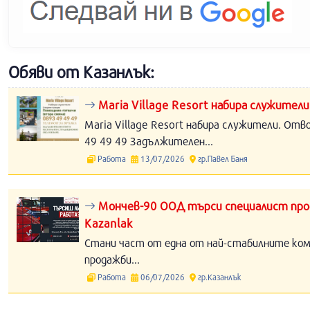
Обяви от Казанлък:
Maria Village Resort набира служители
Maria Village Resort набира служители. Отв
49 49 49 Задължителен...
Работа
13/07/2026
гр.Павел Баня
Мончев-90 ООД търси специалист прод
Kazanlak
Стани част от една от най-стабилните компа
продажби...
Работа
06/07/2026
гр.Казанлък