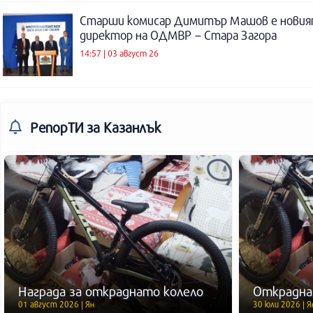
Старши комисар Димитър Машов е нови
директор на ОДМВР – Стара Загора
14:57 | 03 август 26
РепорТИ
за Казанлък
Награда за откраднато колело
Открадна
01 август 2026 | Ян
30 юли 2026 | Я