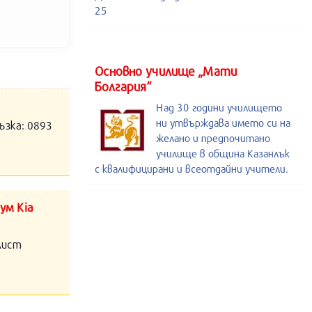
25
Основно училище „Мати
Болгария“
Над 30 години училището
ни утвърждава името си на
ъзка: 0893
желано и предпочитано
училище в община Казанлък
с квалифицирани и всеотдайни учители.
ум Kia
алист