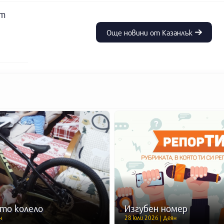
ят
Още новини от Казанлък
то колело
Изгубен номер
н
28 юли 2026 | Деян