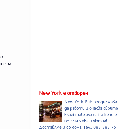
по
те за
New York е отворен
New York Pub продължава
да работи и очаква своите
клиенти! Залата ни вече е
по-слънчева и уютна!
Доставяме и до дома! Тел.: 088 888 75