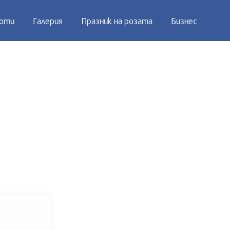
оти
Галерия
Празник на розата
Бизнес