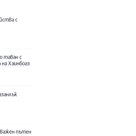
йства с
о таван с
 на Хаинбоаз
азанлък
 важен пътен