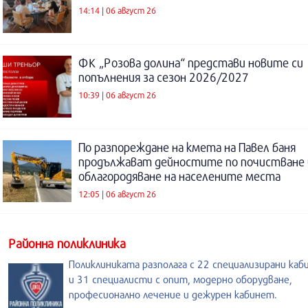
14:14 | 06 август 26
ФК „Розова долина“ представи новите си
попълнения за сезон 2026/2027
10:39 | 06 август 26
По разпореждане на кмета на Павел баня
продължават дейностите по почистване 
облагородяване на населените места
12:05 | 06 август 26
Районна поликлиника
Поликлиниката разполага с 22 специализирани каб
и 31 специалисти с опит, модерно оборудване,
професионално лечение и дежурен кабинет.