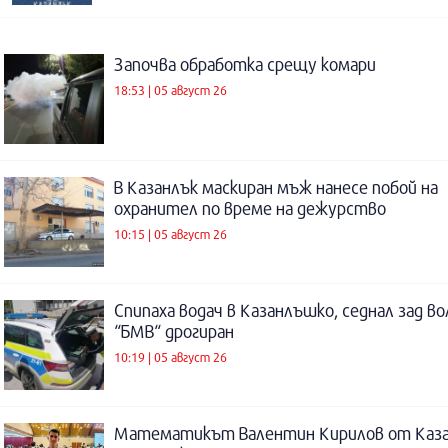
Започва обработка срещу комари
18:53 | 05 август 26
В Казанлък маскиран мъж нанесе побой на
охранител по време на дежурство
10:15 | 05 август 26
Спипаха водач в Казанлъшко, седнал зад во
“БМВ“ дрогиран
10:19 | 05 август 26
Математикът Валентин Кирилов от Каза