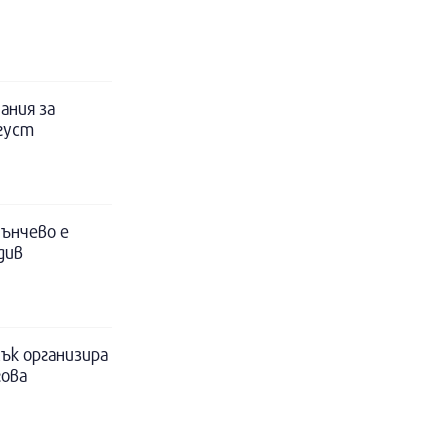
ания за
вгуст
ънчево е
див
ък организира
гова