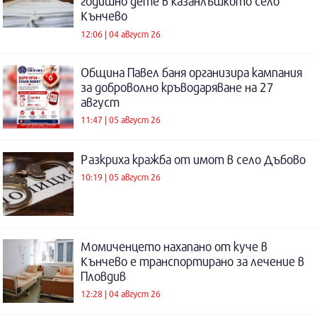
годишно дете в казанлъшкото село
Кънчево
12:06 | 04 август 26
Община Павел баня организира кампания
за доброволно кръводаряване на 27
август
11:47 | 05 август 26
Разкриха кражба от имот в село Дъбово
10:19 | 05 август 26
Момиченцето нахапано от куче в
Кънчево е транспортирано за лечение в
Пловдив
12:28 | 04 август 26