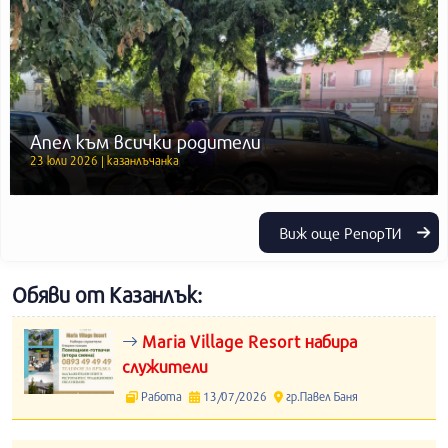
Апел към всички родители
23 юли 2026 | казанлъчанка
Виж още РепорТИ
Обяви от Казанлък:
Maria Village Resort набира
служители
Работа
13/07/2026
гр.Павел Баня