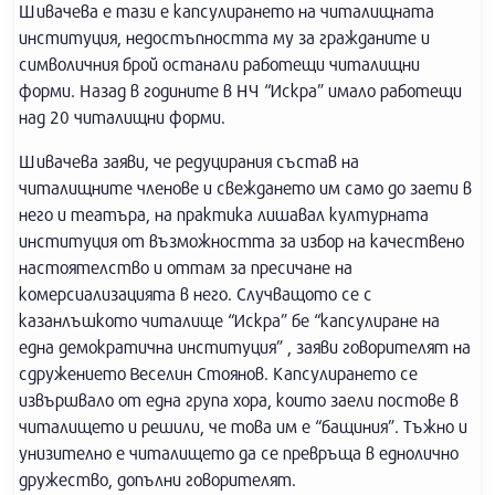
Шивачева е тази е капсулирането на читалищната
институция, недостъпността му за гражданите и
символичния брой останали работещи читалищни
форми. Назад в годините в НЧ “Искра” имало работещи
над 20 читалищни форми.
Шивачева заяви, че редуцирания състав на
читалищните членове и свеждането им само до заети в
него и театъра, на практика лишавал културната
институция от възможността за избор на качествено
настоятелство и оттам за пресичане на
комерсиализацията в него. Случващото се с
казанлъшкото читалище “Искра” бе “капсулиране на
една демократична институция” , заяви говорителят на
сдружението Веселин Стоянов. Капсулирането се
извършвало от една група хора, които заели постове в
читалището и решили, че това им е “бащиния”. Тъжно и
унизително е читалището да се превръща в еднолично
дружество, допълни говорителят.