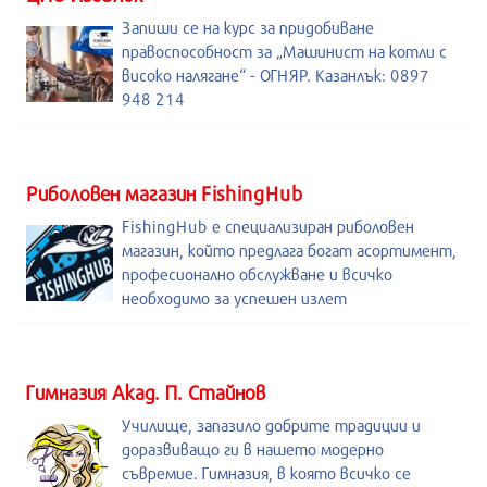
Запиши се на курс за придобиване
правоспособност за „Машинист на котли с
високо налягане“ - ОГНЯР. Казанлък: 0897
948 214
Риболовен магазин FishingHub
FishingHub е специализиран риболовен
магазин, който предлага богат асортимент,
професионално обслужване и всичко
необходимо за успешен излет
Гимназия Акад. П. Стайнов
Училище, запазило добрите традиции и
доразвиващо ги в нашето модерно
съвремие. Гимназия, в която всичко се