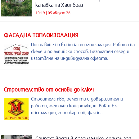
канавка на Хаинбоаз
10:19 | 05 август 26
ФАСАДНА ТОПЛОИЗОЛАЦИЯ
Поставяне на външна топлоизолация. Работа на
скеле и по алпийски способ. Безплатен оглед и
изготвяне на индивидуална оферта.
Строителство от основи до ключ
Строителство, ремонти и довършителни
работи, метални консртукции. ВиК и Ел.
инсталации, гипсокартон, фаянс..
Спипаха водач в Казанлъшко, седнал зад