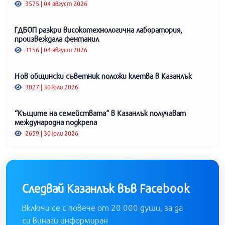
3575 | 04 август 2026
ГДБОП разкри високотехнологична лаборатория,
произвеждала фентанил
3156 | 04 август 2026
Нов общински съветник положи клетва в Казанлък
3027 | 30 юли 2026
“Къщите на семействата“ в Казанлък получават
международна подкрепа
2659 | 30 юли 2026
Следвай Казанлък във Facebook
Включи се с повече от 20 000 души, за да
си винаги информиран