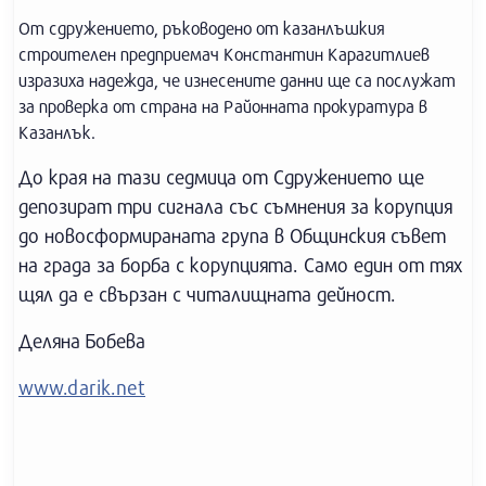
От сдружението, ръководено от казанлъшкия
строителен предприемач Константин Карагитлиев
изразиха надежда, че изнесените данни ще са послужат
за проверка от страна на Районната прокуратура в
Казанлък.
До края на тази седмица от Сдружението ще
депозират три сигнала със съмнения за корупция
до новосформираната група в Общинския съвет
на града за борба с корупцията. Само един от тях
щял да е свързан с читалищната дейност.
Деляна Бобева
www.darik.net