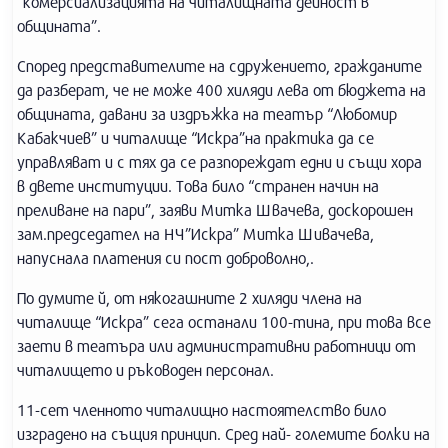
“комерсиализацията на читалищната дейност в
общината”.
Според представителите на сдружението, гражданите
да разберат, че не може 400 хиляди лева от бюджета на
общината, давани за издръжка на театър “Любомир
Кабакчиев” и читалище “Искра”на практика да се
управляват и с тях да се разпореждат едни и същи хора
в двете институции. Това било “странен начин на
преливане на пари”, заяви Митка Швачева, доскорошен
зам.председател на НЧ”Искра” Митка Шивачева,
напуснала платения си пост доброволно,.
По думите й, от някогашните 2 хиляди члена на
читалище “Искра” сега останали 100-тина, при това все
заети в театъра или административни работници от
читалището и ръководен персонал.
11-сет членното читалищно настоятелство било
изградено на същия принцип. Сред най- големите болки на