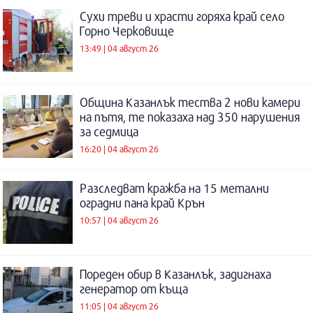
Сухи треви и храсти горяха край село
Горно Черковище
13:49 | 04 август 26
Община Казанлък тества 2 нови камери
на пътя, те показаха над 350 нарушения
за седмица
16:20 | 04 август 26
Разследват кражба на 15 метални
оградни пана край Крън
10:57 | 04 август 26
Пореден обир в Казанлък, задигнаха
генератор от къща
11:05 | 04 август 26