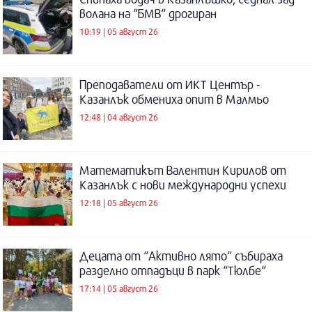
волана на “БМВ“ дрогиран
10:19 | 05 август 26
Преподаватели от ИКТ Център -
Казанлък обмениха опит в Малмьо
12:48 | 04 август 26
Математикът Валентин Кирилов от
Казанлък с нови международни успехи
12:18 | 05 август 26
Децата от “Активно лято“ събираха
разделно отпадъци в парк “Тюлбе“
17:14 | 05 август 26