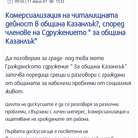
09:56 | 11 април 07
1532
Комерсиализация на читалищната
дейност в община Казанлък?, според
членове на Сдружението " за община
Казанлък"
Да поговорим за града- под това мото
Гражданското сдружение “ За община Казанлък”
започва поредица срещи и разговори с граждани
от общината за наболели проблеми от социалния
живот.
Целта на дискусиите е да се разговаря за различни
проблеми, свързани с личен интерес, комерсиализация и
ощетяване на гражданите от района.
Първата дискусия ще е посветена на