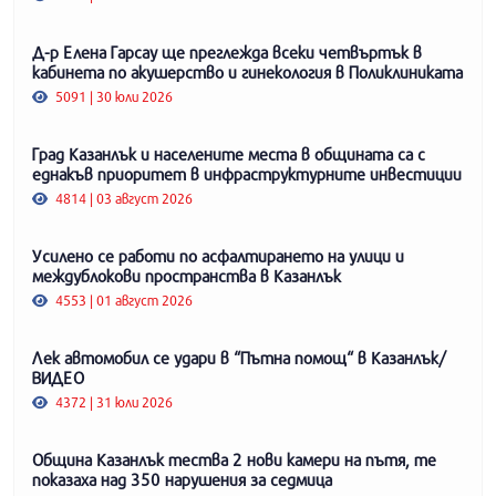
Д-р Елена Гарсау ще преглежда всеки четвъртък в
кабинета по акушерство и гинекология в Поликлиниката
5091 | 30 юли 2026
Град Казанлък и населените места в общината са с
еднакъв приоритет в инфраструктурните инвестиции
4814 | 03 август 2026
Усилено се работи по асфалтирането на улици и
междублокови пространства в Казанлък
4553 | 01 август 2026
Лек автомобил се удари в “Пътна помощ“ в Казанлък/
ВИДЕО
4372 | 31 юли 2026
Община Казанлък тества 2 нови камери на пътя, те
показаха над 350 нарушения за седмица