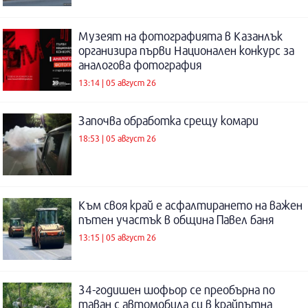
Музеят на фотографията в Казанлък
организира първи Национален конкурс за
аналогова фотография
13:14 | 05 август 26
Започва обработка срещу комари
18:53 | 05 август 26
Към своя край е асфалтирането на важен
пътен участък в община Павел баня
13:15 | 05 август 26
34-годишен шофьор се преобърна по
таван с автомобила си в крайпътна