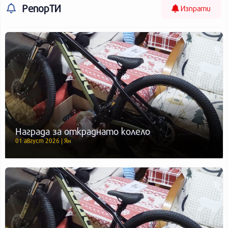
РепорТИ
Изпрати
Награда за откраднато колело
01 август 2026 | Ян