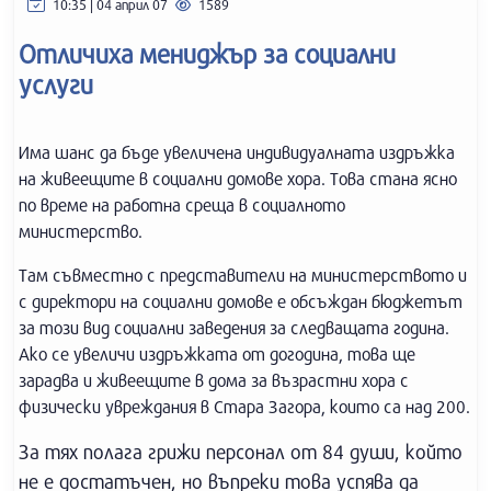
10:35 | 04 април 07
1589
Отличиха мениджър за социални
услуги
Има шанс да бъде увеличена индивидуалната издръжка
на живеещите в социални домове хора. Това стана ясно
по време на работна среща в социалното
министерство.
Там съвместно с представители на министерството и
с директори на социални домове е обсъждан бюджетът
за този вид социални заведения за следващата година.
Ако се увеличи издръжката от догодина, това ще
зарадва и живеещите в дома за възрастни хора с
физически увреждания в Стара Загора, които са над 200.
За тях полага грижи персонал от 84 души, който
не е достатъчен, но въпреки това успява да