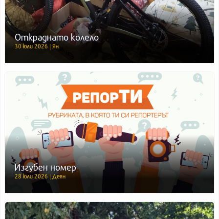
Откраднато колело
30 юли 2026 | Ян
Изгубен номер
28 юли 2026 | Деян