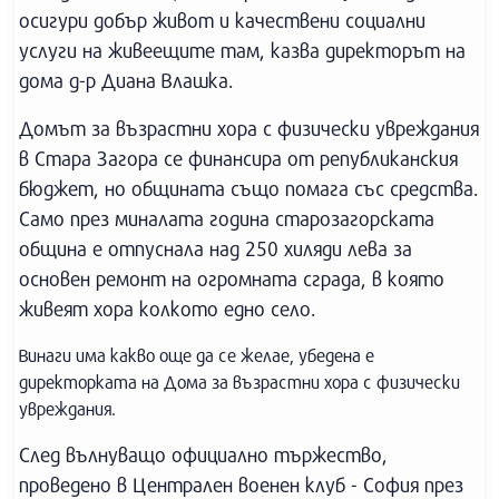
осигури добър живот и качествени социални
услуги на живеещите там, казва директорът на
дома д-р Диана Влашка.
Домът за възрастни хора с физически увреждания
в Стара Загора се финансира от републиканския
бюджет, но общината също помага със средства.
Само през миналата година старозагорската
община е отпуснала над 250 хиляди лева за
основен ремонт на огромната сграда, в която
живеят хора колкото едно село.
Винаги има какво още да се желае, убедена е
директорката на Дома за възрастни хора с физически
увреждания.
След вълнуващо официално тържество,
проведено в Централен военен клуб - София през