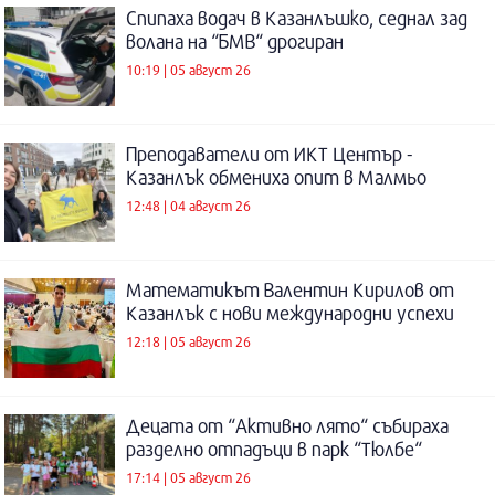
Спипаха водач в Казанлъшко, седнал зад
волана на “БМВ“ дрогиран
10:19 | 05 август 26
Преподаватели от ИКТ Център -
Казанлък обмениха опит в Малмьо
12:48 | 04 август 26
Математикът Валентин Кирилов от
Казанлък с нови международни успехи
12:18 | 05 август 26
Децата от “Активно лято“ събираха
разделно отпадъци в парк “Тюлбе“
17:14 | 05 август 26