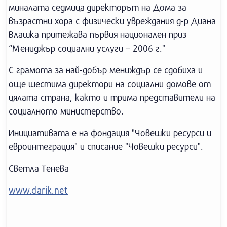
миналата седмица директорът на Дома за
възрастни хора с физически увреждания д-р Диана
Влашка притежава първия национален приз
“Мениджър социални услуги – 2006 г."
С грамота за най-добър мениждър се сдобиха и
още шестима директори на социални домове от
цялата страна, както и трима представители на
социалното министерство.
Инициативата е на фондация "Човешки ресурси и
евроинтеграция" и списание "Човешки ресурси".
Светла Тенева
www.darik.net