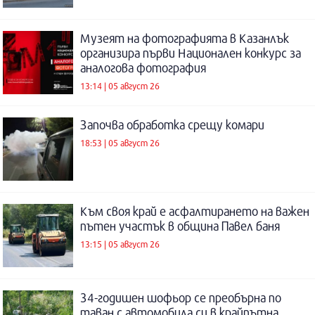
Музеят на фотографията в Казанлък
организира първи Национален конкурс за
аналогова фотография
13:14 | 05 август 26
Започва обработка срещу комари
18:53 | 05 август 26
Към своя край е асфалтирането на важен
пътен участък в община Павел баня
13:15 | 05 август 26
34-годишен шофьор се преобърна по
таван с автомобила си в крайпътна