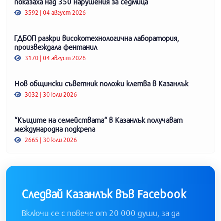
показаха над 350 нарушения за седмица
3592 | 04 август 2026
ГДБОП разкри високотехнологична лаборатория,
произвеждала фентанил
3170 | 04 август 2026
Нов общински съветник положи клетва в Казанлък
3032 | 30 юли 2026
“Къщите на семействата“ в Казанлък получават
международна подкрепа
2665 | 30 юли 2026
Следвай Казанлък във Facebook
Включи се с повече от 20 000 души, за да