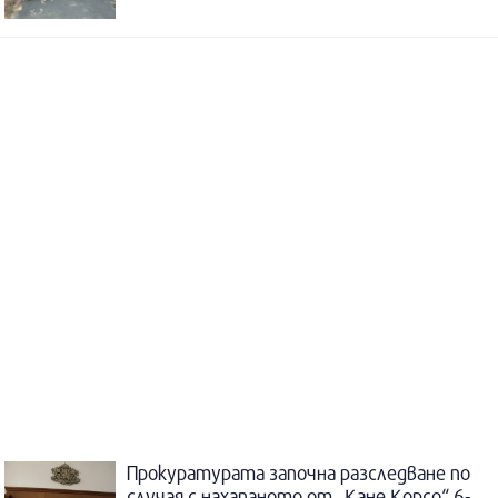
Прокуратурата започна разследване по
случая с нахапаното от „Кане Корсо“ 6-