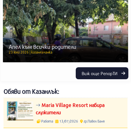
Апел към всички родители
23 юли 2026 | казанлъчанка
Виж още РепорТИ
Обяви от Казанлък:
Maria Village Resort набира
служители
Работа
13/07/2026
гр.Павел Баня