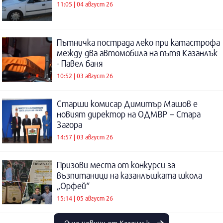
11:05 | 04 август 26
Пътничка пострада леко при катастрофа
между два автомобила на пътя Казанлък
- Павел баня
10:52 | 03 август 26
Старши комисар Димитър Машов е
новият директор на ОДМВР – Стара
Загора
14:57 | 03 август 26
Призови места от конкурси за
възпитаници на казанлъшката школа
„Орфей“
15:14 | 05 август 26