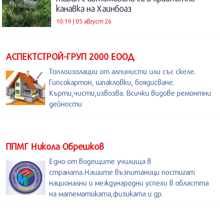
канавка на Хаинбоаз
10:19 | 05 август 26
АСПЕКТСТРОЙ-ГРУП 2000 ЕООД
Топлоизолации от алпинисти или със скеле.
Гипсокартон, шпакловки, боядисване.
Кърти,чисти,извозва. Всички видове ремонтни
дейности
ППМГ Никола Обрешков
Едно от водещите училища в
страната.Нашите възпитаници постигат
национални и международни успехи в областта
на математиката,физиката и др.