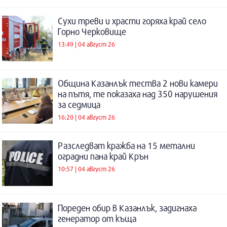
Сухи треви и храсти горяха край село
Горно Черковище
13:49 | 04 август 26
Община Казанлък тества 2 нови камери
на пътя, те показаха над 350 нарушения
за седмица
16:20 | 04 август 26
Разследват кражба на 15 метални
оградни пана край Крън
10:57 | 04 август 26
Пореден обир в Казанлък, задигнаха
генератор от къща