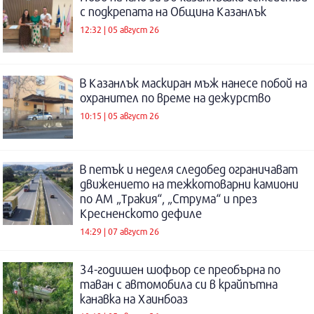
с подкрепата на Община Казанлък
12:32 | 05 август 26
В Казанлък маскиран мъж нанесе побой на
охранител по време на дежурство
10:15 | 05 август 26
В петък и неделя следобед ограничават
движението на тежкотоварни камиони
по АМ „Тракия“, „Струма“ и през
Кресненското дефиле
14:29 | 07 август 26
34-годишен шофьор се преобърна по
таван с автомобила си в крайпътна
канавка на Хаинбоаз