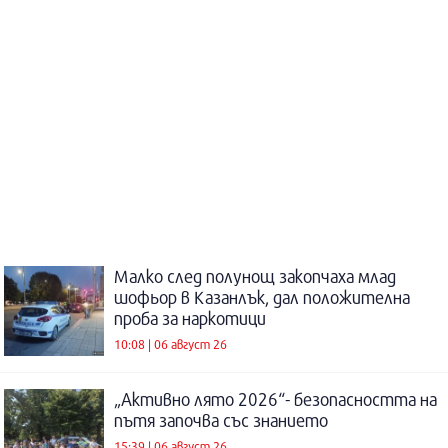
Малко след полунощ закопчаха млад
шофьор в Казанлък, дал положителна
проба за наркотици
10:08 | 06 август 26
„Активно лято 2026“- безопасността на
пътя започва със знанието
15:39 | 06 август 26