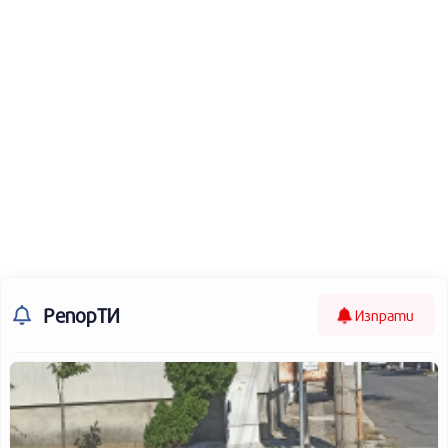
РепорТИ
Изпрати