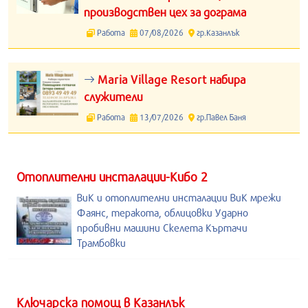
производствен цех за дограма
Работа
07/08/2026
гр.Казанлък
Maria Village Resort набира
служители
Работа
13/07/2026
гр.Павел Баня
Отоплителни инсталации-Кибо 2
ВиК и отоплителни инсталации ВиК мрежи
Фаянс, теракота, облицовки Ударно
пробивни машини Скелета Къртачи
Трамбовки
Kлючарска помощ в Казанлък