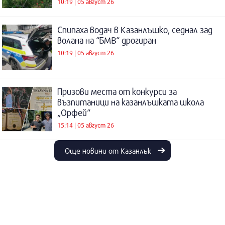
10:19 | 05 август 26
Спипаха водач в Казанлъшко, седнал зад
волана на “БМВ“ дрогиран
10:19 | 05 август 26
Призови места от конкурси за
възпитаници на казанлъшката школа
„Орфей“
15:14 | 05 август 26
Още новини от Казанлък