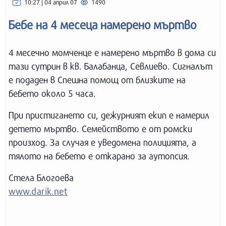
10:27 | 04 април 07
1490
Бебе на 4 месеца намерено мъртво
4 месечно момченце е намерено мъртво в дома си
тази сутрин в кв. Балабанца, Севлиево. Сигналът
е подаден в Спешна помощ от близките на
бебето около 5 часа.
При пристигането си, дежурният екип е намерил
детето мъртво. Семейството е от ромски
произход. За случая е уведомена полицията, а
тялото на бебето е откарано за аутопсия.
Стела Блогоева
www.darik.net