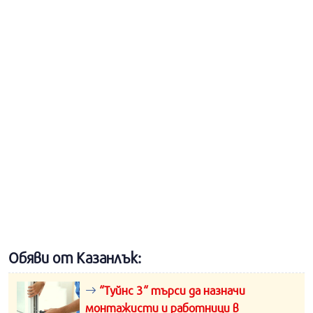
Обяви от Казанлък:
“Туйнс 3“ търси да назначи
монтажисти и работници в