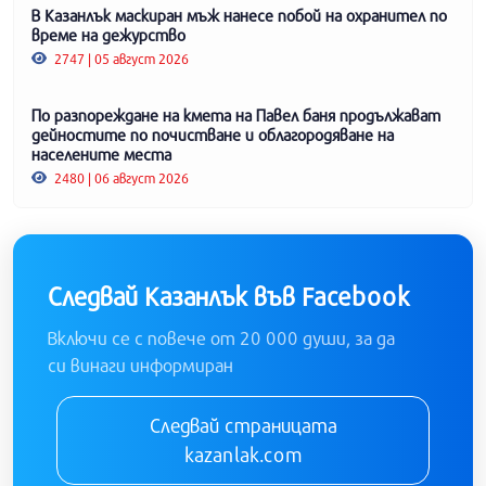
В Казанлък маскиран мъж нанесе побой на охранител по
време на дежурство
2747 | 05 август 2026
По разпореждане на кмета на Павел баня продължават
дейностите по почистване и облагородяване на
населените места
2480 | 06 август 2026
Следвай Казанлък във Facebook
Включи се с повече от 20 000 души, за да
си винаги информиран
Следвай страницата
kazanlak.com