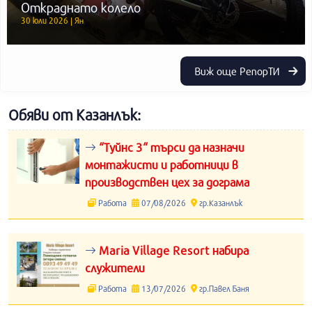
Откраднато колело
30 юли 2026 | Ян
Виж още РепорТИ
Обяви от Казанлък:
“Туйнс 3“ търси да назначи
монтажисти и работници в
производствен цех за дограма
Работа
07/08/2026
гр.Казанлък
Maria Village Resort набира
служители
Работа
13/07/2026
гр.Павел Баня