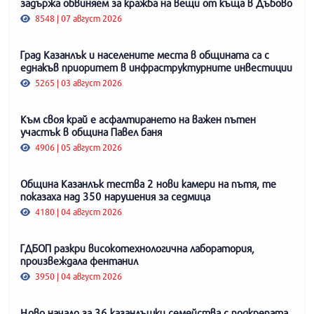
задържа обвиняем за кражба на вещи от къща в Дъбово
8548 | 07 август 2026
Град Казанлък и населените места в общината са с
еднакъв приоритет в инфраструктурните инвестиции
5265 | 03 август 2026
Към своя край е асфалтирането на важен пътен
участък в община Павел баня
4906 | 05 август 2026
Община Казанлък тества 2 нови камери на пътя, те
показаха над 350 нарушения за седмица
4180 | 04 август 2026
ГДБОП разкри високотехнологична лаборатория,
произвеждала фентанил
3950 | 04 август 2026
Ново начало за 36 казанлъшки семейства с подкрепата