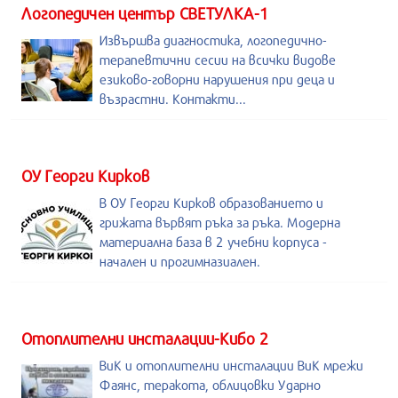
Логопедичен център СВЕТУЛКА-1
Извършва диагностика, логопедично-
терапевтични сесии на всички видове
езиково-говорни нарушения при деца и
възрастни. Контакти...
ОУ Георги Кирков
В ОУ Георги Кирков образованието и
грижата вървят ръка за ръка. Модерна
материална база в 2 учебни корпуса -
начален и прогимназиален.
Отоплителни инсталации-Кибо 2
ВиК и отоплителни инсталации ВиК мрежи
Фаянс, теракота, облицовки Ударно