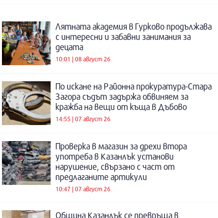
Лятната академия в Гурково продължава
с интересни и забавни занимания за
децата
10:01 | 08 август 26
По искане на Районна прокуратура-Стара
Загора съдът задържа обвиняем за
кражба на вещи от къща в Дъбово
14:55 | 07 август 26
Проверка в магазин за дрехи втора
употреба в Казанлък установи
нарушение, свързано с част от
предлаганите артикули
10:47 | 07 август 26
Община Казанлък се превръща в