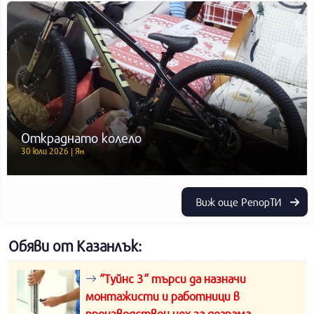
Откраднато колело
30 юли 2026 | Ян
Виж още РепорТИ
Обяви от Казанлък:
“Туйнс 3“ търси да назначи
монтажисти и работници в
производствен цех за дограма