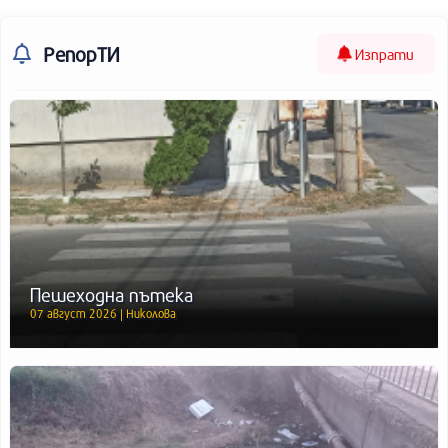
РепорТИ
Изпрати
Пешеходна пътека
07 август 2026 | Николова