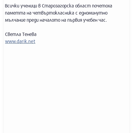
Всички ученици в Старозагорска област почетоха
паметта на четвъртокласника с едноминутно
мълчание преди началото на първия учебен час.
Светла Тенева
www.darik.net