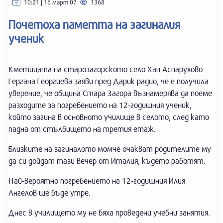
10:21 | 16 март 07
1368
Почетоха паметта на загиналия
ученик
Кметицата на старозагорското село Хан Аспарухово
Гергана Георгиева заяви пред Дарик радио, че е получила
уверение, че община Стара Загора възнамерява да поеме
разходите за погребението на 12-годишния ученик,
който загина в основното училище в селото, след като
падна от стълбището на третия етаж.
Близките на загиналото момче очакват родителите му
да си дойдат тази вечер от Италия, където работят.
Най-вероятно погребението на 12-годишния Илия
Ангелов ще бъде утре.
Днес в училището му не бяха проведени учебни занятия.