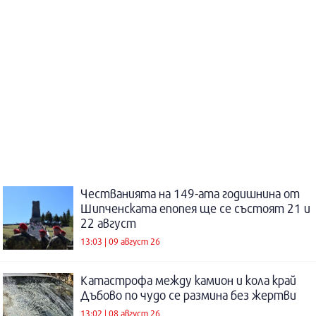
Честванията на 149-ата годишнина от
Шипченската епопея ще се състоят 21 и
22 август
13:03 | 09 август 26
Катастрофа между камион и кола край
Дъбово по чудо се размина без жертви
13:02 | 08 август 26