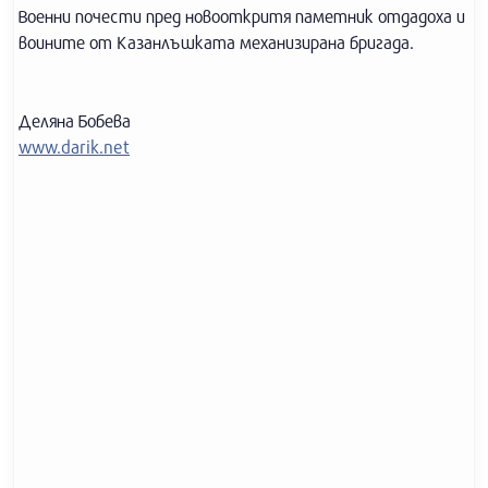
Военни почести пред новооткритя паметник отдадоха и
воините от Казанлъшката механизирана бригада.
Деляна Бобева
www.darik.net