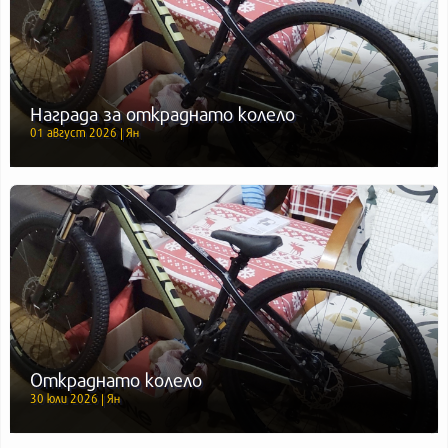
Награда за откраднато колело
01 август 2026 | Ян
Откраднато колело
30 юли 2026 | Ян