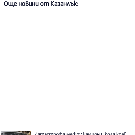
Още новини от Казанлък:
Катастрофа между камион и кола край