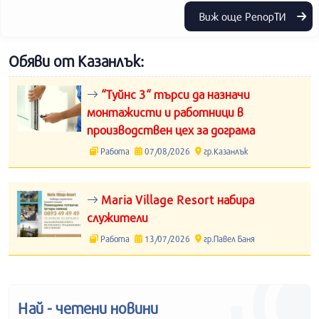
Виж още РепорТИ
Обяви от Казанлък:
“Туйнс 3“ търси да назначи
монтажисти и работници в
производствен цех за дограма
Работа
07/08/2026
гр.Казанлък
Maria Village Resort набира
служители
Работа
13/07/2026
гр.Павел Баня
Най - четени новини