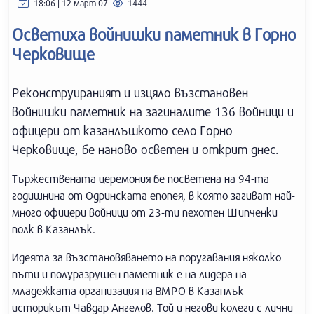
18:06 | 12 март 07
1444
Осветиха войнишки паметник в Горно
Черковище
Реконструираният и изцяло възстановен
войнишки паметник на загиналите 136 войници и
офицери от казанлъшкото село Горно
Черковище, бе наново осветен и открит днес.
Тържествената церемония бе посветена на 94-та
годишнина от Одринската епопея, в която загиват най-
много офицери войници от 23-ти пехотен Шипченки
полк в Казанлък.
Идеята за възстановяването на поругавания няколко
пъти и полуразрушен паметник е на лидера на
младежката организация на ВМРО в Казанлък
историкът Чавдар Ангелов. Той и негови колеги с лични