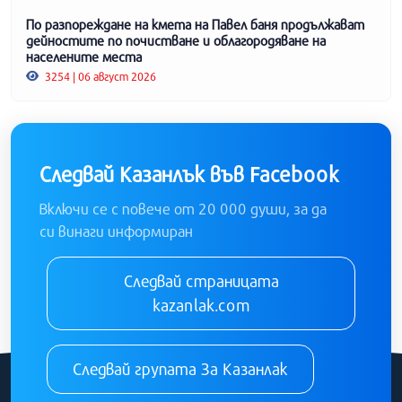
По разпореждане на кмета на Павел баня продължават
дейностите по почистване и облагородяване на
населените места
3254 | 06 август 2026
Следвай Казанлък във Facebook
Включи се с повече от 20 000 души, за да
си винаги информиран
Следвай страницата
kazanlak.com
Следвай групата За Казанлак