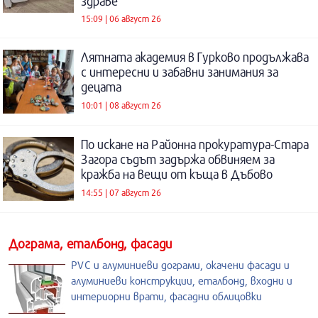
здраве
15:09 | 06 август 26
Лятната академия в Гурково продължава
с интересни и забавни занимания за
децата
10:01 | 08 август 26
По искане на Районна прокуратура-Стара
Загора съдът задържа обвиняем за
кражба на вещи от къща в Дъбово
14:55 | 07 август 26
Дограма, еталбонд, фасади
PVC и алуминиеви дограми, окачени фасади и
алуминиеви конструкции, еталбонд, входни и
интериорни врати, фасадни облицовки