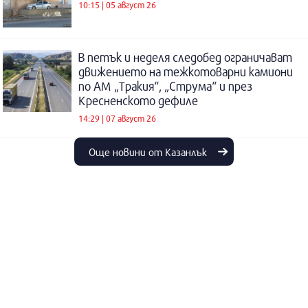
10:15 | 05 август 26
В петък и неделя следобед ограничават
движението на тежкотоварни камиони
по АМ „Тракия“, „Струма“ и през
Кресненското дефиле
14:29 | 07 август 26
Още новини от Казанлък