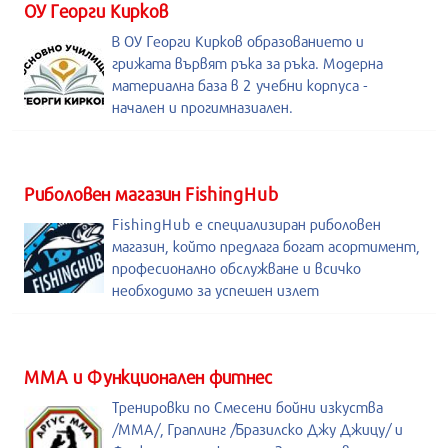
ОУ Георги Кирков
В ОУ Георги Кирков образованието и
грижата вървят ръка за ръка. Модерна
материална база в 2 учебни корпуса -
начален и прогимназиален.
Риболовен магазин FishingHub
FishingHub е специализиран риболовен
магазин, който предлага богат асортимент,
професионално обслужване и всичко
необходимо за успешен излет
ММА и Функционален фитнес
Тренировки по Смесени бойни изкуства
/MMA/, Граплинг /Бразилско Джу Джицу/ и