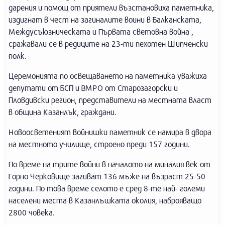
дарения и помощ от приятели възстановиха паметника,
издигнат в чест на загиналите воини в Балканската,
Междусъюзническата и Първата световна война ,
сражавали се в редиците на 23-ти пехотен Шипченски
полк.
Церемонията по освещаването на паметника уважиха
депутати от БСП и ВМРО от Старозагорски и
Пловдивски регион, представители на местната власт
в община Казанлък, граждани.
Новоосветеният войнишки паметник се намира в двора
на местното училище, строено преди 157 години.
По време на трите войни в началото на миналия век от
Горно Черковище загиват 136 мъже на възраст 25-50
години. По това време селото е сред 8-те най- големи
населени места в Казанлъшката околия, наброяващо
2800 човека.