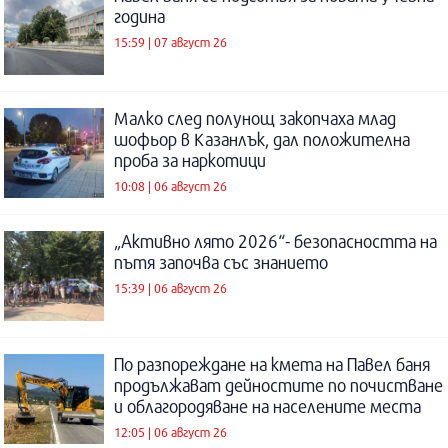
година
15:59 | 07 август 26
Малко след полунощ закопчаха млад
шофьор в Казанлък, дал положителна
проба за наркотици
10:08 | 06 август 26
„Активно лято 2026“- безопасността на
пътя започва със знанието
15:39 | 06 август 26
По разпореждане на кмета на Павел баня
продължават дейностите по почистване
и облагородяване на населените места
12:05 | 06 август 26