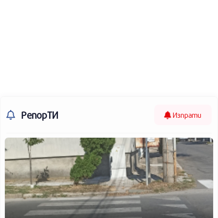
РепорТИ
Изпрати