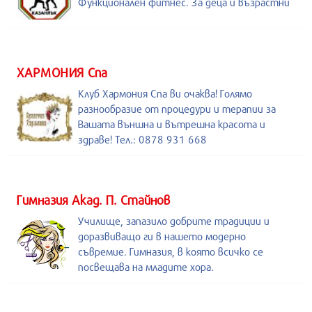
Функционален фитнес. За деца и възрастни
ХАРМОНИЯ Спа
Клуб Хармония Спа ви очаква! Голямо
разнообразие от процедури и терапии за
Вашата външна и вътрешна красота и
здраве! Тел.: 0878 931 668
Гимназия Акад. П. Стайнов
Училище, запазило добрите традиции и
доразвиващо ги в нашето модерно
съвремие. Гимназия, в която всичко се
посвещава на младите хора.