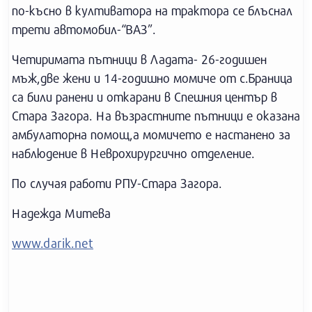
по-късно в култиватора на трактора се блъснал
трети автомобил-“ВАЗ”.
Четиримата пътници в Ладата- 26-годишен
мъж,две жени и 14-годишно момиче от с.Браница
са били ранени и откарани в Спешния център в
Стара Загора. На възрастните пътници е оказана
амбулаторна помощ,а момичето е настанено за
наблюдение в Неврохирургично отделение.
По случая работи РПУ-Стара Загора.
Надежда Митева
www.darik.net