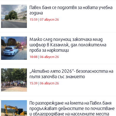
Павел баня се подготвя за новата учебна
година
15:59 | 07 август 26
Малко след полунощ закопчаха млад
шофьор в Казанлък, дал положителна
проба за наркотици
10:08 | 06 август 26
„Активно лято 2026“- безопасността на
пътя започва със знанието
15:39 | 06 август 26
По разпореждане на кмета на Павел баня
продължават дейностите по почистване
и облагородяване на населените места