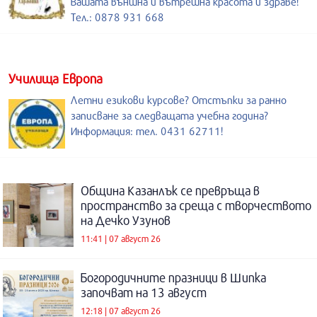
Вашата външна и вътрешна красота и здраве!
Тел.: 0878 931 668
Училища Европа
Летни езикови курсове? Отстъпки за ранно
записване за следващата учебна година?
Информация: тел. 0431 62711!
Община Казанлък се превръща в
пространство за среща с творчеството
на Дечко Узунов
11:41 | 07 август 26
Богородичните празници в Шипка
започват на 13 август
12:18 | 07 август 26