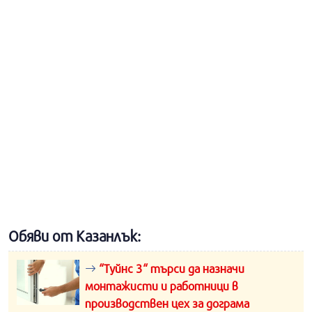
Обяви от Казанлък:
“Туйнс 3“ търси да назначи
монтажисти и работници в
производствен цех за дограма