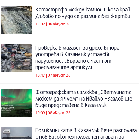
Катастрофа между камион и кола край
Дъбово по чудо се размина без жертви
13:02 | 08 август 26
Проверка в магазин за дрехи втора
употреба в Казанлък установи
нарушение, свързано с част от
предлаганите артикули
10:47 | 07 август 26
Фотографската изложба „Светлината
можем да я чуем“ на Ивайло Нягалов ще
бъде представена в Казанлък
10:09 | 08 август 26
Поликлиниката в Казанлък вече разполага
с нов високотехнологичен апарат за