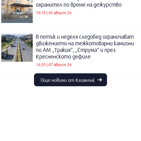
охранител по време на дежурство
10:15 | 05 август 26
В петък и неделя следобед ограничават
движението на тежкотоварни камиони
по АМ „Тракия“, „Струма“ и през
Кресненското дефиле
14:29 | 07 август 26
Още новини от Казанлък