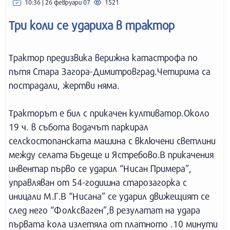
10:36 | 26 февруари 07
1521
Три коли се удариха в трактор
Трактор предизвика верижна катастрофа по
пътя Стара Загора-Димитровград.Четирима са
пострадали, жертви няма.
Тракторът е бил с прикачен култиватор.Около
19 ч. в събота водачът паркирал
селскостопанската машина с включени светлини
между селата Бъдеще и Ястребово.В прикачения
инвентар първо се ударил “Нисан Примера”,
управляван от 54-годишна старозагорка с
иницали М.Г.В “Нисана” се ударил движещият се
след него “Фолксваген”,в резулатат на удара
първата кола излетяла от платното .10 минути