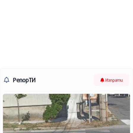
РепорТИ
Изпрати