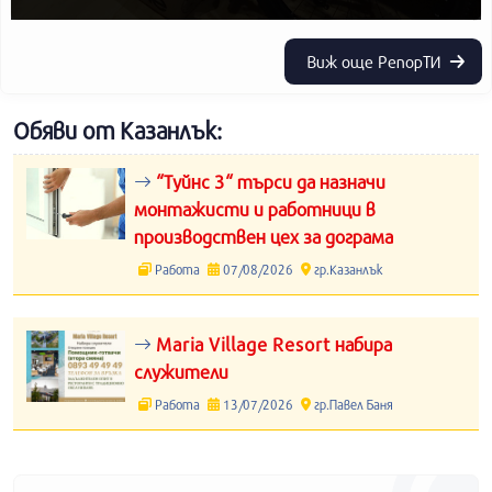
Виж още РепорТИ
Обяви от Казанлък:
“Туйнс 3“ търси да назначи
монтажисти и работници в
производствен цех за дограма
Работа
07/08/2026
гр.Казанлък
Maria Village Resort набира
служители
Работа
13/07/2026
гр.Павел Баня