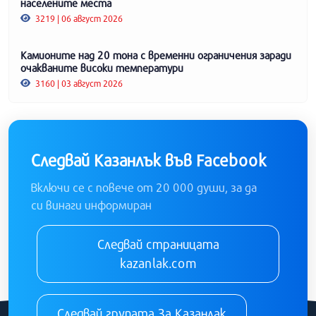
населените места
3219 | 06 август 2026
Камионите над 20 тона с временни ограничения заради
очакваните високи температури
3160 | 03 август 2026
Следвай Казанлък във Facebook
Включи се с повече от 20 000 души, за да
си винаги информиран
Следвай страницата
kazanlak.com
Следвай групата За Казанлак