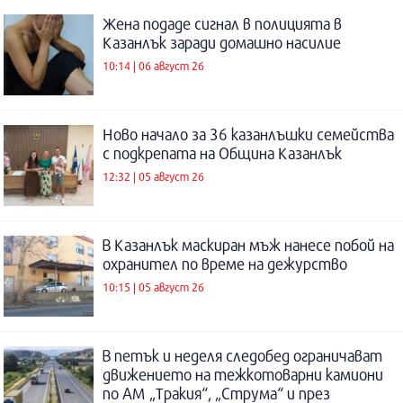
Жена подаде сигнал в полицията в
Казанлък заради домашно насилие
10:14 | 06 август 26
Ново начало за 36 казанлъшки семейства
с подкрепата на Община Казанлък
12:32 | 05 август 26
В Казанлък маскиран мъж нанесе побой на
охранител по време на дежурство
10:15 | 05 август 26
В петък и неделя следобед ограничават
движението на тежкотоварни камиони
по АМ „Тракия“, „Струма“ и през