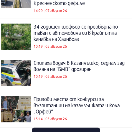
Кресненското дефиле
14:29 | 07 август 26
34-годишен шофьор се преобърна по
таван с автомобила си в крайпътна
канавка на Хаинбоаз
10:19 | 05 август 26
Спипаха водач в Казанлъшко, седнал зад
волана на “БМВ“ дрогиран
10:19 | 05 август 26
Призови места от конкурси за
възпитаници на казанлъшката школа
„Орфей“
15:14 | 05 август 26