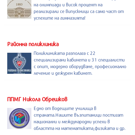
на олимпиади и висок процент на
реализирали се випускници са само част от
успехите на гимназията!
Районна поликлиника
Поликлиниката разполага с 22
специализирани кабинета и 31 специалисти
с опит, модерно оборудване, професионално
лечение и дежурен кабинет.
ППМГ Никола Обрешков
Едно от водещите училища в
страната.Нашите възпитаници постигат
национални и международни успехи в
областта на математиката,физиката и др.