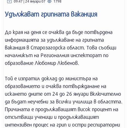
09:47 | 24 януари 07
1798
Удължават грипната ваканция
До края на деня се очаква да бъде потвърдена
информацията за удължаване на грипната
ваканция в Старозагорска област. Това съобщи
началникът на Регионалния инспекторат по
образование Любомир Любенов.
Той е изпратил доклад до министъра на
образованието и очаква потвържданане на
искането дните от 24 до 26 януари включително
да бъдат неучебни за всички училища в областта.
Причината е продължаващият висок процент на
отсътващи ученици и продължаващият
интензивен процес на грип и остри респираторни