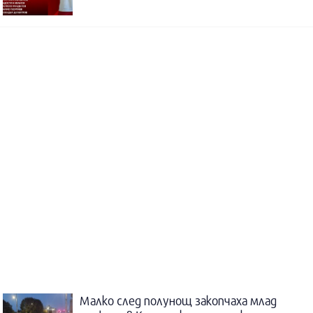
Малко след полунощ закопчаха млад