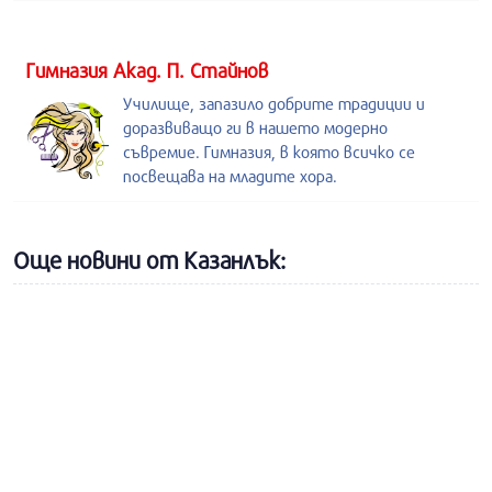
Гимназия Акад. П. Стайнов
Училище, запазило добрите традиции и
доразвиващо ги в нашето модерно
съвремие. Гимназия, в която всичко се
посвещава на младите хора.
Още новини от Казанлък: