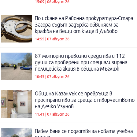
15:09 | 06 август 26
По искане на Районна прокуратура-Стара
Загора съдът задържа обвиняем за
кражба на вещи от къща в Дъбово
14:55 | 07 август 26
87 моторни превозни средства и 112
души са проверени при специализирана
полицейска акция в община Мъглиж
10:45 | 07 август 26
Община Казанлък се превръща в
пространство за среща с творчеството
на Дечко Узунов
11:41 | 07 август 26
Павел баня се подготвя за новата учебна