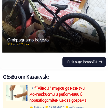
Откраднато колело
30 юли 2026 | Ян
Виж още РепорТИ
Обяви от Казанлък:
“Туйнс 3“ търси да назначи
монтажисти и работници в
производствен цех за дограма
Работа
07/08/2026
гр.Казанлък