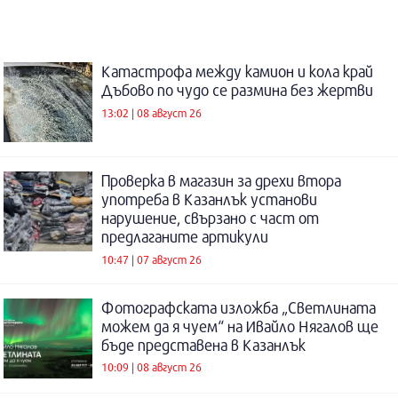
Катастрофа между камион и кола край
Дъбово по чудо се размина без жертви
13:02 | 08 август 26
Проверка в магазин за дрехи втора
употреба в Казанлък установи
нарушение, свързано с част от
предлаганите артикули
10:47 | 07 август 26
Фотографската изложба „Светлината
можем да я чуем“ на Ивайло Нягалов ще
бъде представена в Казанлък
10:09 | 08 август 26