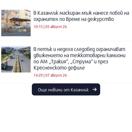
В Казанлък маскиран мъж нанесе побой на
охранител по време на дежурство
10:15 | 05 август 26
В петък и неделя следобед ограничават
движението на тежкотоварни камиони
по АМ „Тракия“, „Струма“ и през
Кресненското дефиле
14:29 | 07 август 26
Още новини от Казанлък