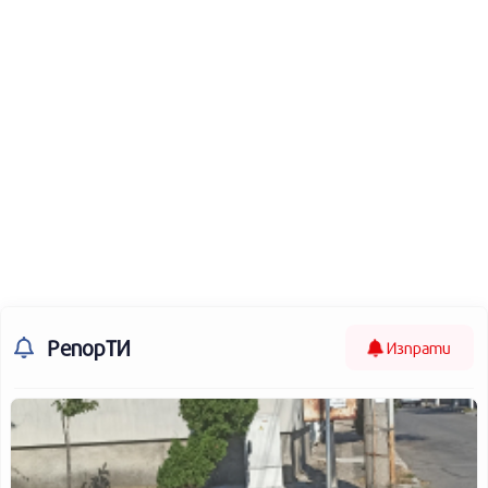
РепорТИ
Изпрати