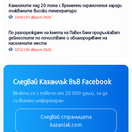
Камионите над 20 тона с временни ограничения заради
очакваните високи температури
3344 | 03 август 2026
По разпореждане на кмета на Павел баня продължават
дейностите по почистване и облагородяване на
населените места
3253 | 06 август 2026
Следвай Казанлък във Facebook
Включи се с повече от 20 000 души, за да
си винаги информиран
Следвай страницата
kazanlak.com