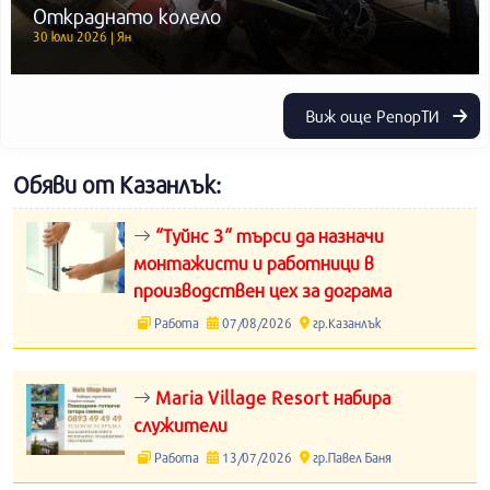
Откраднато колело
30 юли 2026 | Ян
Виж още РепорТИ
Обяви от Казанлък:
“Туйнс 3“ търси да назначи
монтажисти и работници в
производствен цех за дограма
Работа
07/08/2026
гр.Казанлък
Maria Village Resort набира
служители
Работа
13/07/2026
гр.Павел Баня