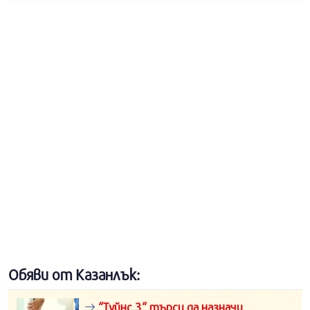
Обяви от Казанлък:
“Туйнс 3“ търси да назначи