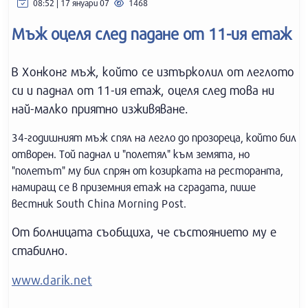
08:52 | 17 януари 07
1468
Мъж оцеля след падане от 11-ия етаж
В Хонконг мъж, който се изтърколил от леглото
си и паднал от 11-ия етаж, оцеля след това ни
най-малко приятно изживяване.
34-годишният мъж спял на легло до прозореца, който бил
отворен. Той паднал и "полетял" към земята, но
"полетът" му бил спрян от козирката на ресторанта,
намиращ се в приземния етаж на сградата, пише
вестник South China Morning Post.
От болницата съобщиха, че състоянието му е
стабилно.
www.darik.net