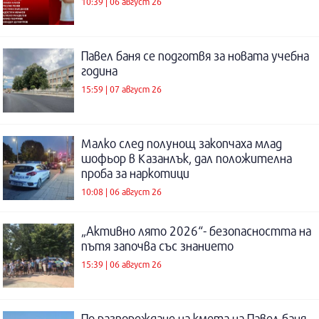
10:39 | 06 август 26
Павел баня се подготвя за новата учебна
година
15:59 | 07 август 26
Малко след полунощ закопчаха млад
шофьор в Казанлък, дал положителна
проба за наркотици
10:08 | 06 август 26
„Активно лято 2026“- безопасността на
пътя започва със знанието
15:39 | 06 август 26
По разпореждане на кмета на Павел баня