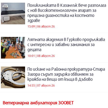
Поликлиниката в Казанлък вече разполага
с нов високотехнологичен апарат за
прецизна диагностика на костното
здраве
15:09 | 06 август 26
Лятната академия в Гурково продължава
с интересни и забавни занимания за
децата
10:01 | 08 август 26
По искане на Районна прокуратура-Стара
Загора съдът задържа обвиняем за
кражба на вещи от къща в Дъбово
14:55 | 07 август 26
Ветеринарна амбулатория ЗООВЕТ