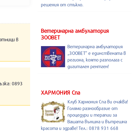
решения от стъкло.
Ветеринарна амбулатория
ЗООВЕТ
отници в
Ветеринарна амбулатория
„ЗООВЕТ” е единствената в
региона, която разполага с
дигитален рентген!
ъзка: 0893
ХАРМОНИЯ Спа
Клуб Хармония Спа ви очаква!
Голямо разнообразие от
процедури и терапии за
Вашата външна и вътрешна
красота и здраве! Тел.: 0878 931 668