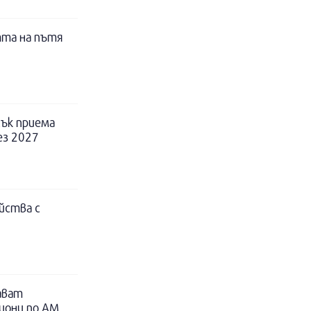
тта на пътя
ък приема
ез 2027
йства с
ават
иони по АМ