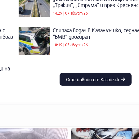
„Тракия“, „Струма“ и през Креснен
14:29 | 07 август 26
 с
Спипаха водач в Казанлъшко, седнал
инбоаз
“БМВ“ дрогиран
10:19 | 05 август 26
и на
Още новини от Казанлък