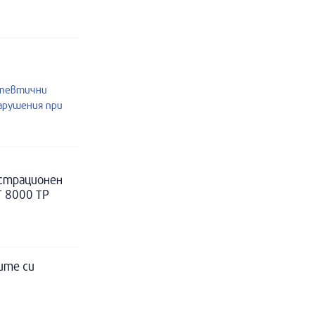
апевтични
нарушения при
истрационен
Т 8000 ТР
ите си