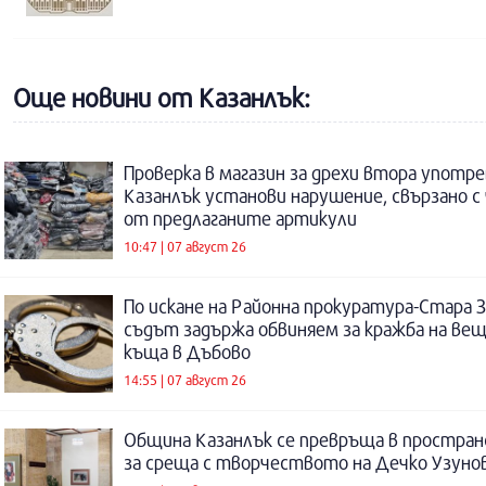
Още новини от Казанлък:
Проверка в магазин за дрехи втора употре
Казанлък установи нарушение, свързано с
от предлаганите артикули
10:47 | 07 август 26
По искане на Районна прокуратура-Стара 
съдът задържа обвиняем за кражба на ве
къща в Дъбово
14:55 | 07 август 26
Община Казанлък се превръща в простра
за среща с творчеството на Дечко Узуно