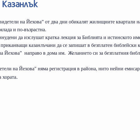
 Казанлък
видетели на Йехова” от два дни обикалят жилищните квартали н
млада и по-възрастна.
инудени да изслушат кратка лекция за Библията и истинското им
 приканващи казанлъчани да се запишат в безплатен библейски к
на Йехова”
направо в дома им.
Желанието си за безплатния библ
етели на Йехова" няма регистрация в района, нито нейни емисар
.
а хората