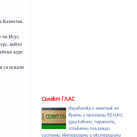
а Казанлък.
е на Исус.
урс, който
ейски курс
и са искали
Селект ГЛАС
Изработка и монтаж на
врати и прозорци REHAU,
душ кабини, парапети,
стъклени плъзгащи
системи. Интериорни и екстерирони