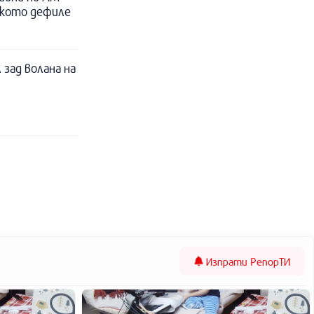
ското дефиле
 зад волана на
Изпрати
РепорТИ