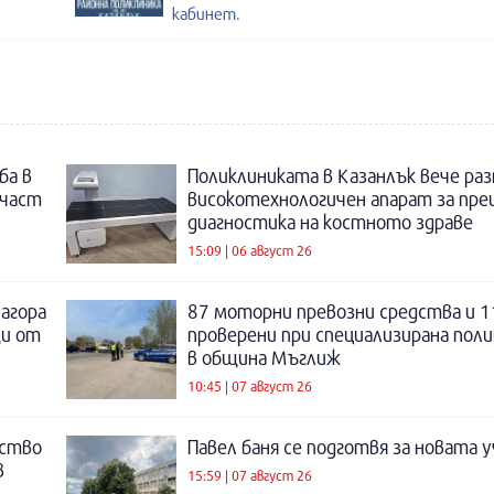
кабинет.
ба в
Поликлиниката в Казанлък вече раз
 част
високотехнологичен апарат за пре
диагностика на костното здраве
15:09 | 06 август 26
Загора
87 моторни превозни средства и 1
щи от
проверени при специализирана поли
в община Мъглиж
10:45 | 07 август 26
нство
Павел баня се подготвя за новата у
в
15:59 | 07 август 26