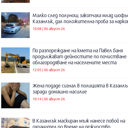
Малко след полунощ закопчаха млад шофь
Казанлък, дал положителна проба за нарк
10:08 | 06 август 26
По разпореждане на кмета на Павел баня
продължават дейностите по почистване 
облагородяване на населените места
12:05 | 06 август 26
Жена подаде сигнал в полицията в Казанлъ
заради домашно насилие
10:14 | 06 август 26
В Казанлък маскиран мъж нанесе побой на
охранител по време на дежурство