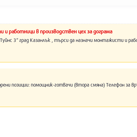
и и работници в производствен цех за дограма
Туйнс 3“ град Казанлък , търси да назначи монтажисти и раб
орени позиции: помощник-готвачи (втора смяна) Телефон за вр