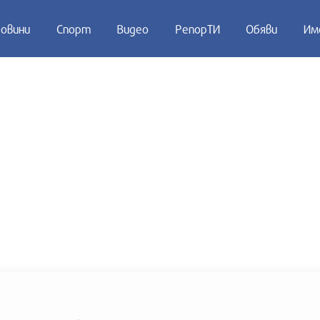
овини
Спорт
Видео
РепорТИ
Обяви
Им