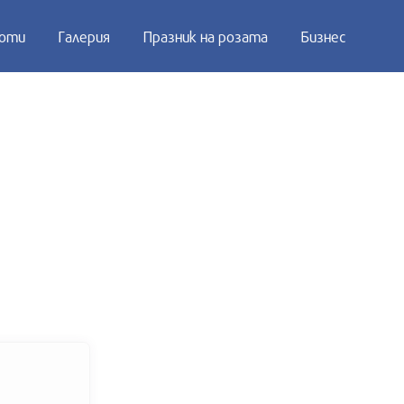
оти
Галерия
Празник на розата
Бизнес