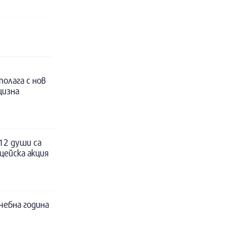
полага с нов
цизна
12 души са
цейска акция
чебна година