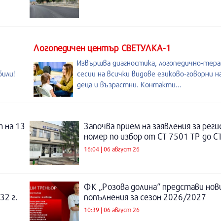
Логопедичен център СВЕТУЛКА-1
Извършва диагностика, логопедично-тер
били!
сесии на всички видове езиково-говорни 
деца и възрастни. Контакти...
 на 13
Започва прием на заявления за рег
номер по избор от СТ 7501 ТР до С
16:04 | 06 август 26
ФК „Розова долина“ представи нов
32 г.
попълнения за сезон 2026/2027
10:39 | 06 август 26