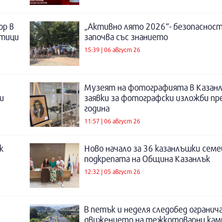
ор в
„Активно лято 2026“- безопаснос
отици
започва със знанието
15:39 | 06 август 26
Музеят на фотографията в Казанл
и
заявки за фотографски изложби пр
година
11:57 | 06 август 26
к
Ново начало за 36 казанлъшки семе
подкрепата на Община Казанлък
12:32 | 05 август 26
В петък и неделя следобед огранич
движението на тежкотоварни кам