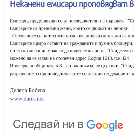
Неканени емисари проповядват в
Емисари, представящи се за последователи на църквата “”С
Емисарите са предимно жени, които се движат на двойки – 
Отзовалите се на техните позвънявания казанлъчани са пр
Емисарите щедро оставят на гражданите и дузина брошури,
по тяхно желание можело да водят емисари на “Свидетели 
можело да се заяви на столечен адрес София 1618, п.к.424
Проверка в общината в Казанлък показа, че църквата "Свид
разрешение за проповедническите си лекции по домовете н
Деляна Бобева
www.darik.net