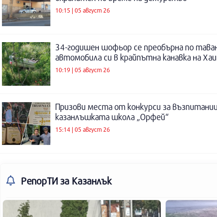
10:15 | 05 август 26
34-годишен шофьор се преобърна по таван
автомобила си в крайпътна канавка на Ха
10:19 | 05 август 26
Призови места от конкурси за възпитаниц
казанлъшката школа „Орфей“
15:14 | 05 август 26
РепорТИ
за Казанлък