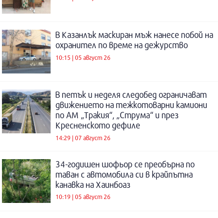
В Казанлък маскиран мъж нанесе побой на
охранител по време на дежурство
10:15 | 05 август 26
В петък и неделя следобед ограничават
движението на тежкотоварни камиони
по АМ „Тракия“, „Струма“ и през
Кресненското дефиле
14:29 | 07 август 26
34-годишен шофьор се преобърна по
таван с автомобила си в крайпътна
канавка на Хаинбоаз
10:19 | 05 август 26