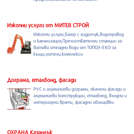
Изкопни услуги от МИТЕВ СТРОЙ
Изкопни услуги,багер с хидрочук,водопровод
и канализация,Пречиствателни станции за
битови отпадни води от ТОПОЛ-ЕКО за
къщи,хотели,комплекси
Дограма, еталбонд, фасади
PVC и алуминиеви дограми, окачени фасади и
алуминиеви конструкции, еталбонд, входни и
интериорни врати, фасадни облицовки
ОХРАНА Казанлък