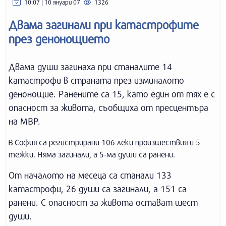
10:07 | 10 януари 07
1326
Двама загинали при катастрофите
през денонощието
Двама души загинаха при станалите 14
катастрофи в страната през изминалото
денонощие. Ранените са 15, като един от тях е с
опасност за живота, съобщиха от пресцентъра
на МВР.
В София са регистрирани 106 леки произшествия и 5
тежки. Няма загинали, а 5-ма души са ранени.
От началото на месеца са станали 133
катастрофи, 26 души са загинали, а 151 са
ранени. С опасност за живота остават шест
души.