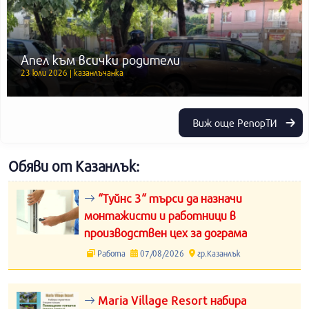
Апел към всички родители
23 юли 2026 | казанлъчанка
Виж още РепорТИ
Обяви от Казанлък:
“Туйнс 3“ търси да назначи
монтажисти и работници в
производствен цех за дограма
Работа
07/08/2026
гр.Казанлък
Maria Village Resort набира