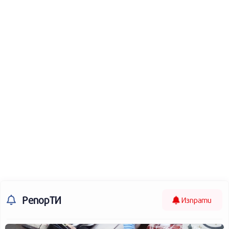
РепорТИ
Изпрати