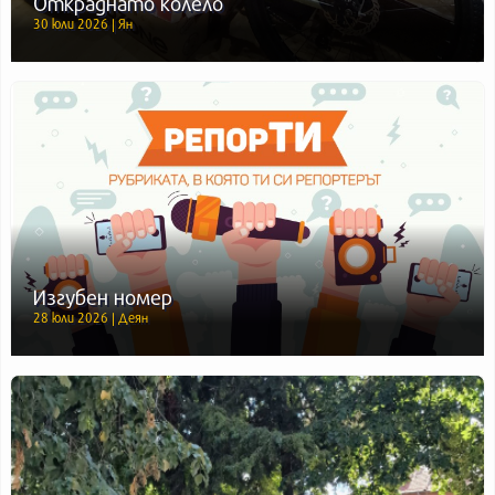
Откраднато колело
30 юли 2026 | Ян
Изгубен номер
28 юли 2026 | Деян