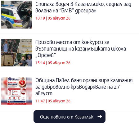
Спипаха водач в Казанлъшко, седнал зад
волана на “БМВ“ дрогиран
10:19 | 05 август 26
Призови места от конкурси за
възпитаници на казанлъшката школа
„Орфей“
15:14 | 05 август 26
Община Павел баня организира кампания
за доброволно кръводаряване на 27
август
11:47 | 05 август 26
Още новини от Казанлък