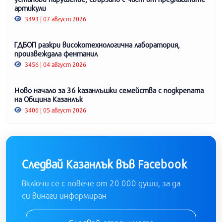
артикули
3493 | 07 август 2026
ГДБОП разкри високотехнологична лаборатория,
произвеждала фентанил
3456 | 04 август 2026
Ново начало за 36 казанлъшки семейства с подкрепата
на Община Казанлък
3406 | 05 август 2026
Следвай Казанлък във Facebook
Включи се с повече от 20 000 души, за да
си винаги информиран