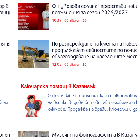
ор в
ФК „Розова долина“ представи нов
отици
попълнения за сезон 2026/2027
10:39 | 06 август 26
пътя
По разпореждане на кмета на Павел
продължават дейностите по почи
облагородяване на населените мес
12:05 | 06 август 26
Kлючарска помощ в Казанлък
Отключване на жилища, каси и автомобил
били!
на всички видове битови, автомобилни и 
ключове. Продажба на брави, ключалки и др
онен
Музеят на фотографията в Казанл