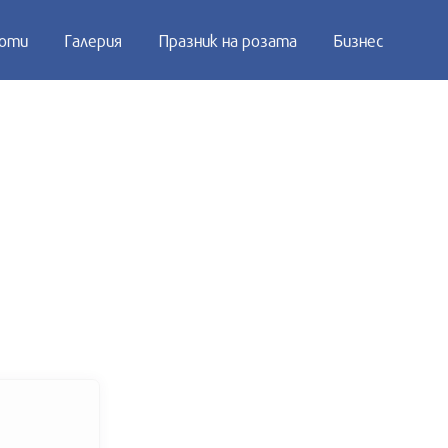
оти
Галерия
Празник на розата
Бизнес