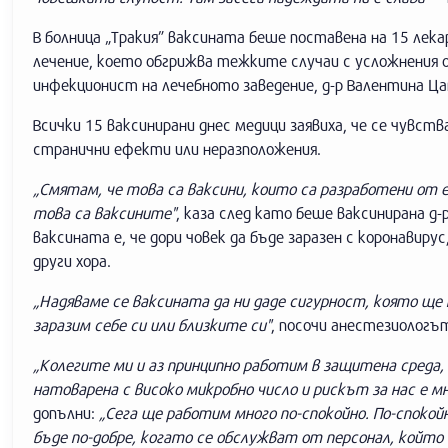
В болница „Тракия” ваксината беше поставена на 15 лек
лечение, което обгрижва тежките случаи с усложнения 
инфекционист на лечебното заведение, д-р Валентина Ца
Всички 15 ваксинирани днес медици заявиха, че се чувст
странични ефекти или неразположения.
„Смятам, че това са ваксини, които са разработени от е
това са ваксините"
, каза след като беше ваксинирана д
ваксината е, че дори човек да бъде заразен с коронавирус
други хора.
„Надяваме се ваксината да ни даде сигурност, която ще 
заразим себе си или близките си"
, посочи анестезиологъ
„Колегите ми и аз принципно работим в защитена среда,
натоварена с високо микробно число и рискът за нас е мн
допълни:
„Сега ще работим много по-спокойно. По-споко
бъде по-добре, когато се обслужват от персонал, който