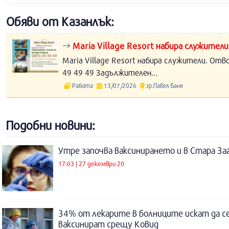
Обяви от Казанлък:
Maria Village Resort набира служители
Maria Village Resort набира служители. Отв
49 49 49 Задължителен...
Работа
13/07/2026
гр.Павел Баня
Подобни новини:
Утре започва ваксинирането и в Стара За
17:03 | 27 декември 20
34% от лекарите в болниците искат да с
ваксинират срещу Ковид