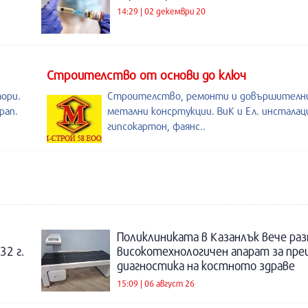
14:29 | 02 декември 20
Строителство от основи до ключ
тори.
Строителство, ремонти и довършителни
рап.
метални консртукции. ВиК и Ел. инсталац
гипсокартон, фаянс..
Поликлиниката в Казанлък вече раз
32 г.
високотехнологичен апарат за пре
диагностика на костното здраве
15:09 | 06 август 26