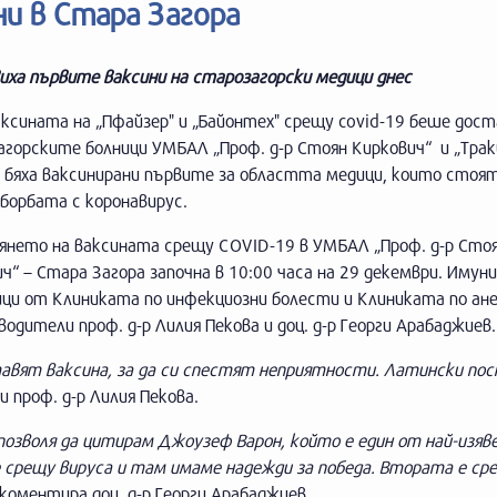
ни в Стара Загора
иха първите ваксини на старозагорски медици днес
ксината на „Пфайзер" и „Байонтех" срещу covid-19 беше дост
горските болници УМБАЛ „Проф. д-р Стоян Киркович“ и „Траки
 бяха ваксинирани първите за областта медици, които стоят
 борбата с коронавирус.
янето на ваксината срещу COVID-19 в УМБАЛ „Проф. д-р Сто
ч“ – Стара Загора започна в 10:00 часа на 29 декември. Имуни
ици от Клиниката по инфекциозни болести и Клиниката по ан
одители проф. д-р Лилия Пекова и доц. д-р Георги Арабаджиев.
ставят ваксина, за да си спестят неприятности. Латински по
и проф. д-р Лилия Пекова.
позволя да цитирам Джоузеф Варон, който е един от най-изяв
 срещу вируса и там имаме надежди за победа. Втората е ср
коментира доц. д-р Георги Арабаджиев.