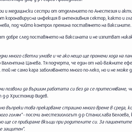
ари и медицински сестри от отделението по Анестезия и акт
от коронавирусна инфекция в интензивния сектор, както и гл
нева, под чийто контрол премина поставянето на ваксините.
ват добре след поставянето на ваксината и не изпитват ника
дни много светли умове и че ако нещо ще промени хода на па
-р Валентина Цанева. Тя подчерта, че един от най-важните еф
, той не само кара заболяването много по-леко, но и не може д
ни позволи да вършим работата си без да се притесняваме, ч
т д-р Христомир Видев.
 но въпреки това прекарваме страшно много време в среда, к
ого голям"
- посочи анестезиологът д-р Станислава Белоева,
йно ще се прибираме вкъщи при родителите си. За пациентит
 е защитен".