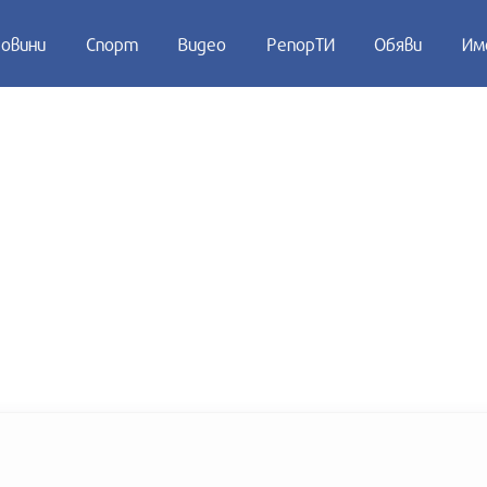
овини
Спорт
Видео
РепорТИ
Обяви
Им