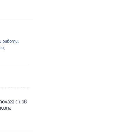
 работи,
ии,
полага с нов
цизна