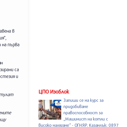
авена в
я",
 на първа
ян
зирани са
естезия и
ЦПО Изоблок
стулат
Запиши се на курс за
придобиване
ените
правоспособност за
„Машинист на котли с
ещу
високо налягане“ - ОГНЯР. Казанлък: 0897