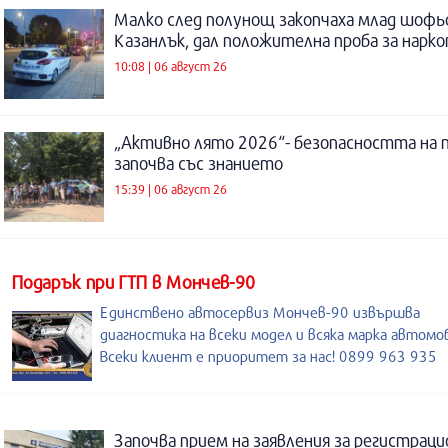
Малко след полунощ закопчаха млад шофь
Казанлък, дал положителна проба за нарк
10:08 | 06 август 26
„Активно лято 2026“- безопасността на 
започва със знанието
15:39 | 06 август 26
Подарък при ГТП в Мончев-90
Единствено автосервиз Мончев-90 извършва
диагностика на всеки модел и всяка марка автомо
Всеки клиент е приоритет за нас! 0899 963 935
Започва прием на заявления за регистраци