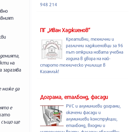
948 214
ивно
авният
ПГ „Иван Хаджиенов”
кви
Креативни, технични и
различни хаджиеновци за 96
път откриха новата учебна
ндемията,
година в двора на най-
екти на
старото техническо училище в
а заразява
Казанлък!
е може да
Дограма, еталбонд, фасади
PVC и алуминиеви дограми,
оято е
окачени фасади и
 като
алуминиеви конструкции,
е също ще
еталбонд, входни и
интериорни врати, фасадни облицовки