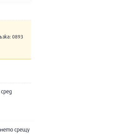
ъзка: 0893
 сред
рането срещу