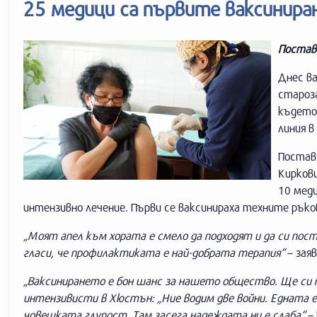
25 медици са първите ваксинира
Постав
Днес ва
староза
където
линия в
Постав
Киркови
10 мед
интензивно лечение. Първи се ваксинираха техните ръков
„Моят апел към хората е смело да подходят и да си по
гласи, че профилактиката е най-добрата терапия“
– заяв
„Ваксинирането е бон шанс за нашето общество. Ще си 
интензивисти в Хюстън: „Ние водим две войни. Едната е
човешката глупост. Там засега надеждата ни е слаба“
– 