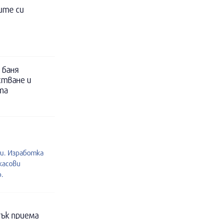
ите си
 баня
стване и
та
и. Изработка
касови
.
ък приема