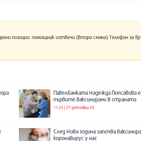
орени позиции: помощник-готвачи (втора смяна) Телефон за вр
гора
Павелбанката Надежда Попсавова е
първите ваксинирани в страната
11:23 | 27 декември 20
е
След Нова година започва ваксини
коронавирус у нас