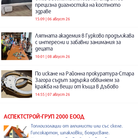
прецизна диагностика на костното
здраве
15:09 | 06 август 26
Лятната академия в Гурково продължава
с интересни и забавни занимания за
децата
10:01 | 08 август 26
По искане на Районна прокуратура-Стара
Загора съдът задържа обвиняем за
кражба на вещи от къща в Дъбово
14:55 | 07 август 26
АСПЕКТСТРОЙ-ГРУП 2000 ЕООД
Топлоизолации от алпинисти или със скеле.
Гипсокартон, шпакловки, боядисване.