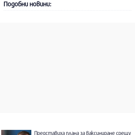
Подобни новини:
Представиха плана за ваксиниране срещу