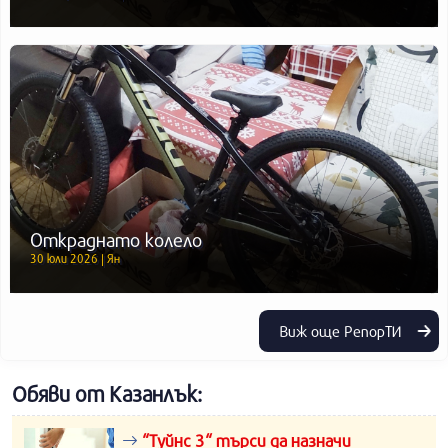
Откраднато колело
30 юли 2026 | Ян
Виж още РепорТИ
Обяви от Казанлък:
“Туйнс 3“ търси да назначи