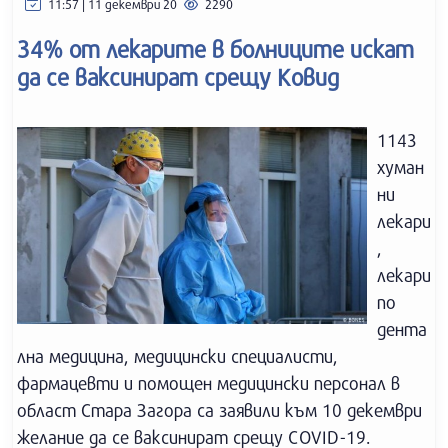
11:57 | 11 декември 20
2290
34% от лекарите в болниците искат
да се ваксинират срещу Ковид
1143
хуман
ни
лекари
,
лекари
по
дента
лна медицина, медицински специалисти,
фармацевти и помощен медицински персонал в
област Стара Загора са заявили към 10 декември
желание да се ваксинират срещу COVID-19.