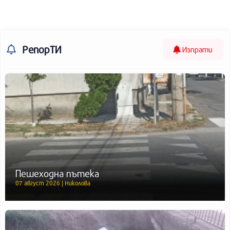
РепорТИ
Изпрати
Пешеходна пътека
07 август 2026 | Николова