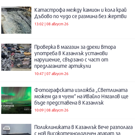
Катастрофа между камион и кола край
Дъбово по чудо се размина без жертви
13:02 | 08 август 26
Проверка в магазин за дрехи втора
употреба в Казанлък установи
нарушение, свързано с част от
предлаганите артикули
10:47 | 07 август 26
Фотографската изложба „Светлината
можем да я чуем“ на Ивайло Нягалов ще
бъде представена в Казанлък
10:09 | 08 август 26
Поликлиниката в Казанлък вече разполага
с нов високотехнологичен апарат за