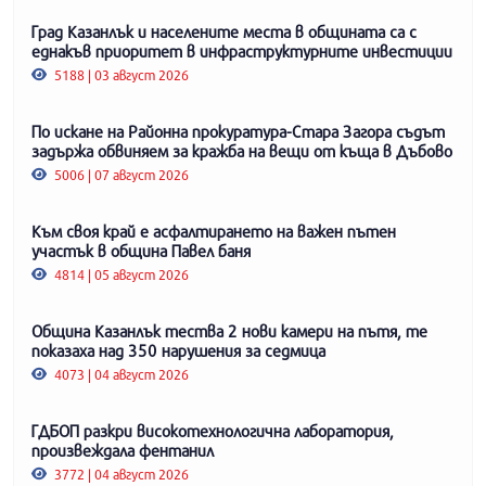
Град Казанлък и населените места в общината са с
еднакъв приоритет в инфраструктурните инвестиции
5188 | 03 август 2026
По искане на Районна прокуратура-Стара Загора съдът
задържа обвиняем за кражба на вещи от къща в Дъбово
5006 | 07 август 2026
Към своя край е асфалтирането на важен пътен
участък в община Павел баня
4814 | 05 август 2026
Община Казанлък тества 2 нови камери на пътя, те
показаха над 350 нарушения за седмица
4073 | 04 август 2026
ГДБОП разкри високотехнологична лаборатория,
произвеждала фентанил
3772 | 04 август 2026