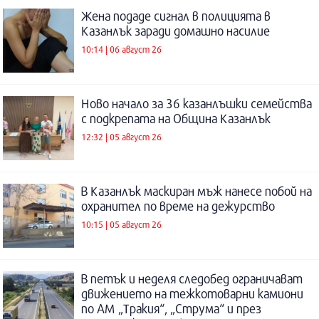
Жена подаде сигнал в полицията в
Казанлък заради домашно насилие
10:14 | 06 август 26
Ново начало за 36 казанлъшки семейства
с подкрепата на Община Казанлък
12:32 | 05 август 26
В Казанлък маскиран мъж нанесе побой на
охранител по време на дежурство
10:15 | 05 август 26
В петък и неделя следобед ограничават
движението на тежкотоварни камиони
по АМ „Тракия“, „Струма“ и през