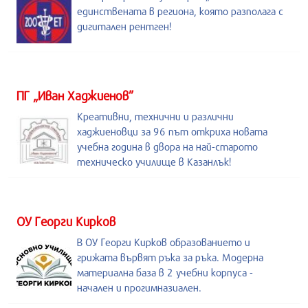
единствената в региона, която разполага с
дигитален рентген!
ПГ „Иван Хаджиенов”
Креативни, технични и различни
хаджиеновци за 96 път откриха новата
учебна година в двора на най-старото
техническо училище в Казанлък!
ОУ Георги Кирков
В ОУ Георги Кирков образованието и
грижата вървят ръка за ръка. Модерна
материална база в 2 учебни корпуса -
начален и прогимназиален.