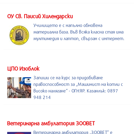
ОУ Св. Паисий Хилендарски
Училището е с напълно обновена
материална база. Във всяка класна стая има
мултимедия и лаптоп, свързан с интернет.
ЦПО Изоблок
Запиши се на курс за придобиване
правоспособност за „Машинист на котли с
високо налягане“ - ОГНЯР. Казанлък: 0897
948 214
Ветеринарна амбулатория ЗООВЕТ
Ветеринарна амбулатория „ЗООВЕТ” е