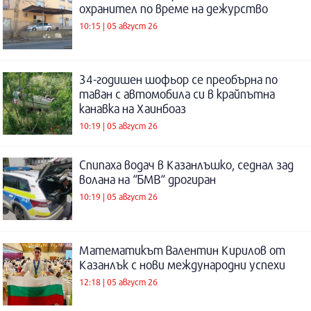
охранител по време на дежурство
10:15 | 05 август 26
34-годишен шофьор се преобърна по
таван с автомобила си в крайпътна
канавка на Хаинбоаз
10:19 | 05 август 26
Спипаха водач в Казанлъшко, седнал зад
волана на “БМВ“ дрогиран
10:19 | 05 август 26
Математикът Валентин Кирилов от
Казанлък с нови международни успехи
12:18 | 05 август 26