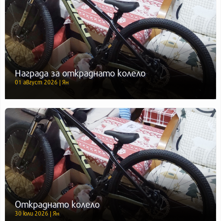
Награда за откраднато колело
01 август 2026 | Ян
Откраднато колело
30 юли 2026 | Ян