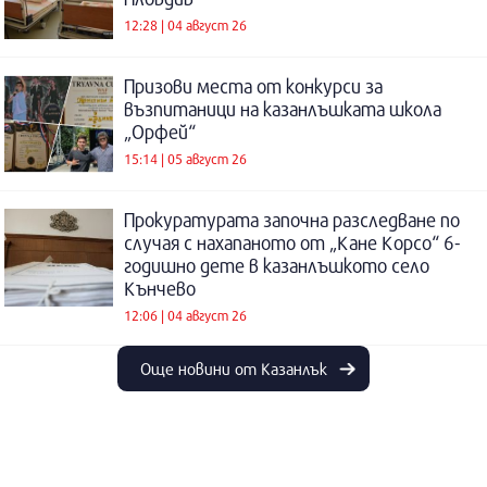
12:28 | 04 август 26
Призови места от конкурси за
възпитаници на казанлъшката школа
„Орфей“
15:14 | 05 август 26
Прокуратурата започна разследване по
случая с нахапаното от „Кане Корсо“ 6-
годишно дете в казанлъшкото село
Кънчево
12:06 | 04 август 26
Още новини от Казанлък