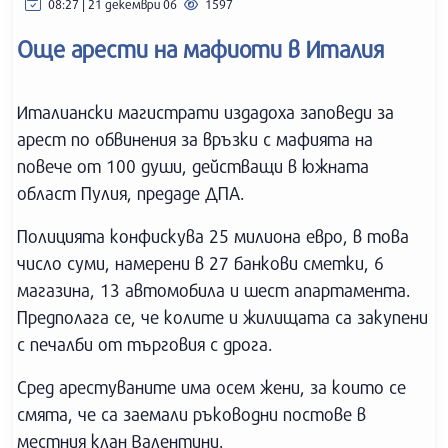
08:27 | 21 декември 06
1597
Още арести на мафиоти в Италия
Италиански магистрати издадоха заповеди за
арест по обвинения за връзки с мафията на
повече от 100 души, действащи в южната
област Пулия, предаде ДПА.
Полицията конфискува 25 милиона евро, в това
число суми, намерени в 27 банкови сметки, 6
магазина, 13 автомобила и шест апартамента.
Предполага се, че колите и жилищата са закупени
с печалби от търговия с дрога.
Сред арестуваните има осем жени, за които се
смята, че са заемали ръководни постове в
местния клан Валентини.