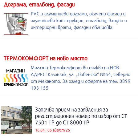
Дограма, еталбонд, фасади
PVC и алуминиеви дограми, окачени фасади и
алуминиеви конструкции, еталбонд, входни и
интериорни врати, фасадни облицовки
ТЕРМОКОМФОРТ на ново място
Магазин Термокомфорт ви очаква на НОВ
АДРЕС! Казанлък, ул. „Тюбенска“ №64, северно
от Механото. За оглед и оферта на тел: 0899
193 155
Започва прием на заявления за
регистрационен номер по избор от СТ
7501 ТР до СТ 8000 ТР
16:04 | 06 август 26