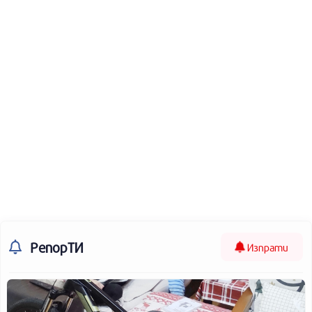
РепорТИ
Изпрати