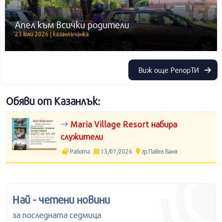
Апел към всички родители
23 юли 2026 | казанлъчанка
Виж още РепорТИ
Обяви от Казанлък:
Maria Village Resort набира
служители
Работа
13/07/2026
гр.Павел Баня
Най - четени новини
за последната седмица