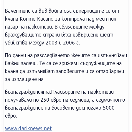
Валентини са във война със съперниците си от
клана Конте-Касано за контрола над местния
пазар на наркотици. В сблъсъците между
враждуващите страни бяха извършени шест
убийства между 2003 и 2006 г.
По данни на разследването жените са изпълнявали
важни задачи. Те са се грижели съдружниците на
клана да изпълняват заповедите и са отговаряли
за изплащане на
възнагражденията.Пласьорите на наркотици
получавали по 250 евро на седмица, а седмичното
възнаграждение на босовете достигало 5000
евро.
www.dariknews.net