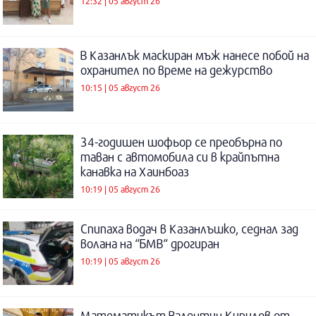
12:32 | 05 август 26
В Казанлък маскиран мъж нанесе побой на
охранител по време на дежурство
10:15 | 05 август 26
34-годишен шофьор се преобърна по
таван с автомобила си в крайпътна
канавка на Хаинбоаз
10:19 | 05 август 26
Спипаха водач в Казанлъшко, седнал зад
волана на “БМВ“ дрогиран
10:19 | 05 август 26
Математикът Валентин Кирилов от