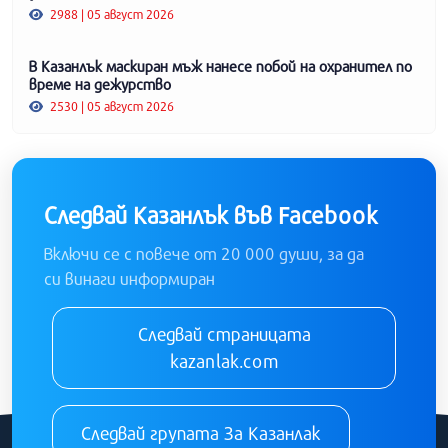
2988 | 05 август 2026
В Казанлък маскиран мъж нанесе побой на охранител по
време на дежурство
2530 | 05 август 2026
Следвай Казанлък във Facebook
Включи се с повече от 20 000 души, за да
си винаги информиран
Следвай страницата
kazanlak.com
Следвай групата За Казанлак