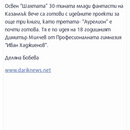
Освен “Шахтата” 30-тината млади фантасти на
Казанлък вече са готови с идейните проекти за
още три книги, като третата- “Аурелион” е
почти готова. Тя е по идея на 18 годишният
Димитър Милчев от Професионалната гимназия
“Иван Хаджиенов”.
Деляна Бобева
www.dariknews.net