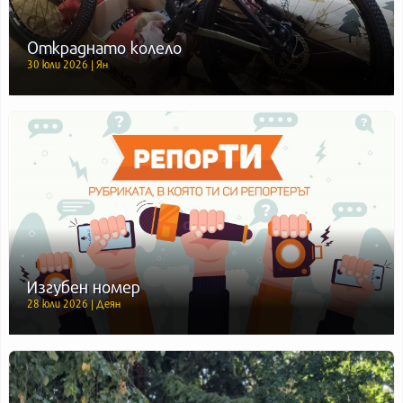
Откраднато колело
30 юли 2026 | Ян
Изгубен номер
28 юли 2026 | Деян