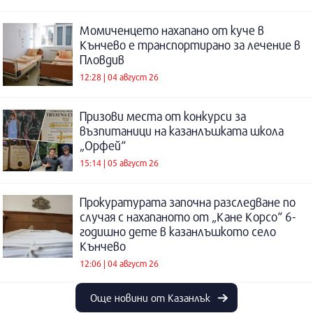
Момиченцето нахапано от куче в
Кънчево е транспортирано за лечение в
Пловдив
12:28 | 04 август 26
Призови места от конкурси за
възпитаници на казанлъшката школа
„Орфей“
15:14 | 05 август 26
Прокуратурата започна разследване по
случая с нахапаното от „Кане Корсо“ 6-
годишно дете в казанлъшкото село
Кънчево
12:06 | 04 август 26
Още новини от Казанлък