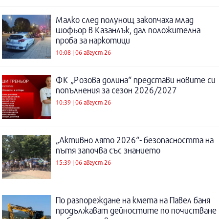
Малко след полунощ закопчаха млад
шофьор в Казанлък, дал положителна
проба за наркотици
10:08 | 06 август 26
ФК „Розова долина“ представи новите си
попълнения за сезон 2026/2027
10:39 | 06 август 26
„Активно лято 2026“- безопасността на
пътя започва със знанието
15:39 | 06 август 26
По разпореждане на кмета на Павел баня
продължават дейностите по почистване