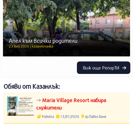
Апел към всички родители
23 юли 2026 | казанлъчанка
Виж още РепорТИ
Обяви от Казанлък:
Maria Village Resort набира
служители
Работа
13/07/2026
гр.Павел Баня