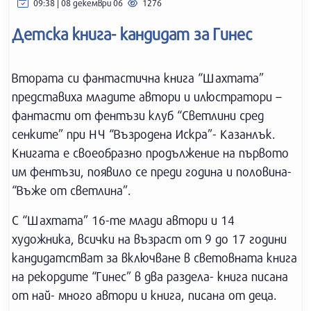
09:38 | 08 декември 06
1276
Детска книга- кандидат за Гинес
Втората си фантастична книга “Шахтата”
представиха младите автори и илюстратори –
фантасти от фентъзи клуб “Светлини сред
сенките” при НЧ “Възродена Искра”- Казанлък.
Книгата е своеобразно продължение на първото
им фентъзи, появило се преди година и половина-
“Въже от светлина”.
С “Шахтата” 16-те млади автори и 14
художника, всички на възраст от 9 до 17 години
кандидатстват за включване в световната книга
на рекордите “Гинес” в два раздела- книга писана
от най- много автори и книга, писана от деца.