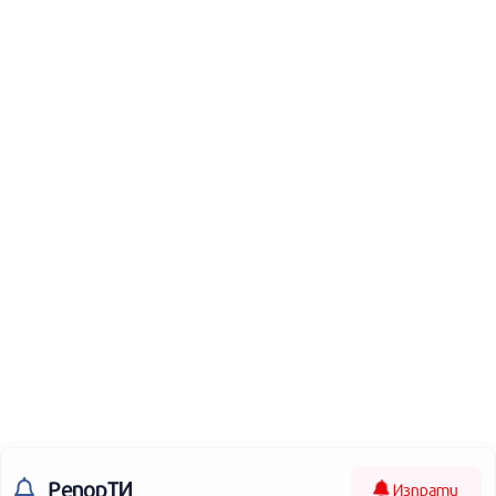
РепорТИ
Изпрати