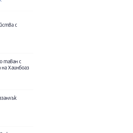
йства с
о таван с
 на Хаинбоаз
азанлък