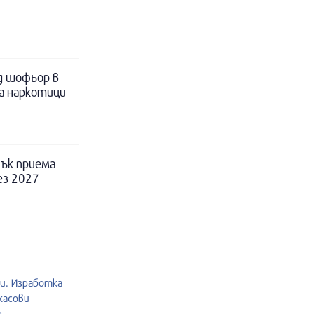
д шофьор в
за наркотици
ък приема
ез 2027
и. Изработка
касови
.