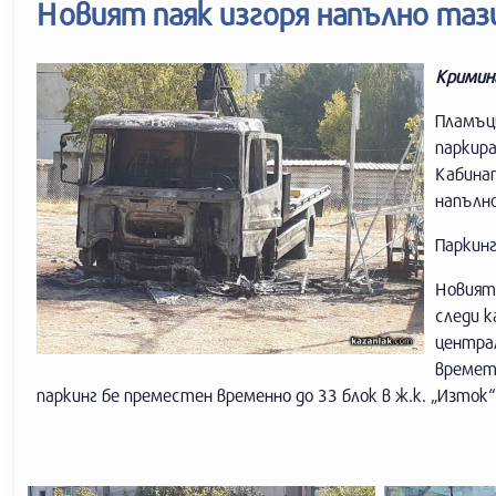
Новият паяк изгоря напълно таз
Кримина
Пламъц
паркира
Кабинат
напълно
Паркинг
Новият
следи 
центра
времет
паркинг бе преместен временно до 33 блок в ж.к. „Изток“