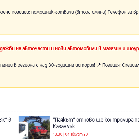
орени позиции: помощник-готвачи (втора смяна) Телефон за вр
ажби на авточасти и нови автомобили в магазин и шоур
нии в региона с над 30-годишна история! 📍 Позиция: Специ
як“ в
“Паякът“ отново ще контролира п
Казанлък
13:30 | 04 август 20