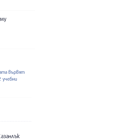
 му
жата вървят
2 учебни
Казанлък