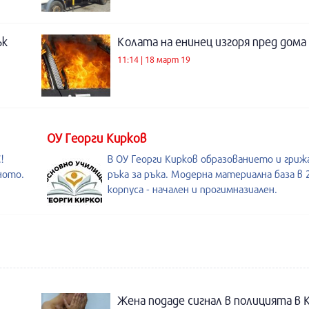
ък
Колата на енинец изгоря пред дома
11:14 | 18 март 19
ОУ Георги Кирков
!
В ОУ Георги Кирков образованието и гри
ното.
ръка за ръка. Модерна материална база в 
корпуса - начален и прогимназиален.
Жена подаде сигнал в полицията в 