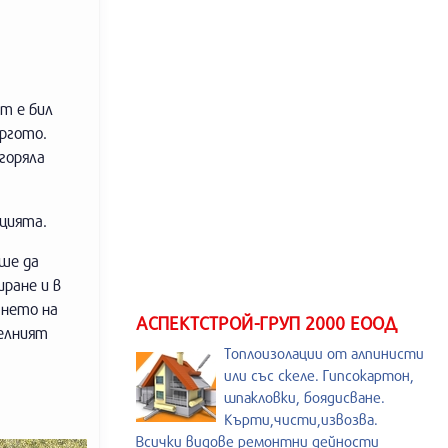
т е бил
ергото.
горяла
ицията.
ше да
ране и в
ането на
АСПЕКТСТРОЙ-ГРУП 2000 ЕООД
телният
Топлоизолации от алпинисти
или със скеле. Гипсокартон,
шпакловки, боядисване.
Кърти,чисти,извозва.
Всички видове ремонтни дейности