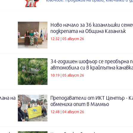
Ново начало за 36 казанлъшки семе
подкрепата на Община Казанлък
12:32 | 05 август 26
34-годишен шофьор се преобърна п
автомобила си в крайпътна канавка
10:19 | 05 август 26
лана на
Преподаватели от ИКТ Център - К
обмениха опит в Малмьо
12:48 | 04 август 26