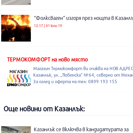
“Фолксваген“ изгоря през нощта в Казанл
12:17 | 01 юли 19
ТЕРМОКОМФОРТ на ново място
Магазин Термокомфорт ви очаква на НОВ АДРЕС
Казанлък, ул. „Тюбенска“ №64, северно от Меха
За оглед и оферта на тел: 0899 193 155
Още новини от Казанлък:
Казанлък се включва в кандидатурата за