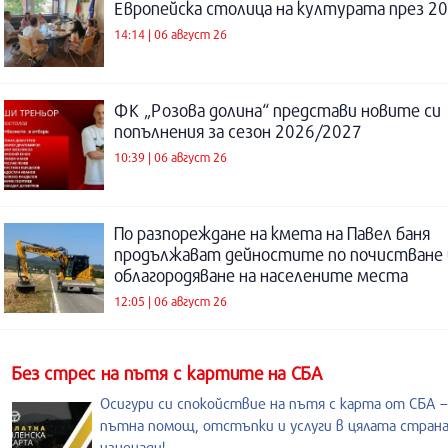
Европейска столица на културата през 20
14:14 | 06 август 26
ФК „Розова долина“ представи новите си
попълнения за сезон 2026/2027
10:39 | 06 август 26
По разпореждане на кмета на Павел баня
продължават дейностите по почистване 
облагородяване на населените места
12:05 | 06 август 26
Без стрес на пътя с картите на СБА
Осигури си спокойствие на пътя с карта от СБА –
пътна помощ, отстъпки и услуги в цялата страна
изненади!