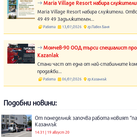
Maria Village Resort набира служители
Maria Village Resort набира служители. Отв
49 49 49 Задължителен...
Работа
13/07/2026
гр.Павел Баня
Мончев-90 ООД търси специалист прод
Kazanlak
Стани част от една от най-стабилните компа
продажби...
Работа
06/07/2026
гр.Казанлък
Подобни новини:
От понеделник започва работа новият “па
Казанлък
14:31 | 19 август 20