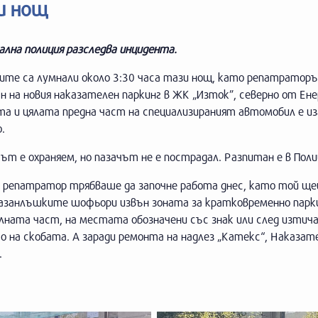
и нощ
лна полиция разследва инцидента.
ите са лумнали около 3:30 часа тази нощ, като репатраторъ
н на новия наказателен паркинг в ЖК „Изток”, северно от Ен
а и цялата предна част на специализираният автомобил е из
.
ът е охраняем, но пазачът не е пострадал. Разпитан е в Пол
 репатратор трябваше да започне работа днес, като той ще
казанлъшките шофьори извън зоната за кратковременно парки
лната част, на местата обозначени със знак или след изтич
о на скобата. А заради ремонта на надлез „Катекс“, Наказа
.