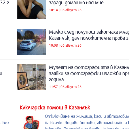
32 г.
заради домашно насилие
10:14 | 06 август 26
Малко след полунощ закопчаха мла
Казанлък, дал положителна проба 
10:08 | 06 август 26
Музеят на фотографията в Казанл
и
заявки за фотографски изложби пр
година
11:57 | 06 август 26
Kлючарска помощ в Казанлък
Отключване на жилища, каси и автомобил
. Без
на всички видове битови, автомобилни и 
ключове. Продажба на брави, ключалки и др