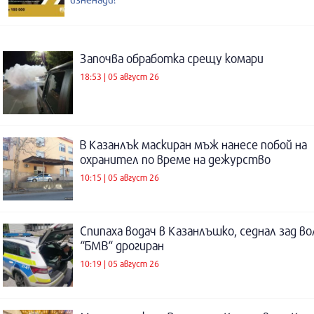
Започва обработка срещу комари
18:53 | 05 август 26
В Казанлък маскиран мъж нанесе побой на
охранител по време на дежурство
10:15 | 05 август 26
Спипаха водач в Казанлъшко, седнал зад во
“БМВ“ дрогиран
10:19 | 05 август 26