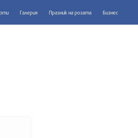
оти
Галерия
Празник на розата
Бизнес