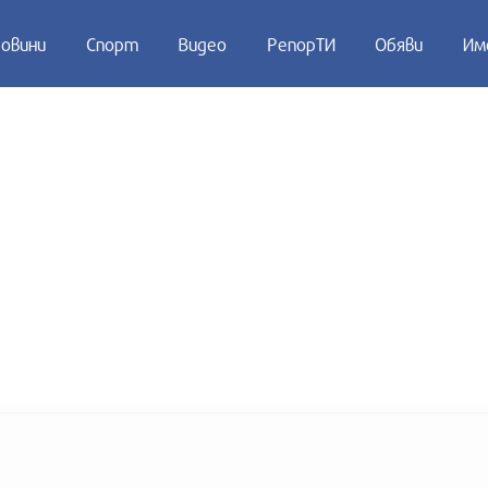
овини
Спорт
Видео
РепорТИ
Обяви
Им