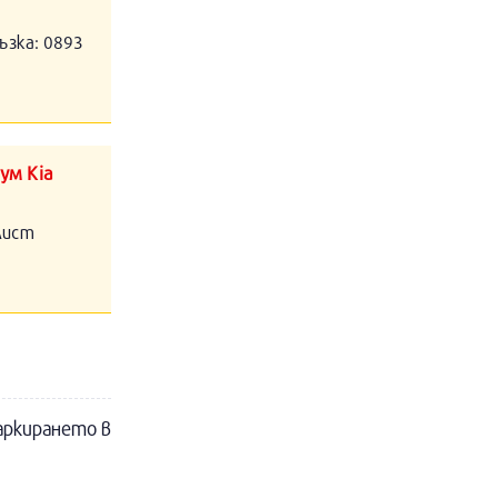
ъзка: 0893
ум Kia
алист
аркирането в