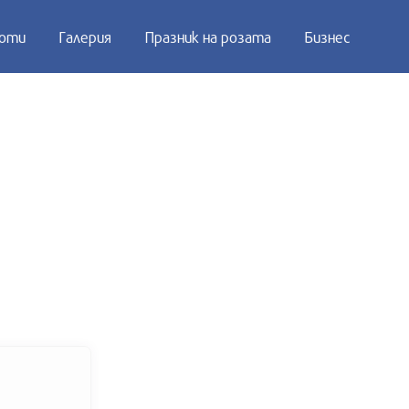
оти
Галерия
Празник на розата
Бизнес