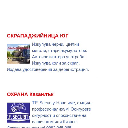
СКРАПАДЖИЙНИЦА ЮГ
Изкупува черни, цветни
метали, стари акумулатори.
Авточасти втора употреба.
Изкупува коли за скрап.
Издава удостоверения за дерегистрация.
ОХРАНА Казанлък
T.F. Security-Ново име, същият
професионализъм! Осигурете
сигурност и спокойствие на
вашия дом или бизнес.
Доказано качество! 0892 045 065