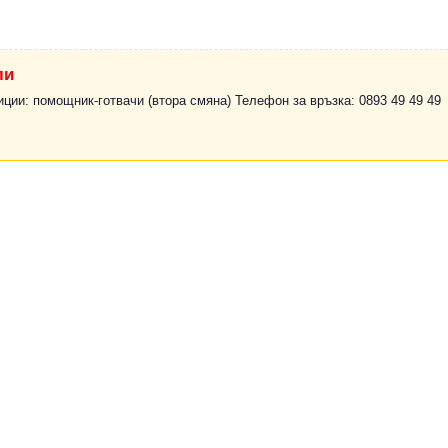
ли
иции: помощник-готвачи (втора смяна) Телефон за връзка: 0893 49 49 49