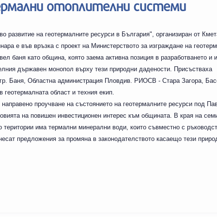
ермални отоплителни системи
во развитие на геотермалните ресурси в България", организиран от Кме
нара е във връзка с проект на Министерството за изграждане на геотер
ел баня като община, която заема активна позиция в разработването и 
елния държавен монопол върху тези природни дадености. Присъстваха
 гр. Баня, Областна администрация Пловдив. РИОСВ - Стара Загора, Ба
 геотермалната област и техния екип.
 направено проучване на състоянието на геотермалните ресурси под Па
овията на повишен инвестиционен интерес към общината. В края на сем
о територии има термални минерални води, които съвместно с ръководст
есат предложения за промяна в законодателството касаещо тези приро