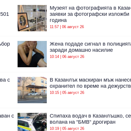
Музеят на фотографията в Каза
7501
заявки за фотографски изложби 
година
11:57 | 06 август 26
ъбор
Жена подаде сигнал в полицият
заради домашно насилие
10:14 | 06 август 26
ва с
В Казанлък маскиран мъж нанес
охранител по време на дежурст
10:15 | 05 август 26
аван с
Спипаха водач в Казанлъшко, с
волана на “БМВ“ дрогиран
10:19 | 05 август 26