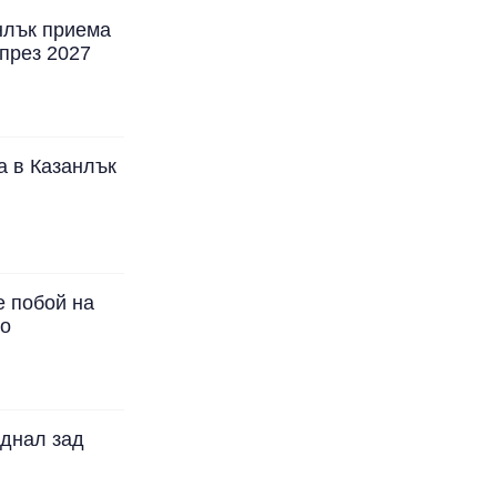
нлък приема
през 2027
а в Казанлък
е побой на
во
еднал зад