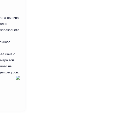
та на община
мални
използването
сейнова
вел баня с
инара той
вото на
дни ресурси.