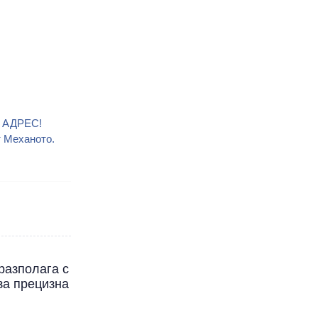
В АДРЕС!
т Механото.
разполага с
за прецизна