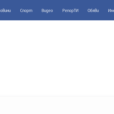
овини
Спорт
Видео
РепорТИ
Обяви
Им