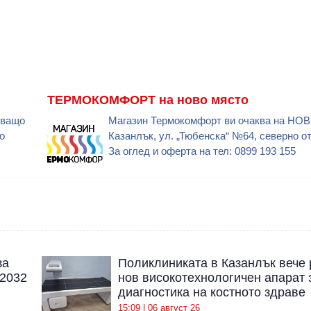
ТЕРМОКОМФОРТ на ново място
иващо
Магазин Термокомфорт ви очаква на НО
о
Казанлък, ул. „Тюбенска“ №64, северно о
За оглед и оферта на тел: 0899 193 155
за
Поликлиниката в Казанлък вече 
 2032
нов високотехнологичен апарат 
диагностика на костното здраве
15:09 | 06 август 26