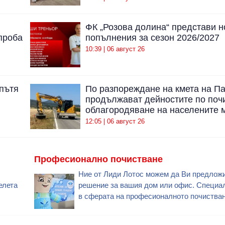
ФК „Розова долина“ представи н
проба
попълнения за сезон 2026/2027
10:39 | 06 август 26
 пътя
По разпореждане на кмета на П
продължават дейностите по поч
облагородяване на населените 
12:05 | 06 август 26
Професионално почистване
Ние от Лиди Лотос можем да Ви предлож
елета
решение за вашия дом или офис. Специа
в сферата на професионалното почистван