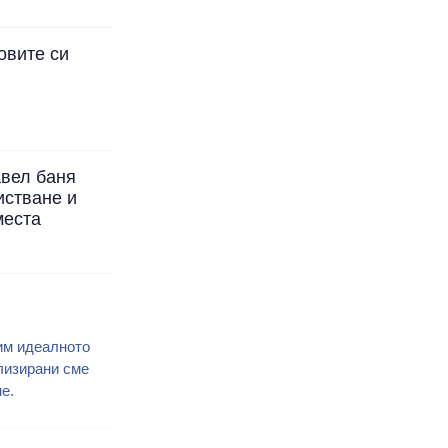
овите си
авел баня
истване и
места
им идеалното
лизирани сме
е.