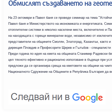
Обмислят създаването на геот
На 23 октомври в Павел баня се проведе семинар на тема "Устойчи
Павел баня и Министерството на икономиката и енергетиката. Семи
отоплителни системи в няколко населени места, включително и Пав
на находищата с горещи минерални води, независимо от изключит
представители на общините Смолян, Златоград, Казанлък, както и
дирекция Пловдив и Професорите Щерев и Гълъбов - специалисти в
Преди година по идея на кмета на общината Станимир Радевски бе
цел тяхното ефективно и рационално използване в бъдеще при усл
предложи да се организира среща на кметовете на общини на чиит
Националното Сдружение на Общините в Република България да вн