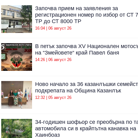
Започва прием на заявления за
регистрационен номер по избор от СТ 
ТР до СТ 8000 ТР
16:04 | 06 август 26
В петък започва XV Национален мотос
на “Змейовете“ край Павел баня
14:26 | 06 август 26
Ново начало за 36 казанлъшки семейст
подкрепата на Община Казанлък
12:32 | 05 август 26
34-годишен шофьор се преобърна по т
автомобила си в крайпътна канавка на
Хаинбоаз