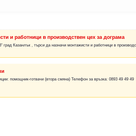
сти и работници в производствен цех за дограма
 град Казанлък , търси да назначи монтажисти и работници в производс
ли
иции: помощник-готвачи (втора смяна) Телефон за връзка: 0893 49 49 49