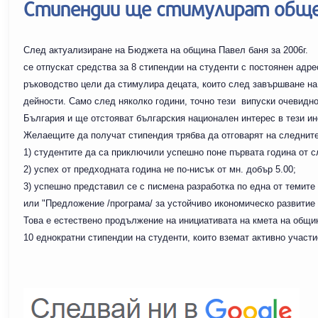
Стипендии ще стимулират обще
След актуализиране на Бюджета на община Павел баня за 2006г.
се отпускат средства за 8 стипендии на студенти с постоянен адр
ръководство цели да стимулира децата, които след завършване на
дейности. Само след няколко години, точно тези випуски очевидно
България и ще отстояват българския национален интерес в тези ин
Желаещите да получат стипендия трябва да отговарят на следните
1) студентите да са приключили успешно поне първата година от с
2) успех от предходната година не по-нисък от мн. добър 5.00;
3) успешно представил се с писмена разработка по една от темит
или "Предложение /програма/ за устойчиво икономическо развитие
Това е естествено продължение на инициативата на кмета на общи
10 еднократни стипендии на студенти, които вземат активно участ