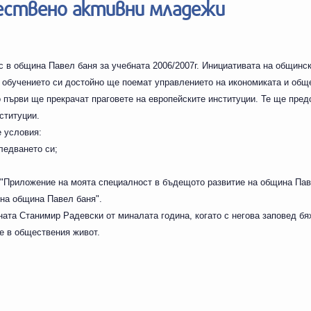
ствено активни младежи
ес в община Павел баня за учебната 2006/2007г. Инициативата на общинс
 обучението си достойно ще поемат управлението на икономиката и общ
 първи ще прекрачат праговете на европейските институции. Те ще пред
ституции.
 условия:
ледването си;
е "Приложение на моята специалност в бъдещото развитие на община Пав
 на община Павел баня".
ната Станимир Радевски от миналата година, когато с негова заповед бя
ие в обществения живот.