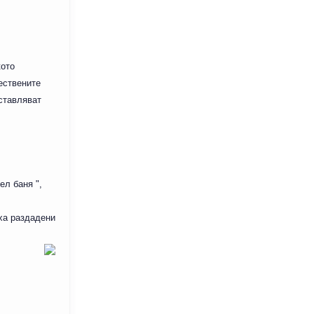
кото
ествените
ставляват
ел баня ",
ха раздадени