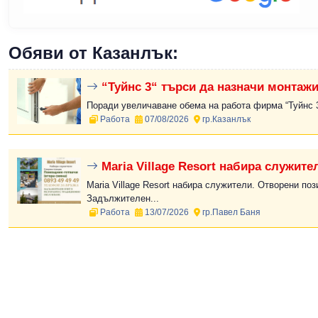
Обяви от Казанлък:
“Туйнс 3“ търси да назначи монтажи
Поради увеличаване обема на работа фирма “Туйнс 3“
Работа
07/08/2026
гр.Казанлък
Maria Village Resort набира служите
Maria Village Resort набира служители. Отворени поз
Задължителен...
Работа
13/07/2026
гр.Павел Баня