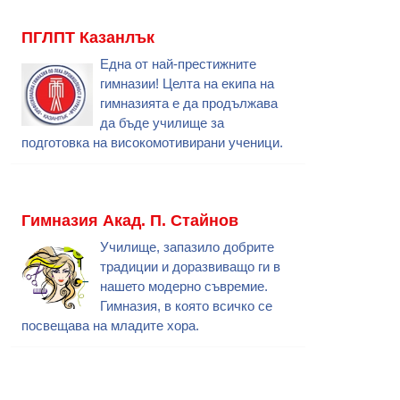
ПГЛПТ Казанлък
Една от най-престижните
гимназии! Целта на екипа на
гимназията е да продължава
да бъде училище за
подготовка на високомотивирани ученици.
Гимназия Акад. П. Стайнов
Училище, запазило добрите
традиции и доразвиващо ги в
нашето модерно съвремие.
Гимназия, в която всичко се
посвещава на младите хора.