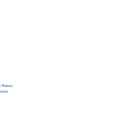
 Фаянс,
ашини