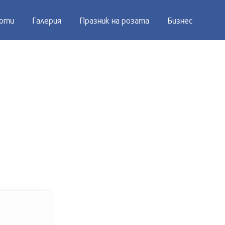
оти
Галерия
Празник на розата
Бизнес