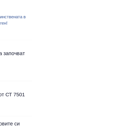
инствената в
ген!
а започват
от СТ 7501
овите си