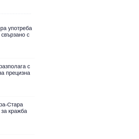
ора употреба
 свързано с
разполага с
за прецизна
ра-Стара
 за кражба