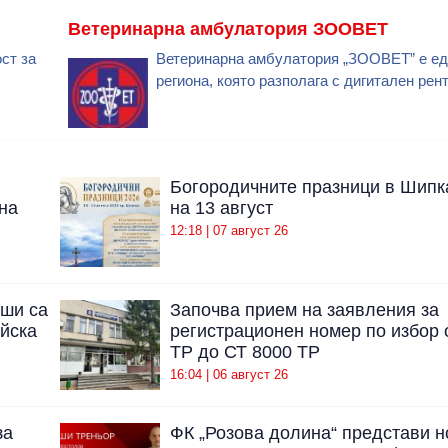
Ветеринарна амбулатория ЗООВЕТ
ст за
Ветеринарна амбулатория „ЗООВЕТ” е ед
региона, която разполага с дигитален рент
Богородичните празници в Шипк
на
на 13 август
12:18 | 07 август 26
уши са
Започва прием на заявления за
йска
регистрационен номер по избор 
ТР до СТ 8000 ТР
16:04 | 06 август 26
за
ФК „Розова долина“ представи н