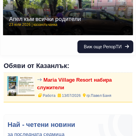
Апел към всички родители
23 юли 2026 | казанлъчанка
Виж още РепорТИ
Обяви от Казанлък:
Maria Village Resort набира
служители
Работа
13/07/2026
гр.Павел Баня
Най - четени новини
за последната седмица