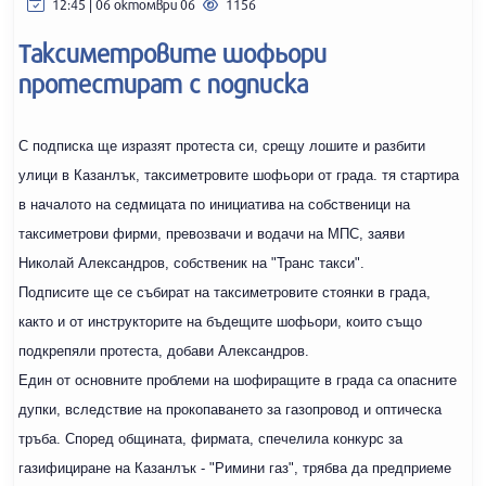
12:45 | 06 октомври 06
1156
Таксиметровите шофьори
протестират с подписка
С подписка ще изразят протеста си, срещу лошите и разбити
улици в Казанлък, таксиметровите шофьори от града. тя стартира
в началото на седмицата по инициатива на собственици на
таксиметрови фирми, превозвачи и водачи на МПС, заяви
Николай Александров, собственик на "Транс такси".
Подписите ще се събират на таксиметровите стоянки в града,
както и от инструкторите на бъдещите шофьори, които също
подкрепяли протеста, добави Александров.
Един от основните проблеми на шофиращите в града са опасните
дупки, вследствие на прокопаването за газопровод и оптическа
тръба. Според общината, фирмата, спечелила конкурс за
газифициране на Казанлък - "Римини газ", трябва да предприеме