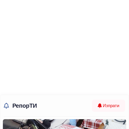
РепорТИ
Изпрати