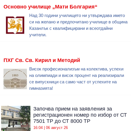
Основно училище „Мати Болгария“
Над 30 години училището ни утвърждава името
си на желано и предпочитано училище в община
Казанлък с квалифицирани и всеотдайни
учители.
ПХГ Св. Св. Кирил и Методий
Висок професионализъм на колектива, успехи
на олимпиади и висок процент на реализирали
се випускници са само част от успехите на
гимназията!
Започва прием на заявления за
регистрационен номер по избор от СТ
7501 ТР до СТ 8000 ТР
16:04 | 06 август 26