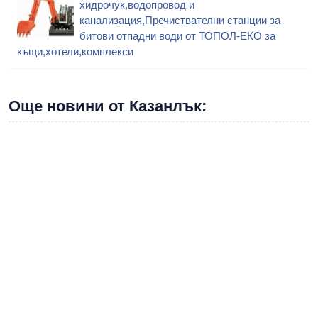
хидрочук,водопровод и
канализация,Пречиствателни станции за
битови отпадни води от ТОПОЛ-ЕКО за
къщи,хотели,комплекси
Още новини от Казанлък: