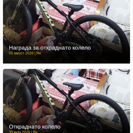
Награда за откраднато колело
01 август 2026 | Ян
Откраднато колело
30 юли 2026 | Ян