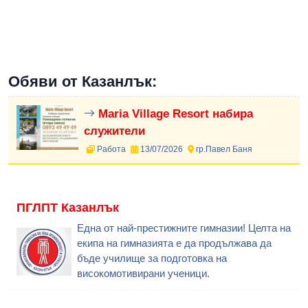
Обяви от Казанлък:
Maria Village Resort набира
служители
Работа
13/07/2026
гр.Павел Баня
ПГЛПТ Казанлък
Една от най-престижните гимназии! Целта на
екипа на гимназията е да продължава да
бъде училище за подготовка на
високомотивирани ученици.