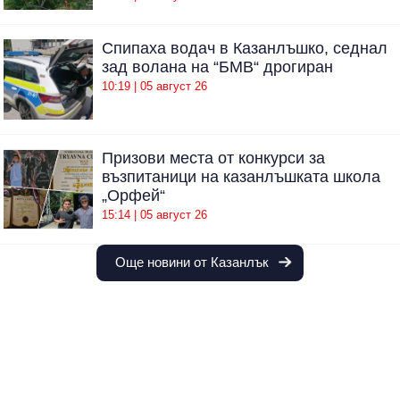
Спипаха водач в Казанлъшко, седнал
зад волана на “БМВ“ дрогиран
10:19 | 05 август 26
Призови места от конкурси за
възпитаници на казанлъшката школа
„Орфей“
15:14 | 05 август 26
Още новини от Казанлък