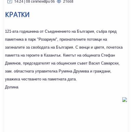
14:24 | 08 септември 06
21668
КРАТКИ
121-ата годишнина от Съединението на България, събра пред
паметника в парк "Розариум", признателните потомци на
загиналите за свободата на България. С венци и цветя, почетоха
паметта на героите в Казанлък. Кметът на общината Стефан
Дамянов, председателят на общинския съвет Васил Самарски,
зам. областната управителка Румяна Друмева и граждани,
уважиха честването на паметната дата.
Долина