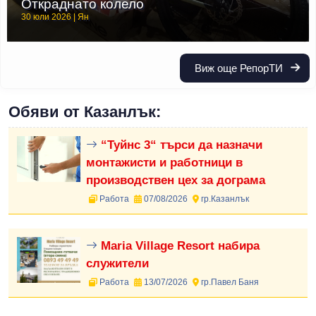
Откраднато колело
30 юли 2026 | Ян
Виж още РепорТИ
Обяви от Казанлък:
“Туйнс 3“ търси да назначи
монтажисти и работници в
производствен цех за дограма
Работа
07/08/2026
гр.Казанлък
Maria Village Resort набира
служители
Работа
13/07/2026
гр.Павел Баня