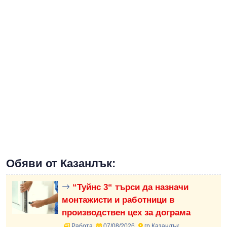
Обяви от Казанлък:
“Туйнс 3“ търси да назначи
монтажисти и работници в
производствен цех за дограма
Работа
07/08/2026
гр.Казанлък