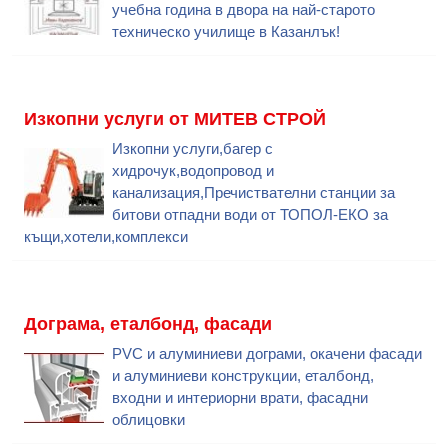
учебна година в двора на най-старото
техническо училище в Казанлък!
Изкопни услуги от МИТЕВ СТРОЙ
Изкопни услуги,багер с
хидрочук,водопровод и
канализация,Пречиствателни станции за
битови отпадни води от ТОПОЛ-ЕКО за
къщи,хотели,комплекси
Дограма, еталбонд, фасади
PVC и алуминиеви дограми, окачени фасади
и алуминиеви конструкции, еталбонд,
входни и интериорни врати, фасадни
облицовки