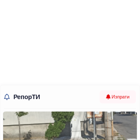
РепорТИ
Изпрати