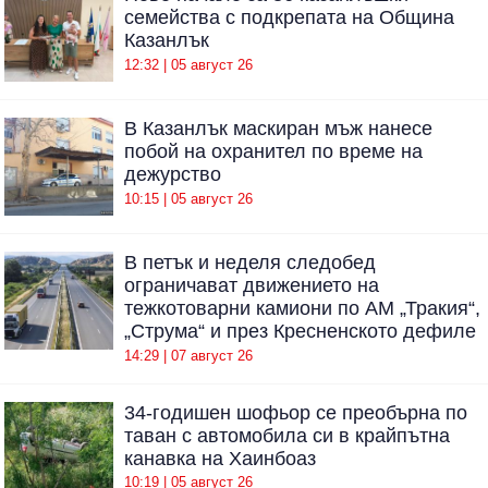
семейства с подкрепата на Община
Казанлък
12:32 | 05 август 26
В Казанлък маскиран мъж нанесе
побой на охранител по време на
дежурство
10:15 | 05 август 26
В петък и неделя следобед
ограничават движението на
тежкотоварни камиони по АМ „Тракия“,
„Струма“ и през Кресненското дефиле
14:29 | 07 август 26
34-годишен шофьор се преобърна по
таван с автомобила си в крайпътна
канавка на Хаинбоаз
10:19 | 05 август 26