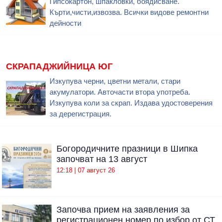
Гипсокартон, шпакловки, боядисване.
Кърти,чисти,извозва. Всички видове ремонтни
дейности
СКРАПАДЖИЙНИЦА ЮГ
Изкупува черни, цветни метали, стари
акумулатори. Авточасти втора употреба.
Изкупува коли за скрап. Издава удостоверения
за дерегистрация.
Богородичните празници в Шипка
започват на 13 август
12:18 | 07 август 26
Започва прием на заявления за
регистрационен номер по избор от СТ