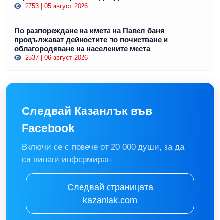
2753 | 05 август 2026
По разпореждане на кмета на Павел баня
продължават дейностите по почистване и
облагородяване на населените места
2537 | 06 август 2026
Следвай Казанлък във
Facebook
Включи се с повече от 20 000 души, за да
си винаги информиран
Следвай страницата
kazanlak.com