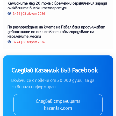
Камионите над 20 тона с временни ограничения заради
очакваните високи температури
3426 | 03 август 2026
По разпореждане на кмета на Павел баня продължават
дейностите по почистване и облагородяване на
населените места
3274 | 06 август 2026
Следвай Казанлък във Facebook
Включи се с повече от 20 000 души, за да
си винаги информиран
Следвай страницата
kazanlak.com