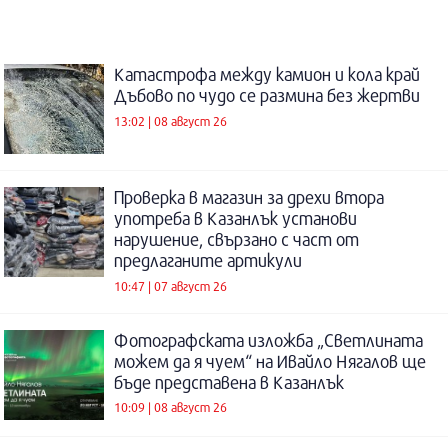
Катастрофа между камион и кола край
Дъбово по чудо се размина без жертви
13:02 | 08 август 26
Проверка в магазин за дрехи втора
употреба в Казанлък установи
нарушение, свързано с част от
предлаганите артикули
10:47 | 07 август 26
Фотографската изложба „Светлината
можем да я чуем“ на Ивайло Нягалов ще
бъде представена в Казанлък
10:09 | 08 август 26