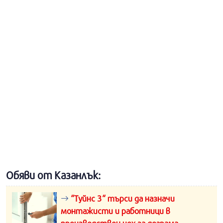
Обяви от Казанлък:
“Туйнс 3“ търси да назначи
монтажисти и работници в