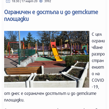
18:30 | 17 март 20
3992
Ограничен е достъпа и до детските
площадки
С цел
ограни
чване
разпро
стран
ениет
о на
COVID
-19,
от днес е ограничен достъпът и до детските
площадки.