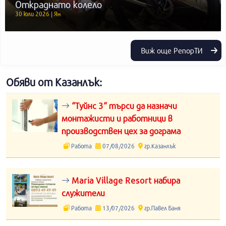
Откраднато колело
30 юли 2026 | Ян
Виж още РепорТИ
Обяви от Казанлък:
“Туйнс 3“ търси да назначи
монтажисти и работници в
производствен цех за дограма
Работа
07/08/2026
гр.Казанлък
Maria Village Resort набира
служители
Работа
13/07/2026
гр.Павел Баня