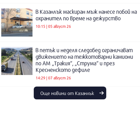
В Казанлък маскиран мъж нанесе побой на
охранител по време на дежурство
10:15 | 05 август 26
В петък и неделя следобед ограничават
движението на тежкотоварни камиони
по АМ „Тракия“, „Струма“ и през
Кресненското дефиле
14:29 | 07 август 26
Още новини от Казанлък