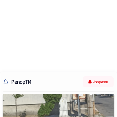
РепорТИ
Изпрати