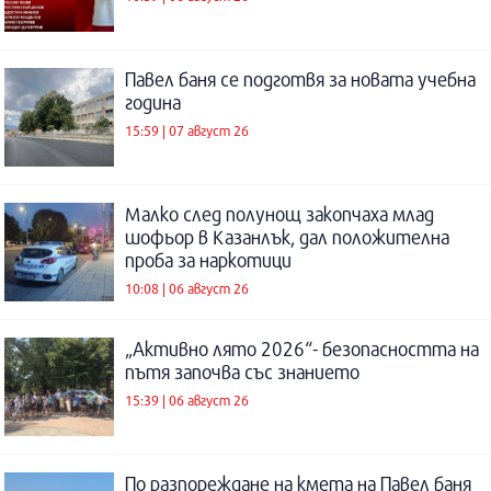
Павел баня се подготвя за новата учебна
година
15:59 | 07 август 26
Малко след полунощ закопчаха млад
шофьор в Казанлък, дал положителна
проба за наркотици
10:08 | 06 август 26
„Активно лято 2026“- безопасността на
пътя започва със знанието
15:39 | 06 август 26
По разпореждане на кмета на Павел баня