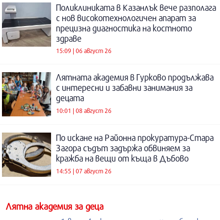
Поликлиниката в Казанлък вече разполага
с нов високотехнологичен апарат за
прецизна диагностика на костното
здраве
15:09 | 06 август 26
Лятната академия в Гурково продължава
с интересни и забавни занимания за
децата
10:01 | 08 август 26
По искане на Районна прокуратура-Стара
Загора съдът задържа обвиняем за
кражба на вещи от къща в Дъбово
14:55 | 07 август 26
Лятна академия за деца