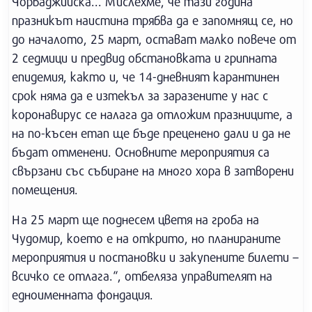
Чорбаджийска... Мислехме, че тази година
празникът наистина трябва да е запомнящ се, но
до началото, 25 март, остават малко повече от
2 седмици и предвид обстановката и грипната
епидемия, както и, че 14-дневният карантинен
срок няма да е изтекъл за заразените у нас с
коронавирус се налага да отложим празниците, а
на по-късен етап ще бъде преценено дали и да не
бъдат отменени. Основните мероприятия са
свързани със събиране на много хора в затворени
помещения.
На 25 март ще поднесем цветя на гроба на
Чудомир, което е на открито, но планираните
мероприятия и постановки и закупените билети –
всичко се отлага.“, отбеляза управителят на
едноименната фондация.