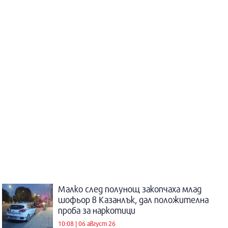
Малко след полунощ закопчаха млад
шофьор в Казанлък, дал положителна
проба за наркотици
10:08 | 06 август 26