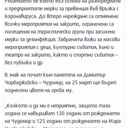
Решението бе взето въз основа на разпоредбите
и предприетите мерки за превенция във връзка с
коронавируса. До второ нареждане са отменени
всички мероприятия на закрито, ограничени са
посещения на туристически групи при засилени
мерки за дезинфекция. Забраната важи за масови
мероприятия с деца, културни събития, кино и
театри на закрито, както и спортни събития –
без публика и др.
В знак на почит към паметта на Димитър
Чорбаджийски – Чудомир, на 25 март ще бъдат
поднесени цветя на гроба му.
„Колкото и да ми е неприятно, защото тази
година се навършват 130 години от рождението
на Чудомир и 125 години от рождението на Мара