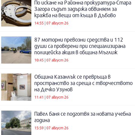
По искане на Районна прокуратура-Стара
Загора съдът задържа обвиняем за
кражба на вещи от къща в Дъбово
14:55 | 07 август 26
87 моторни превозни средства и 112
души са проверени при специализирана
полицейска акция в община Мъглиж
10:45 | 07 август 26
Община Казанлък се превръща в
пространство за среща с творчеството
на Дечко Узунов
11:41 | 07 август 26
Павел баня се подготвя за новата учебна
година
15:59 | 07 август 26