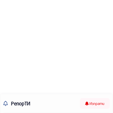
РепорТИ
Изпрати