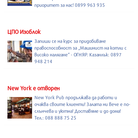
приоритет за нас! 0899 963 935
ЦПО Изоблок
Запиши се на курс за придобиване
правоспособност за „Машинист на котли с
високо налягане“ - ОГНЯР. Казанлък: 0897
948 214
New York е отворен
New York Pub продължава да работи и
очаква своите клиенти! Залата ни вече е по-
слънчева и уютна! Доставяме и до дома!
Тел.: 088 888 75 25