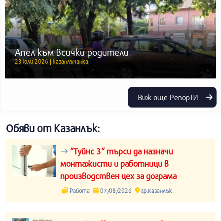
Апел към всички родители
23 юли 2026 | казанлъчанка
Виж още РепорТИ
Обяви от Казанлък:
“Туйнс 3“ търси да назначи
монтажисти и работници в
производствен цех за дограма
Работа
07/08/2026
гр.Казанлък