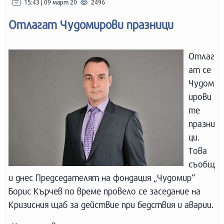
15:43 | 09 март 20
2496
Отлагат Чудомирови празници
Отлаг
ат се
Чудом
ирови
те
празни
ци.
Това
съобщ
и днес Председателят на фондация „Чудомир“
Борис Кърчев по време провело се заседание на
Кризисния щаб за действие при бедствия и аварии.