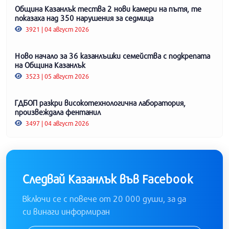
Община Казанлък тества 2 нови камери на пътя, те
показаха над 350 нарушения за седмица
3921 | 04 август 2026
Ново начало за 36 казанлъшки семейства с подкрепата
на Община Казанлък
3523 | 05 август 2026
ГДБОП разкри високотехнологична лаборатория,
произвеждала фентанил
3497 | 04 август 2026
Следвай Казанлък във Facebook
Включи се с повече от 20 000 души, за да
си винаги информиран