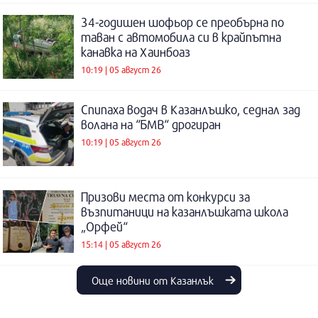
34-годишен шофьор се преобърна по
таван с автомобила си в крайпътна
канавка на Хаинбоаз
10:19 | 05 август 26
Спипаха водач в Казанлъшко, седнал зад
волана на “БМВ“ дрогиран
10:19 | 05 август 26
Призови места от конкурси за
възпитаници на казанлъшката школа
„Орфей“
15:14 | 05 август 26
Още новини от Казанлък