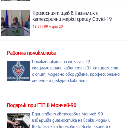
Кризисният щаб в Казанлък с
категорични мерки срещу Covid-19
13:59 | 09 март 20
Районна поликлиника
Поликлиниката разполага с 22
специализирани кабинета и 31 специалисти
с опит, модерно оборудване, професионално
лечение и дежурен кабинет.
Подарък при ГТП в Мончев-90
Единствено автосервиз Мончев-90
извършва диагностика на всеки модел и
всяка марка автомобили! Всеки клиент е