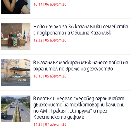
10:14 | 06 август 26
Ново начало за 36 казанлъшки семейства
с подкрепата на Община Казанлък
12:32 | 05 август 26
В Казанлък маскиран мъж нанесе побой на
охранител по време на дежурство
10:15 | 05 август 26
В петък и неделя следобед ограничават
движението на тежкотоварни камиони
по АМ „Тракия“, „Струма“ и през
Кресненското дефиле
14:29 | 07 август 26