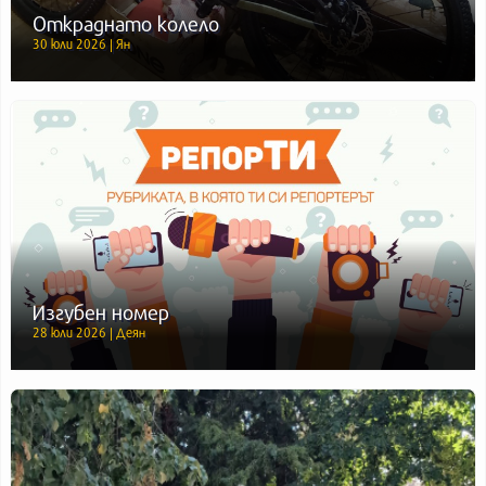
Откраднато колело
30 юли 2026 | Ян
Изгубен номер
28 юли 2026 | Деян