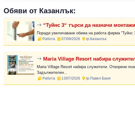
Обяви от Казанлък:
“Туйнс 3“ търси да назначи монтажи
Поради увеличаване обема на работа фирма “Туйнс 3“
Работа
07/08/2026
гр.Казанлък
Maria Village Resort набира служите
Maria Village Resort набира служители. Отворени поз
Задължителен...
Работа
13/07/2026
гр.Павел Баня