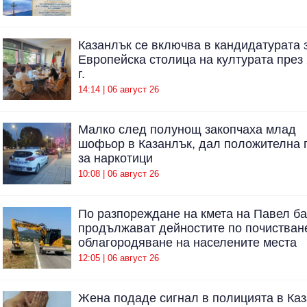
Казанлък се включва в кандидатурата 
Европейска столица на културата през
г.
14:14 | 06 август 26
Малко след полунощ закопчаха млад
шофьор в Казанлък, дал положителна 
за наркотици
10:08 | 06 август 26
По разпореждане на кмета на Павел б
продължават дейностите по почистван
облагородяване на населените места
12:05 | 06 август 26
Жена подаде сигнал в полицията в Ка