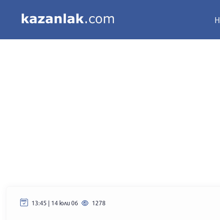
Н
13:45 | 14 юли 06
1278