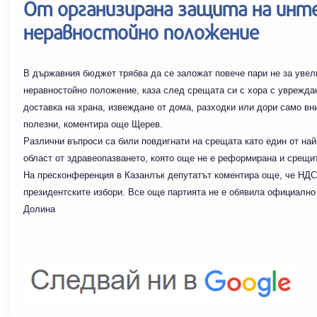
От организирана защита на инте
неравностойно положение
В държавния бюджет трябва да се заложат повече пари не за увели
неравностойно положение, каза след срещата си с хора с уврежда
доставка на храна, извеждане от дома, разходки или дори само вни
полезни, коментира още Щерев.
Различни въпроси са били повдигнати на срещата като един от най
област от здравеопазването, която още не е реформирана и срещи
На пресконференция в Казанлък депутатът коментира още, че НДСВ
президентските избори. Все още партията не е обявила официално
Долина