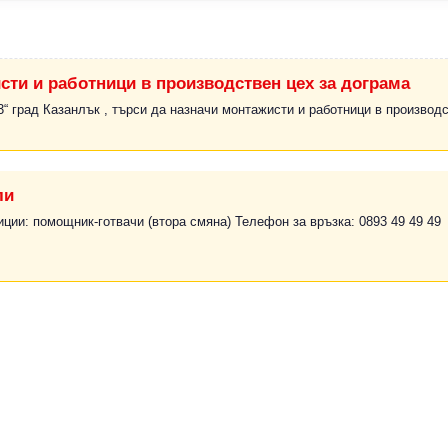
сти и работници в производствен цех за дограма
 град Казанлък , търси да назначи монтажисти и работници в производс
ли
иции: помощник-готвачи (втора смяна) Телефон за връзка: 0893 49 49 49