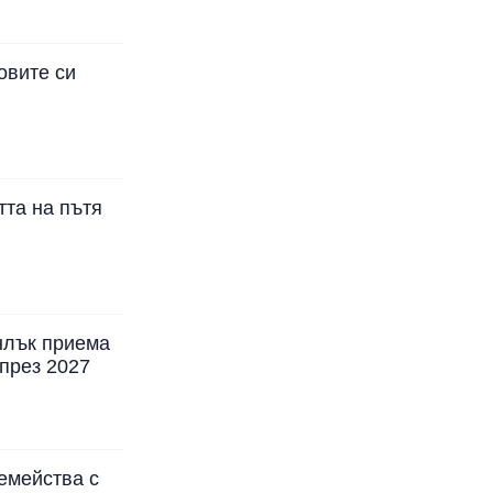
овите си
тта на пътя
нлък приема
през 2027
емейства с