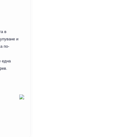
та в
купуване и
а по-
е една
рев.