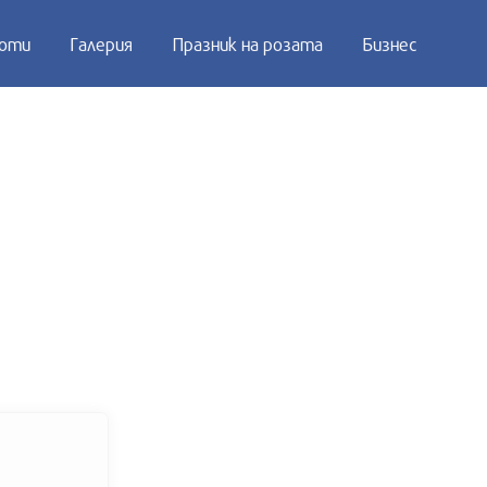
оти
Галерия
Празник на розата
Бизнес