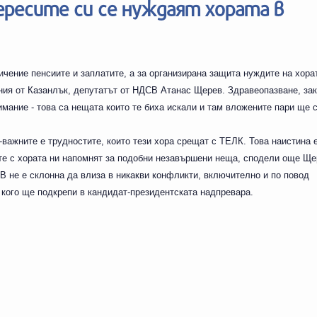
ресите си се нуждаят хората в
чение пенсиите и заплатите, а за организирана защита нуждите на хора
ния от Казанлък, депутатът от НДСВ Атанас Щерев. Здравеопазване, за
мание - това са нещата които те биха искали и там вложените пари ще с
-важните е трудностите, които тези хора срещат с ТЕЛК. Това наистина 
те с хората ни напомнят за подобни незавършени неща, сподели още Ще
 не е склонна да влиза в никакви конфликти, включително и по повод
 кого ще подкрепи в кандидат-президентската надпревара.