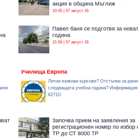
акция в община Мъглиж
10:45 | 07 август 26
Павел баня се подготвя за нова
на
година
15:59 | 07 август 26
Училища Европа
Летни езикови курсове? Отстъпки за ранн
 или
следващата учебна година? Информация: 
62711!
чват
Започва прием на заявления за
регистрационен номер по избор 
ТР до СТ 8000 ТР