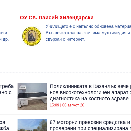
ОУ Св. Паисий Хилендарски
Училището е с напълно обновена материа
ни и
Във всяка класна стая има мултимедия и 
и др.
свързан с интернет.
отреба
Поликлиниката в Казанлък вече 
ано с
нов високотехнологичен апарат 
диагностика на костното здраве
15:09 | 06 август 26
ра
87 моторни превозни средства и
ажба
проверени при специализирана 