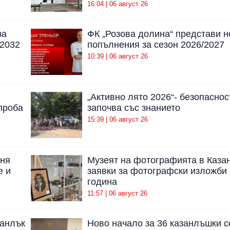
16:04 | 06 август 26
за
ФК „Розова долина“ представи н
 2032
попълнения за сезон 2026/2027
10:39 | 06 август 26
„Активно лято 2026“- безопаснос
проба
започва със знанието
15:39 | 06 август 26
аня
Музеят на фотографията в Каза
е и
заявки за фотографски изложби 
година
11:57 | 06 август 26
занлък
Ново начало за 36 казанлъшки с