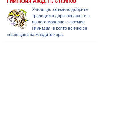
Гимназия Акад. П. Стайнов
Училище, запазило добрите
традиции и доразвиващо ги в
нашето модерно съвремие.
Гимназия, в която всичко се
посвещава на младите хора.