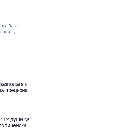
лна база.
лаптоп,
разполага с
за прецизна
 112 души са
полицейска