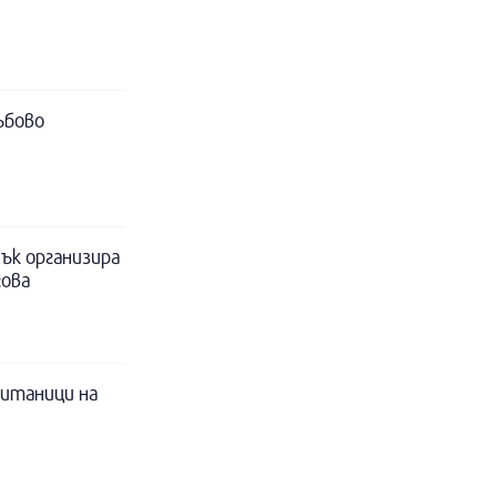
ъбово
ък организира
гова
питаници на