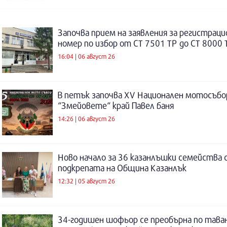
Започва прием на заявления за регистраци
номер по избор от СТ 7501 ТР до СТ 8000 
16:04 | 06 август 26
В петък започва XV Национален мотосъбо
“Змейовете“ край Павел баня
14:26 | 06 август 26
Ново начало за 36 казанлъшки семейства 
подкрепата на Община Казанлък
12:32 | 05 август 26
34-годишен шофьор се преобърна по таван