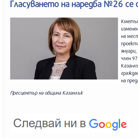
Гласуването на наредба №26 се 
Кметът
измене
на мес
проекта
януари,
член 97
Казанл
граждан
на пре
Пресцентър на община Казанлък