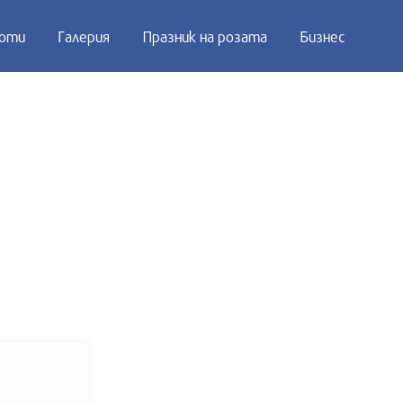
оти
Галерия
Празник на розата
Бизнес