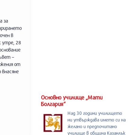
а за
стрирането
ючен в
к утре, 28
 основание
ъвет –
ожения от
о внасяне
Основно училище „Мати
Болгария“
Над 30 години училището
ни утвърждава името си на
желано и предпочитано
училище в община Казанлък