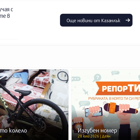
учая с
те в
Още новини от Казанлък
то колело
Изгубен номер
н
28 юли 2026 | Деян