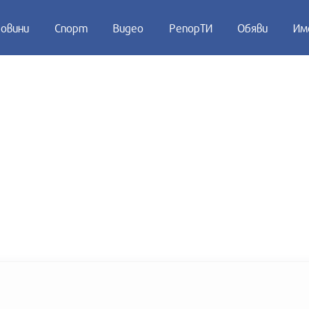
овини
Спорт
Видео
РепорТИ
Обяви
Им