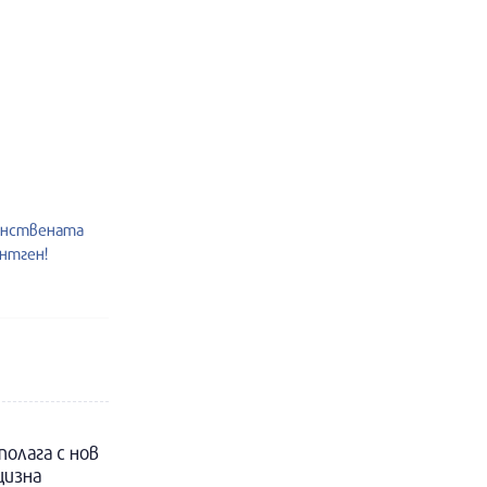
инствената
ентген!
полага с нов
цизна