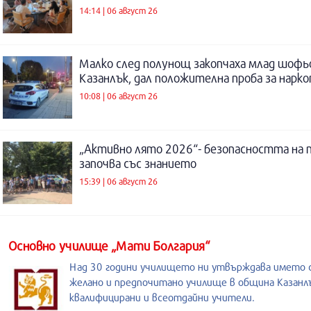
14:14 | 06 август 26
Малко след полунощ закопчаха млад шофь
Казанлък, дал положителна проба за нарк
10:08 | 06 август 26
„Активно лято 2026“- безопасността на 
започва със знанието
15:39 | 06 август 26
Основно училище „Мати Болгария“
Над 30 години училището ни утвърждава името с
желано и предпочитано училище в община Казанл
квалифицирани и всеотдайни учители.