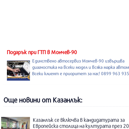
Подарък при ГТП в Мончев-90
Единствено автосервиз Мончев-90 извършва
диагностика на всеки модел и всяка марка автом
Всеки клиент е приоритет за нас! 0899 963 93
Още новини от Казанлък:
Казанлък се включва в кандидатурата за
Европейска столица на културата през 20