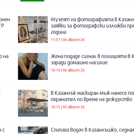
онен
Музеят на фотографията в Казанл
ТР
заявки за фотографски изложби пр
година
11:57 | 06 август 26
р на
Жена подаде сигнал в полицията в 
заради домашно насилие
10:14 | 06 август 26
с
В Казанлък маскиран мъж нанесе по
охранител по време на дежурство
10:15 | 05 август 26
 с
Спипаха водач в Казанлъшко, седнал