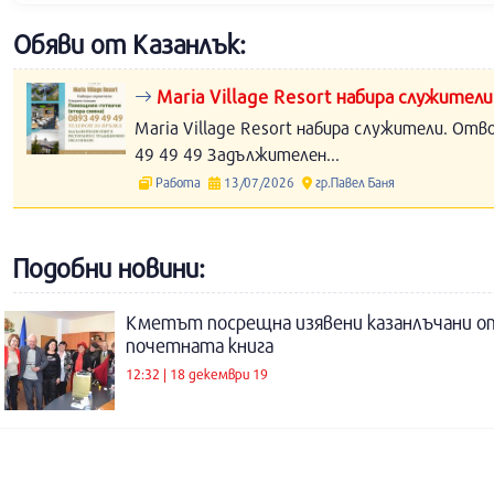
Обяви от Казанлък:
Maria Village Resort набира служители
Maria Village Resort набира служители. Отв
49 49 49 Задължителен...
Работа
13/07/2026
гр.Павел Баня
Подобни новини:
Кметът посрещна изявени казанлъчани о
почетната книга
12:32 | 18 декември 19