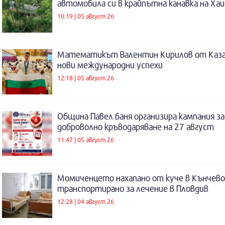
автомобила си в крайпътна канавка на Ха
10:19 | 05 август 26
Математикът Валентин Кирилов от Каза
нови международни успехи
12:18 | 05 август 26
Община Павел баня организира кампания за
доброволно кръводаряване на 27 август
11:47 | 05 август 26
Момиченцето нахапано от куче в Кънчево
транспортирано за лечение в Пловдив
12:28 | 04 август 26