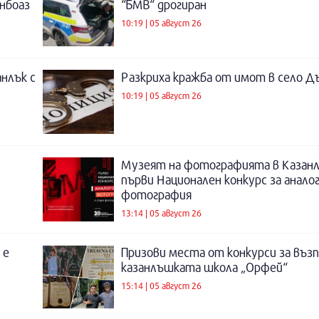
инбоаз
“БМВ“ дрогиран
10:19 | 05 август 26
нлък с
Разкриха кражба от имот в село Д
10:19 | 05 август 26
Музеят на фотографията в Казанл
първи Национален конкурс за анало
фотография
13:14 | 05 август 26
 е
Призови места от конкурси за въз
казанлъшката школа „Орфей“
15:14 | 05 август 26