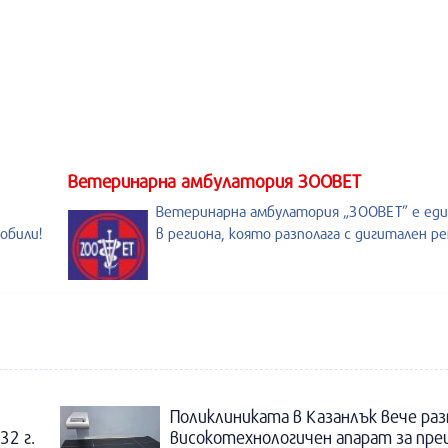
Ветеринарна амбулатория ЗООВЕТ
Ветеринарна амбулатория „ЗООВЕТ” е ед
обили!
в региона, която разполага с дигитален р
5
Поликлиниката в Казанлък вече раз
32 г.
високотехнологичен апарат за пре