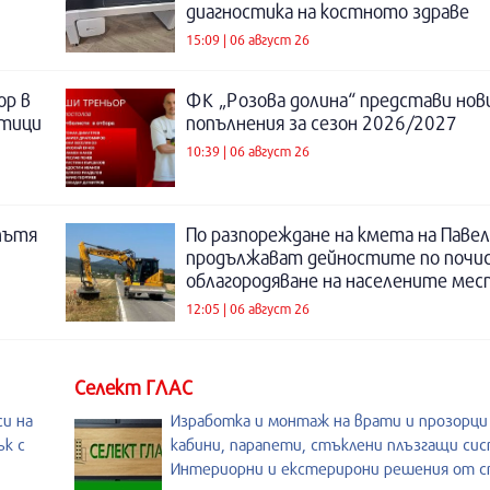
диагностика на костното здраве
15:09 | 06 август 26
ор в
ФК „Розова долина“ представи нов
отици
попълнения за сезон 2026/2027
10:39 | 06 август 26
пътя
По разпореждане на кмета на Павел
продължават дейностите по почи
облагородяване на населените мес
12:05 | 06 август 26
Селект ГЛАС
и на
Изработка и монтаж на врати и прозорц
ък с
кабини, парапети, стъклени плъзгащи си
Интериорни и екстерирони решения от с