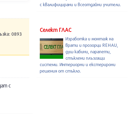
с квалифицирани и всеотдайни учители.
Селект ГЛАС
ъзка: 0893
Изработка и монтаж на
врати и прозорци REHAU,
душ кабини, парапети,
стъклени плъзгащи
системи. Интериорни и екстерирони
решения от стъкло.
дат с