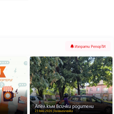
Изпрати
РепорТИ
Апел към всички родители
23 юли 2026 | казанлъчанка