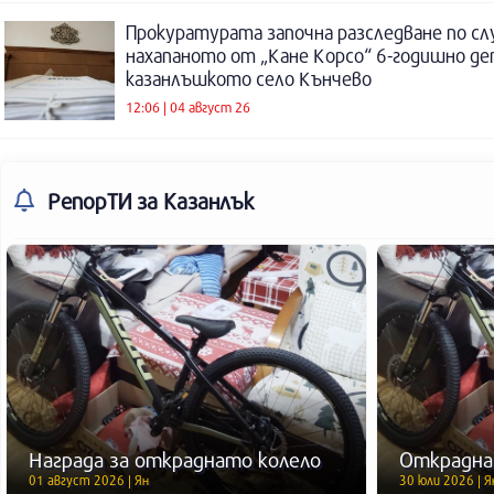
Прокуратурата започна разследване по сл
нахапаното от „Кане Корсо“ 6-годишно де
казанлъшкото село Кънчево
12:06 | 04 август 26
РепорТИ
за Казанлък
Награда за откраднато колело
Открадна
01 август 2026 | Ян
30 юли 2026 | Я