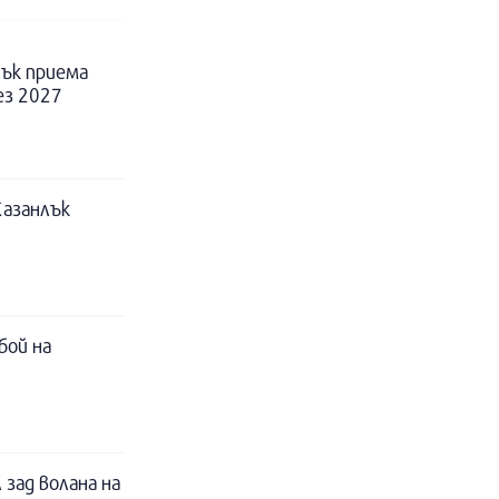
ък приема
ез 2027
Казанлък
бой на
 зад волана на