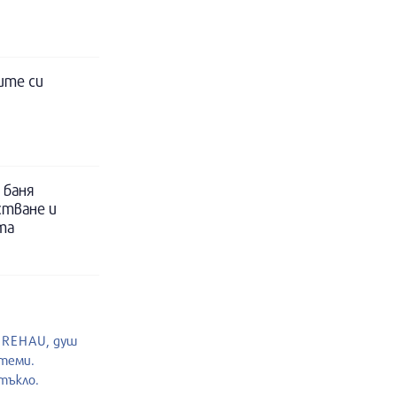
ите си
 баня
стване и
та
и REHAU, душ
стеми.
тъкло.