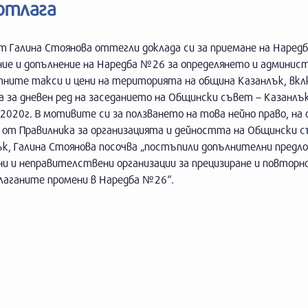
отлага
 Галина Стоянова оттегли доклада си за приемане на Наредб
ние и допълнение на Наредба №26 за определянето и админи
тните такси и цени на територията на община Казанлък, вкл
 за дневен ред на заседанието на Общински съвет – Казанлъ
 2020г. В мотивите си за ползването на това нейно право, на
 от Правилника за организацията и дейността на Общински с
ък, Галина Стоянова посочва „постъпили допълнителни предл
и и неправителствени организации за прецизиране и повторн
длаганите промени в Наредба №26“.