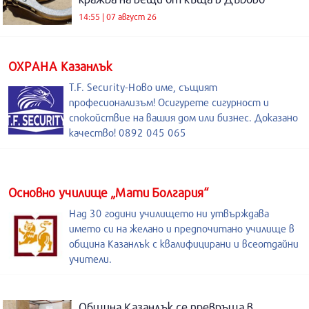
14:55 | 07 август 26
ОХРАНА Казанлък
T.F. Security-Ново име, същият
професионализъм! Осигурете сигурност и
спокойствие на вашия дом или бизнес. Доказано
качество! 0892 045 065
Основно училище „Мати Болгария“
Над 30 години училището ни утвърждава
името си на желано и предпочитано училище в
община Казанлък с квалифицирани и всеотдайни
учители.
Община Казанлък се превръща в