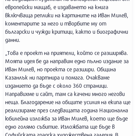
европейски мащаб, е издаването на книга
включваща реплики на картините на Иван Милев,
коментарите за него и творбите му от
български и чужди критици, както и биографични
данни.
„Това е проект на приятели, който се разширява.
Моята идея бе да направим едно пълно издание за
Иван Милев, но проекта се разшири. Община
Казанлък ни партнира и помага. Очакваме
изданието да бъде с около 360 страници.
Направихме и сайт, там са качени много негови
неща. Благодарение на общите усилия на екипа ще
реализираме през следващата година Национална
юбилейна изложба за Иван Милев, което ще бъде
едно голямо събитие. Изложбата ще бъде в
Софийската градска художествена галерия. В