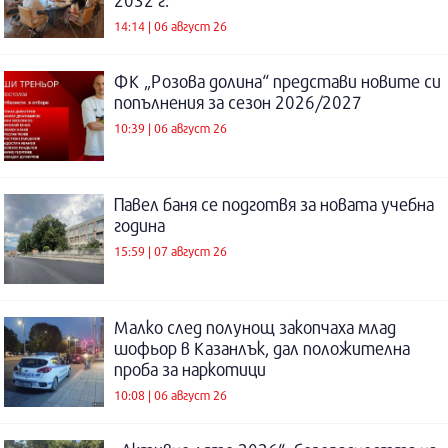
2032 г.
14:14 | 06 август 26
ФК „Розова долина“ представи новите си
попълнения за сезон 2026/2027
10:39 | 06 август 26
Павел баня се подготвя за новата учебна
година
15:59 | 07 август 26
Малко след полунощ закопчаха млад
шофьор в Казанлък, дал положителна
проба за наркотици
10:08 | 06 август 26