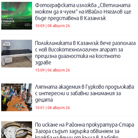
Фотографската изложба „Светлината
можем да я чуем“ на Ивайло Нягалов ще
бъде представена в Казанлък
10:09 | 08 август 26
Поликлиниката в Казанлък вече разполага
с нов високотехнологичен апарат за
прецизна диагностика на костното
здраве
15:09 | 06 август 26
Лятната академия в Гурково продължава
с интересни и забавни занимания за
децата
10:01 | 08 август 26
По искане на Районна прокуратура-Стара
Загора съдът задържа обвиняем за
кражба на вещи от къща в Дъбово