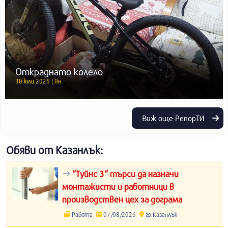
Откраднато колело
30 юли 2026 | Ян
Виж още РепорТИ
Обяви от Казанлък:
“Туйнс 3“ търси да назначи
монтажисти и работници в
производствен цех за дограма
Работа
07/08/2026
гр.Казанлък