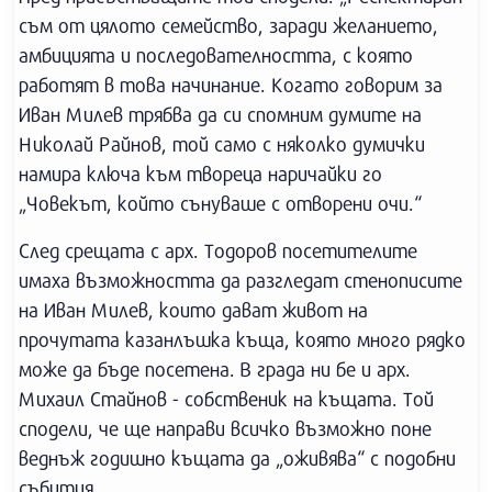
съм от цялото семейство, заради желанието,
амбицията и последователността, с която
работят в това начинание. Когато говорим за
Иван Милев трябва да си спомним думите на
Николай Райнов, той само с няколко думички
намира ключа към твореца наричайки го
„Човекът, който сънуваше с отворени очи.“
След срещата с арх. Тодоров посетителите
имаха възможността да разгледат стенописите
на Иван Милев, които дават живот на
прочутата казанлъшка къща, която много рядко
може да бъде посетена. В града ни бе и арх.
Михаил Стайнов - собственик на къщата. Той
сподели, че ще направи всичко възможно поне
веднъж годишно къщата да „оживява“ с подобни
събития.