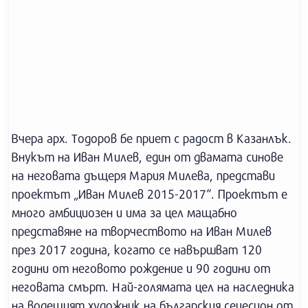
Вчера арх. Тодоров бе приет с радост в Казанлък.
Внукът на Иван Милев, един от двамата синове
на неговата дъщеря Мария Милева, представи
проектът „Иван Милев 2015-2017“. Проектът е
много амбициозен и има за цел мащабно
представяне на творчеството на Иван Милев
през 2017 година, когато се навършват 120
години от неговото рождение и 90 години от
неговата смърт. Най-голямата цел на наследника
на водещият художник на българския сецесион от