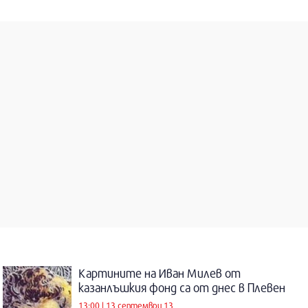
Картините на Иван Милев от
казанлъшкия фонд са от днес в Плевен
13:00 | 13 септември 13