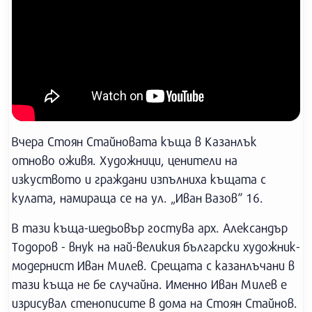
Вчера Стоян Стайновата къща в Казанлък
отново оживя. Художници, ценители на
изкуството и граждани изпълниха къщата с
кулата, намираща се на ул. „Иван Вазов“ 16.
В тази къща-шедьовър гостува арх. Александър
Тодоров - внук на най-великия български художник-
модернист Иван Милев. Срещата с казанлъчани в
тази къща не бе случайна. Именно Иван Милев е
изрисувал стенописите в дома на Стоян Стайнов.