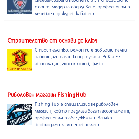
с опит, модерно оборудване, професионално
лечение и дежурен кабинет.
Строителство от основи до ключ
Строителство, ремонти и довършителни
работи, метални консртукции. ВиК и Ел.
инсталации, гипсокартон, фаянс..
Риболовен магазин FishingHub
FishingHub е специализиран риболовен
магазин, който предлага богат асортимент,
професионално обслужване и всичко
необходимо за успешен излет