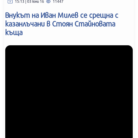
15:13 | 03 юни 16
11447
Внукът на Иван Милев се срещна с
казанлъчани в Стоян Стайновата
къща