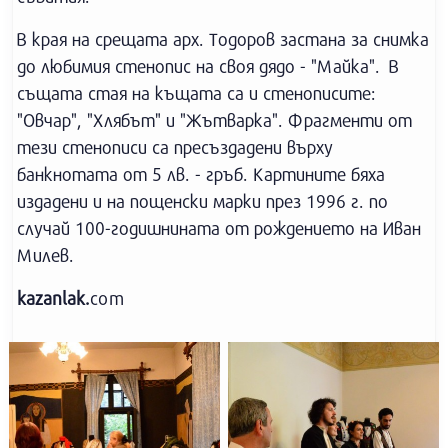
В края на срещата арх. Тодоров застана за снимка
до любимия стенопис на своя дядо - "Майка". В
същата стая на къщата са и стенописите:
"Овчар", "Хлябът" и "Жътварка". Фрагменти от
тези стенописи са пресъздадени върху
банкнотата от 5 лв. - гръб. Картините бяха
издадени и на пощенски марки през 1996 г. по
случай 100-годишнината от рождението на Иван
Милев.
kazanlak.
com