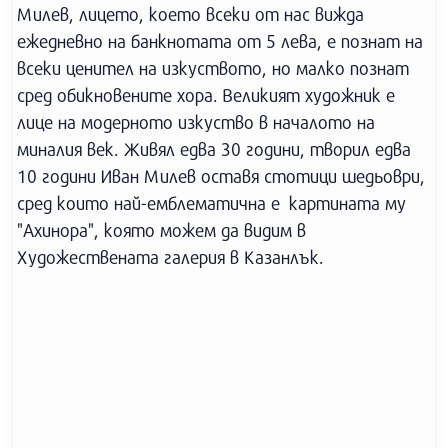
Милев, лицето, което всеки от нас вижда
ежедневно на банкнотата от 5 лева, е познат на
всеки ценител на изкуството, но малко познат
сред обикновените хора. Великият художник е
лице на модерното изкуство в началото на
миналия век. Живял едва 30 години, творил едва
10 години Иван Милев оставя стотици шедьоври,
сред които най-емблематична е картината му
"Ахинора", която можем да видим в
Художествената галерия в Казанлък.