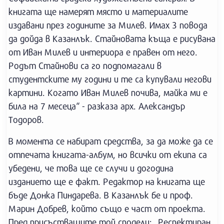
книгата ще намерят място и материалите
издавани през годините за Милев. Имах 3 повода
да дойда в Казанлък. Стайновата къща е рисувана
от Иван Милев и интериора е правен от него.
Родът Стайнови са го подпомагали в
студентските му години и те са купували негови
картини. Когато Иван Милев почива, майка ми е
била на 7 месеца“ - разказа арх. Александър
Тодоров.
В момента се набират средства, за да може да се
отпечата книгата-албум, но всички от екипа са
убедени, че това ще се случи и догодина
изданието ще е факт. Редактор на книгата ще
бъде Донка Пиндарева. В Казанлък бе и проф.
Марин Добрев, който също е част от проекта.
Пред присъстващите той сподели: „Респектиран