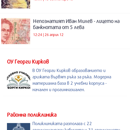
Непознатият Иван Милев - лицето на
банкнотата от 5 лева
12:24 | 26 април 12
ОУ Георги Кирков
В ОУ Георги Кирков образованието и
грижата вървят ръка за ръка. Модерна
материална база в 2 учебни корпуса -
начален и прогимназиален.
Районна поликлиника
Поликлиниката разполага с 22
специализирани кабинета и 31 специалисти