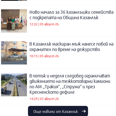
Ново начало за 36 казанлъшки семейства
с подкрепата на Община Казанлък
12:32 | 05 август 26
В Казанлък маскиран мъж нанесе побой на
охранител по време на дежурство
10:15 | 05 август 26
В петък и неделя следобед ограничават
движението на тежкотоварни камиони
по АМ „Тракия“, „Струма“ и през
Кресненското дефиле
14:29 | 07 август 26
Още новини от Казанлък