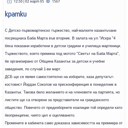
12:50 | 02 март 05
1567
кратки
С Детско първомартенско тържество, най-малките казанлъчани
посрещнаха Баба Марта във вторник. В залата на ул."Искра "4
бяха показани изработени в детски градини и училища мартеници.
Тържеството, което премина под мотото "Светът на Баба Марта",
бе организирано от Община Казанлък за детски и учебни
заведения, по случай 1-ви март.
ДСБ ще се явявя самостоятелно на изборите, каза депутатът-
костовист Йордан Соколов на пресконференция в понеделник в
Казанлък. Такова било желанието и на членовете на партията, но
листите ще са отворени за представители на гражданското
общество. Повечето от предизборните коалиции той определи като
безпринципни, чиято цел е оцеляването.
Промените в кабинета само доказаха зависимостта на премиера от