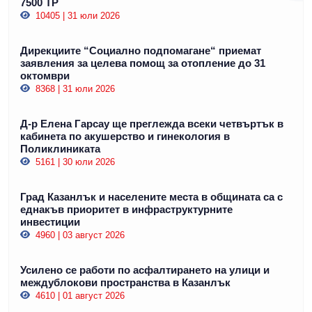
7500 ТР
10405 | 31 юли 2026
Дирекциите “Социално подпомагане“ приемат
заявления за целева помощ за отопление до 31
октомври
8368 | 31 юли 2026
Д-р Елена Гарсау ще преглежда всеки четвъртък в
кабинета по акушерство и гинекология в
Поликлиниката
5161 | 30 юли 2026
Град Казанлък и населените места в общината са с
еднакъв приоритет в инфраструктурните
инвестиции
4960 | 03 август 2026
Усилено се работи по асфалтирането на улици и
междублокови пространства в Казанлък
4610 | 01 август 2026