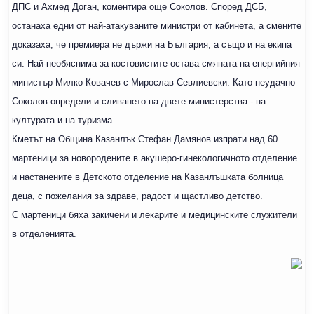
ДПС и Ахмед Доган, коментира още Соколов. Според ДСБ,
останаха едни от най-атакуваните министри от кабинета, а смените
доказаха, че премиера не държи на България, а също и на екипа
си. Най-необяснима за костовистите остава смяната на енергийния
министър Милко Ковачев с Мирослав Севлиевски. Като неудачно
Соколов определи и сливането на двете министерства - на
културата и на туризма.
Кметът на Община Казанлък Стефан Дамянов изпрати над 60
мартеници за новородените в акушеро-гинекологичното отделение
и настанените в Детското отделение на Казанлъшката болница
деца, с пожелания за здраве, радост и щастливо детство.
С мартеници бяха закичени и лекарите и медицинските служители
в отделенията.