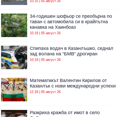
10:15 | 05 август 26
34-годишен шофьор се преобърна по
таван с автомобила си в крайпътна
канавка на Хаинбоаз
10:19 | 05 август 26
Спипаха водач в Казанлъшко, седнал
зад волана на “БМВ“ дрогиран
10:19 | 05 август 26
Математикът Валентин Кирилов от
Казанлък с нови международни успехи
12:18 | 05 август 26
Разкриха кражба от имот в село