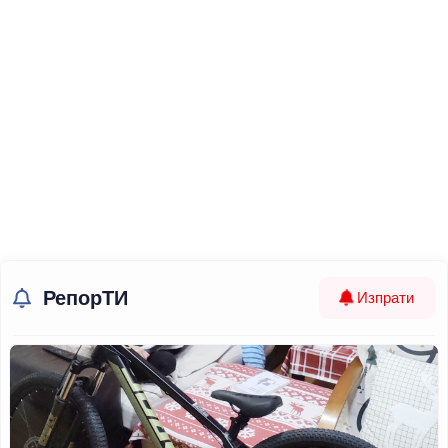
РепорТИ
Изпрати