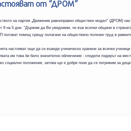
настояват от “ДРОМ”
ството на партия „Движение равноправен обществен модел" (ДРОМ) нас
 9 на 5 дни. "Държим да Ви уведомим, че във всички общини в страната
П ползват помощ срещу полагане на обществено полезен труд в рамките
ията настояват още да се въведе ученическо хранене за всички ученици
твата им това би било значително облекчение - сподели лидерът на мес
ко социално положение, затова ще е добре поне да се погрижим за децат