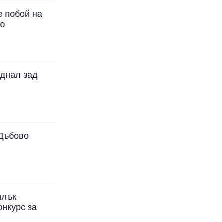
е побой на
во
еднал зад
 Дъбово
нлък
нкурс за