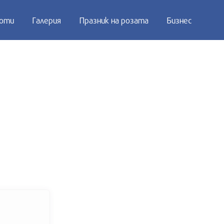
оти
Галерия
Празник на розата
Бизнес