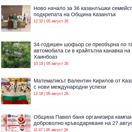
Ново начало за 36 казанлъшки семейст
подкрепата на Община Казанлък
12:32 | 05 август 26
34-годишен шофьор се преобърна по т
автомобила си в крайпътна канавка на
Хаинбоаз
10:19 | 05 август 26
Математикът Валентин Кирилов от Каз
с нови международни успехи
12:18 | 05 август 26
Община Павел баня организира кампан
доброволно кръводаряване на 27 авгу
11:47 | 05 август 26