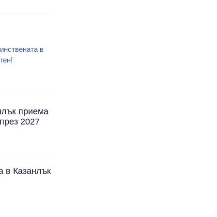
инствената в
ген!
нлък приема
през 2027
а в Казанлък