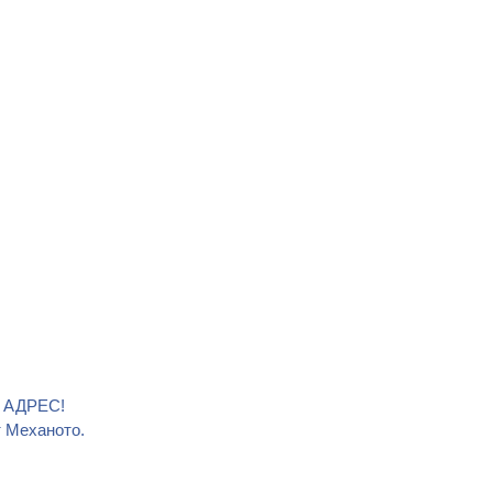
В АДРЕС!
т Механото.