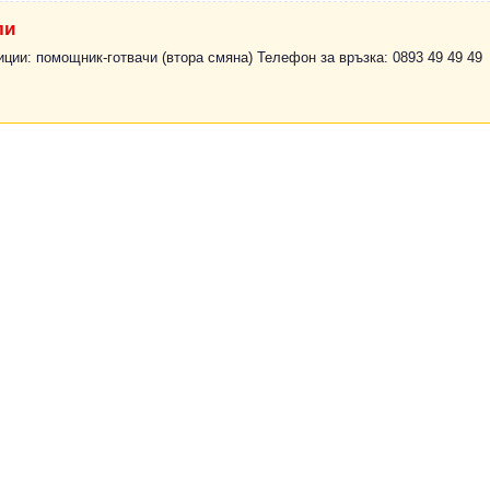
ли
иции: помощник-готвачи (втора смяна) Телефон за връзка: 0893 49 49 49