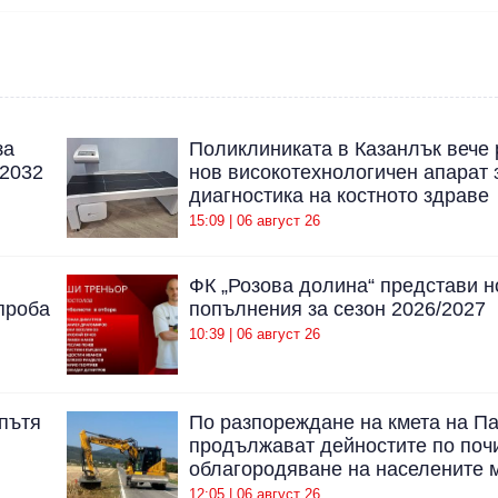
за
Поликлиниката в Казанлък вече 
 2032
нов високотехнологичен апарат 
диагностика на костното здраве
15:09 | 06 август 26
ФК „Розова долина“ представи н
проба
попълнения за сезон 2026/2027
10:39 | 06 август 26
 пътя
По разпореждане на кмета на П
продължават дейностите по поч
облагородяване на населените 
12:05 | 06 август 26