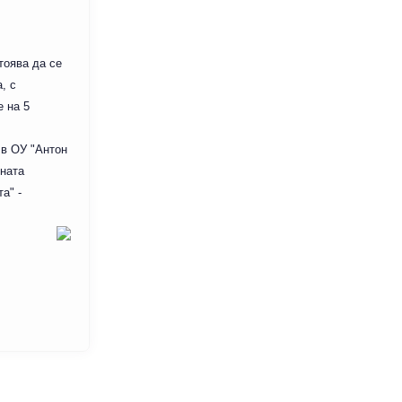
тоява да се
, с
 на 5
 в ОУ "Антон
тната
а" -