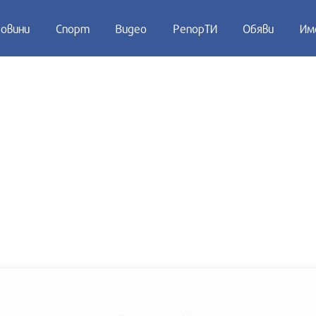
овини
Спорт
Видео
РепорТИ
Обяви
Им