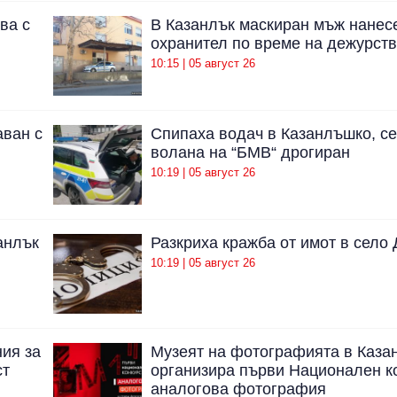
ва с
В Казанлък маскиран мъж нанес
охранител по време на дежурст
10:15 | 05 август 26
аван с
Спипаха водач в Казанлъшко, с
волана на “БМВ“ дрогиран
10:19 | 05 август 26
анлък
Разкриха кражба от имот в село
10:19 | 05 август 26
ия за
Музеят на фотографията в Каза
ст
организира първи Национален ко
аналогова фотография