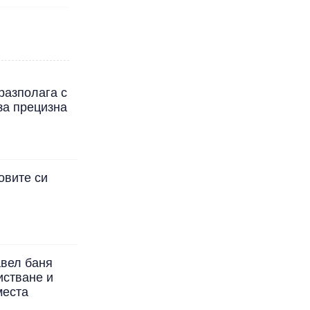
разполага с
за прецизна
овите си
авел баня
истване и
места