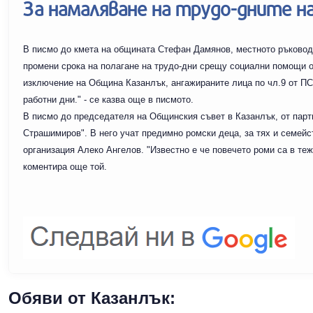
За намаляване на трудо-дните 
В писмо до кмета на общината Стефан Дамянов, местното ръковод
промени срока на полагане на трудо-дни срещу социални помощи от
изключение на Община Казанлък, ангажираните лица по чл.9 от ПС
работни дни." - се казва още в писмото.
В писмо до председателя на Общинския съвет в Казанлък, от парт
Страшимиров". В него учат предимно ромски деца, за тях и семейс
организация Алеко Ангелов. "Известно е че повечето роми са в теж
коментира още той.
Обяви от Казанлък: