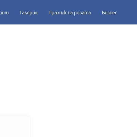
оти
Галерия
Празник на розата
Бизнес