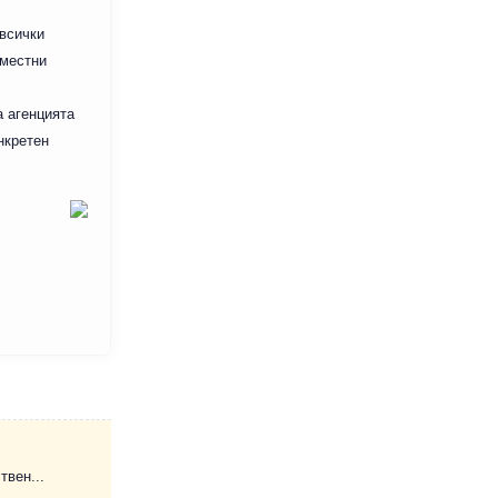
 всички
 местни
а агенцията
нкретен
твен...