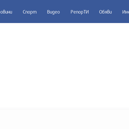
овини
Спорт
Видео
РепорТИ
Обяви
Им