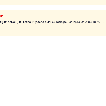
ли
иции: помощник-готвачи (втора смяна) Телефон за връзка: 0893 49 49 49