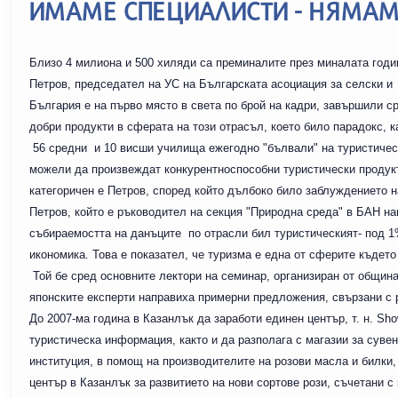
ИМАМЕ СПЕЦИАЛИСТИ - НЯМАМ
Близо 4 милиона и 500 хиляди са преминалите през миналата годин
Петров, председател на УС на Българската асоциация за селски 
България е на първо място в света по брой на кадри, завършили с
добри продукти в сферата на този отрасъл, което било парадокс, к
56 средни и 10 висши училища ежегодно "бълвали" на туристическ
можели да произвеждат конкурентноспособни туристически продукти
категоричен е Петров, според който дълбоко било заблуждението н
Петров, който е ръководител на секция "Природна среда" в БАН на
събираемостта на данъците по отрасли бил туристическият- под 
икономика. Това е показател, че туризма е една от сферите къдет
Той бе сред основните лектори на семинар, организиран от общин
японските експерти направиха примерни предложения, свързани с 
До 2007-ма година в Казанлък да заработи единен център, т. н. S
туристическа информация, както и да разполага с магазии за сув
институция, в помощ на производителите на розови масла и билки,
център в Казанлък за развитието на нови сортове рози, съчетани с