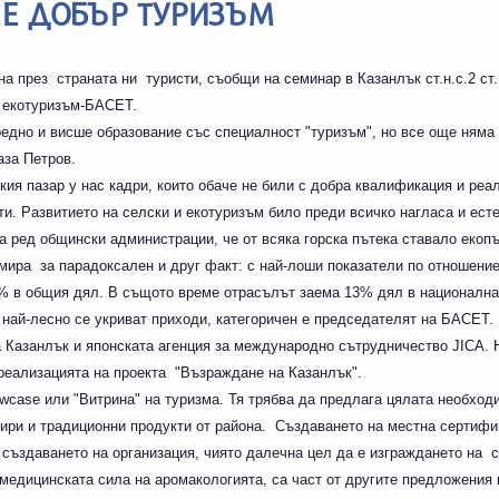
Е ДОБЪР ТУРИЗЪМ
а през страната ни туристи, съобщи на семинар в Казанлък ст.н.с.2 ст.
и екотуризъм-БАСЕТ.
редно и висше образование със специалност "туризъм", но все още няма
аза Петров.
ия пазар у нас кадри, които обаче не били с добра квалификация и реа
. Развитието на селски и екотуризъм било преди всичко нагласа и есте
а ред общински администрации, че от всяка горска пътека ставало екопъ
мира за парадоксален и друг факт: с най-лоши показатели по отношение
1% в общия дял. В същото време отрасълът заема 13% дял в национална
о най-лесно се укриват приходи, категоричен е председателят на БАСЕТ.
а Казанлък и японската агенция за международно сътрудничество JICA. 
реализацията на проекта "Възраждане на Казанлък".
howcase или "Витрина" на туризма. Тя трябва да предлага цялата необхо
енири и традиционни продукти от района. Създаването на местна сертиф
 създаването на организация, чиято далечна цел да е изграждането на 
 медицинската сила на аромакологията, са част от другите предложения 