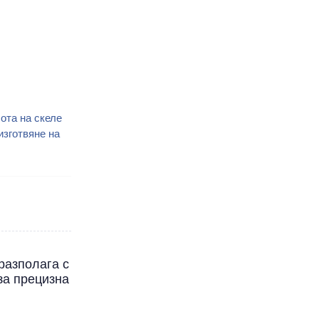
ота на скеле
изготвяне на
разполага с
за прецизна