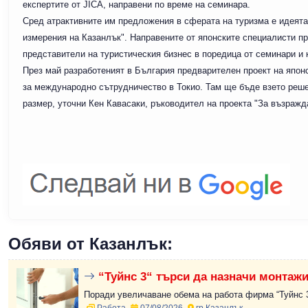
експертите от JICA, направени по време на семинара.
Сред атрактивните им предложения в сферата на туризма е идеята
измерения на Казанлък". Направените от японските специалисти п
представители на туристическия бизнес в поредица от семинари и 
През май разработеният в България предварителен проект на япон
за международно сътрудничество в Токио. Там ще бъде взето реше
размер, уточни Кен Кавасаки, ръководител на проекта "За възражд
Обяви от Казанлък:
“Туйнс 3“ търси да назначи монтажи
Поради увеличаване обема на работа фирма “Туйнс 3“