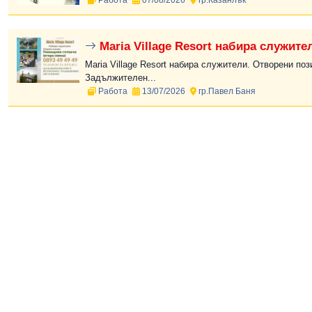
Работа
07/08/2026
гр.Казанлък
Maria Village Resort набира служите
Maria Village Resort набира служители. Отворени поз
Задължителен...
Работа
13/07/2026
гр.Павел Баня