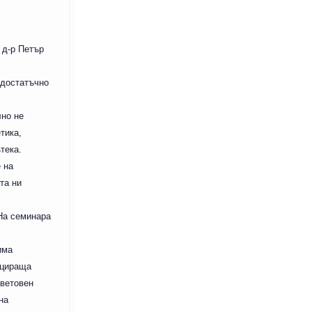
 д-р Петър
 достатъчно
лно не
тика,
тека.
 на
та ни
На семинара
дима
ицираща
световен
на