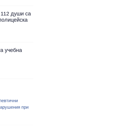
 112 души са
полицейска
та учебна
певтични
нарушения при