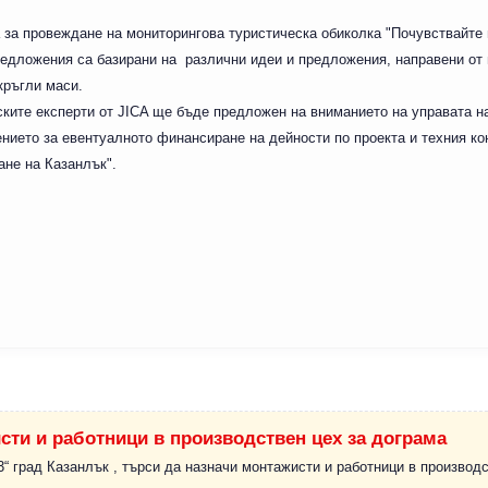
 за провеждане на мониторингова туристическа обиколка "Почувствайте
редложения са базирани на различни идеи и предложения, направени от
кръгли маси.
ските експерти от JICA ще бъде предложен на вниманието на управата н
нието за евентуалното финансиране на дейности по проекта и техния ко
ане на Казанлък".
сти и работници в производствен цех за дограма
 град Казанлък , търси да назначи монтажисти и работници в производс