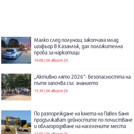
Малко след полунощ закопчаха млад
шофьор в Казанлък, дал положителна
проба за наркотици
10:08 | 06 август 26
„Активно лято 2026“- безопасността на
пътя започва със знанието
15:39 | 06 август 26
По разпореждане на кмета на Павел баня
продължават дейностите по почистване
и облагородяване на населените места
12:05 | 06 август 26