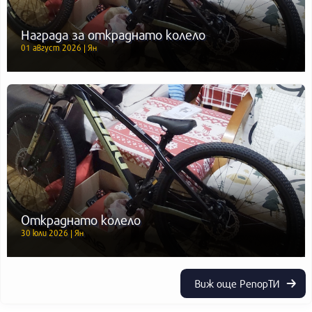
Награда за откраднато колело
01 август 2026 | Ян
Откраднато колело
30 юли 2026 | Ян
Виж още РепорТИ