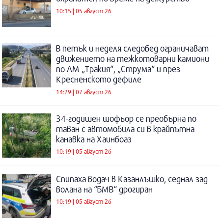
10:15 | 05 август 26
В петък и неделя следобед ограничават
движението на тежкотоварни камиони
по АМ „Тракия“, „Струма“ и през
Кресненското дефиле
14:29 | 07 август 26
34-годишен шофьор се преобърна по
таван с автомобила си в крайпътна
канавка на Хаинбоаз
10:19 | 05 август 26
Спипаха водач в Казанлъшко, седнал зад
волана на “БМВ“ дрогиран
10:19 | 05 август 26