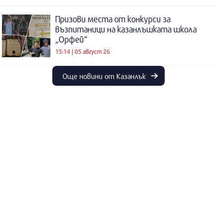
Призови места от конкурси за
възпитаници на казанлъшката школа
„Орфей“
15:14 | 05 август 26
Още новини от Казанлък