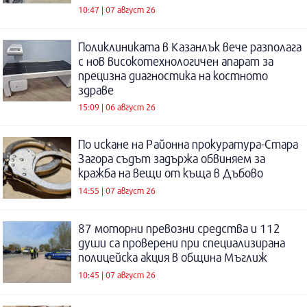
10:47 | 07 август 26
Поликлиниката в Казанлък вече разполага
с нов високотехнологичен апарат за
прецизна диагностика на костното
здраве
15:09 | 06 август 26
По искане на Районна прокуратура-Стара
Загора съдът задържа обвиняем за
кражба на вещи от къща в Дъбово
14:55 | 07 август 26
87 моторни превозни средства и 112
души са проверени при специализирана
полицейска акция в община Мъглиж
10:45 | 07 август 26