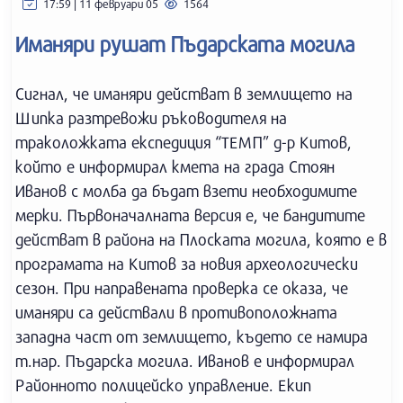
17:59 | 11 февруари 05
1564
Иманяри рушат Пъдарската могила
Сигнал, че иманяри действат в землището на
Шипка разтревожи ръководителя на
траколожката експедиция “ТЕМП” д-р Китов,
който е информирал кмета на града Стоян
Иванов с молба да бъдат взети необходимите
мерки. Първоначалната версия е, че бандитите
действат в района на Плоската могила, която е в
програмата на Китов за новия археологически
сезон. При направената проверка се оказа, че
иманяри са действали в противоположната
западна част от землището, където се намира
т.нар. Пъдарска могила. Иванов е информирал
Районното полицейско управление. Екип