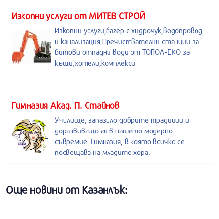
Изкопни услуги от МИТЕВ СТРОЙ
Изкопни услуги,багер с хидрочук,водопровод
и канализация,Пречиствателни станции за
битови отпадни води от ТОПОЛ-ЕКО за
къщи,хотели,комплекси
Гимназия Акад. П. Стайнов
Училище, запазило добрите традиции и
доразвиващо ги в нашето модерно
съвремие. Гимназия, в която всичко се
посвещава на младите хора.
Още новини от Казанлък: