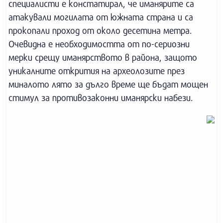
специалисти е констатирал, че иманярите са
атакували могилата от южната страна и са
прокопали проход от около десетина метра.
Очевидна е необходимостта от по-сериозни
мерки срещу иманярството в района, защото
уникалните открития на археолозите през
миналото лято за дълго време ще бъдат мощен
стимул за противозаконни иманярски набези.