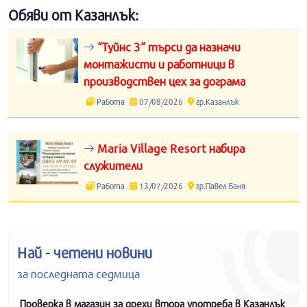
Обяви от Казанлък:
“Туйнс 3“ търси да назначи
монтажисти и работници в
производствен цех за дограма
Работа
07/08/2026
гр.Казанлък
Maria Village Resort набира
служители
Работа
13/07/2026
гр.Павел Баня
Най - четени новини
за последната седмица
Проверка в магазин за дрехи втора употреба в Казанлък