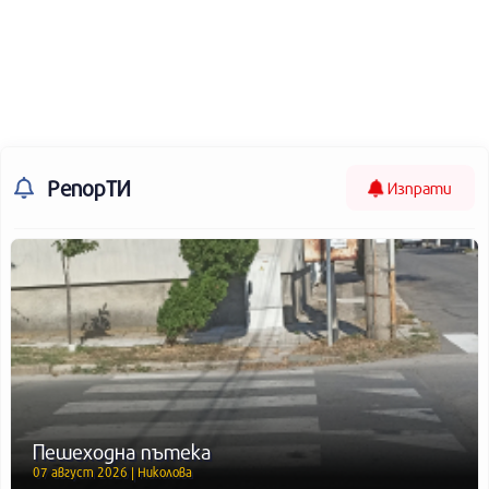
РепорТИ
Изпрати
Пешеходна пътека
07 август 2026 | Николова