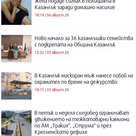
Жена подаде сигнал в полицията в
Казанлък заради домашно насилие
10:14 | 06 август 26
Ново начало за 36 казанлъшки семейства
с подкрепата на Община Казанлък
12:32 | 05 август 26
В Казанлък маскиран мъж нанесе побой на
охранител по време на дежурство
10:15 | 05 август 26
В петък и неделя следобед ограничават
движението на тежкотоварни камиони
по АМ „Тракия“, „Струма“ и през
Кресненското дефиле