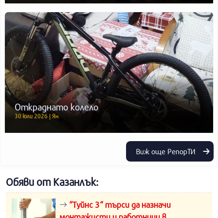
Откраднато колело
30 юли 2026 | Ян
Виж още РепорТИ
Обяви от Казанлък:
“Туйнс 3“ търси да назначи
монтажисти и работници в