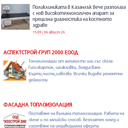
Поликлиниката в Казанлък вече разполага
с нов високотехнологичен апарат за
прецизна диагностика на костното
здраве
15:09 | 06 август 26
АСПЕКТСТРОЙ-ГРУП 2000 ЕООД
Топлоизолации от алпинисти или със скеле.
Гипсокартон, шпакловки, боядисване.
Кърти,чисти,извозва. Всички видове ремонтни
дейности
ФАСАДНА ТОПЛОИЗОЛАЦИЯ
Поставяне на външна топлоизолация. Работа на
скеле и по алпийски способ. Безплатен оглед и
изготвяне на индивидуална оферта.