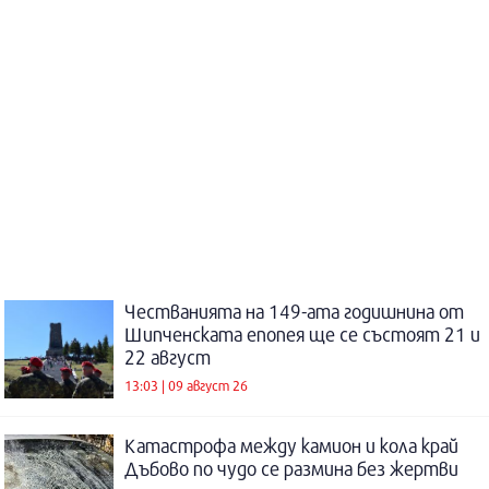
Честванията на 149-ата годишнина от
Шипченската епопея ще се състоят 21 и
22 август
13:03 | 09 август 26
Катастрофа между камион и кола край
Дъбово по чудо се размина без жертви