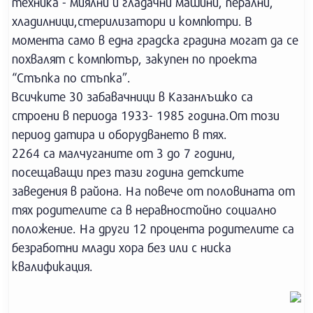
техника - миялни и гладачни машини, перални,
хладилници,стерилизатори и компютри. В
момента само в една градска градина могат да се
похвалят с компютър, закупен по проекта
“Стъпка по стъпка”.
Всичките 30 забавачници в Казанлъшко са
строени в периода 1933- 1985 година.От този
период датира и оборудването в тях.
2264 са малчуганите от 3 до 7 години,
посещаващи през тази година детските
заведения в района. На повече от половината от
тях родителите са в неравностойно социално
положение. На други 12 процента родителите са
безработни млади хора без или с ниска
квалификация.