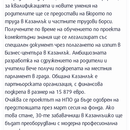
за квалификацията и новите умения на
родителите ще се предостави на Бюрото по
труда в Казанлък и частните трудови борси.
Получените по време на обучението по проекта
компютърни знания ще се легализират със
специален документ чрез полагането на изпит в
Бизнес-центъра в Казанлък. Амбициозната
разработка на сдружението на родители и
учители вече получи подкрепата на местния
парламент в града. Община Казанлък е
партньорската организация, с финансова
подкрепа в размер на 15 879 евро.
Очаква се проектът на НПО да бъде одобрен на
предстоящата през март сесия на фонда. Ако
това стане, 30-те забавачници в Казанлъшко ще
бъдат преоборудвани с модерна професионална