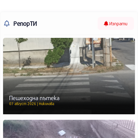
РепорТИ
Изпрати
Пешеходна пътека
07 август 2026 | Николова