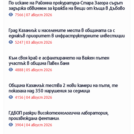
По искане на Районна прокуратура-Стара Загора съдът
задържа обвиняем за кражба на вещи от къща в Дъбово
7566 | 07 август 2026
Град Казанлък и населените места в общината са с
еднакъв приоритет в инфраструктурните инвестиции
5247 | 03 август 2026
Към своя край е асфалтирането на важен пътен
участък в община Павел баня
4888 | 05 август 2026
Община Казанлък тества 2 нови камери на пътя, те
показаха над 350 нарушения за седмица
4156 | 04 август 2026
ГДБОП разкри високотехнологична лаборатория,
произвеждала фентанил
3904 | 04 август 2026