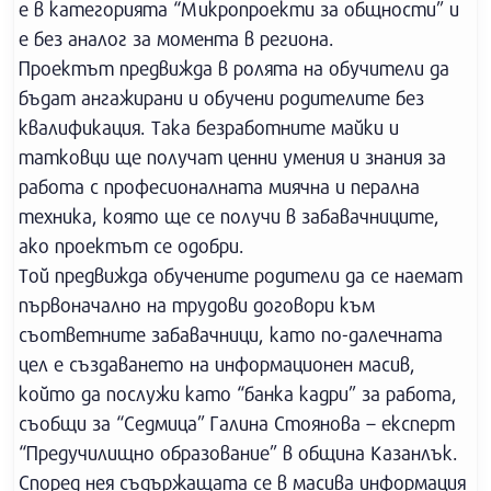
е в категорията “Микропроекти за общности” и
е без аналог за момента в региона.
Проектът предвижда в ролята на обучители да
бъдат ангажирани и обучени родителите без
квалификация. Така безработните майки и
татковци ще получат ценни умения и знания за
работа с професионалната миячна и перална
техника, която ще се получи в забавачниците,
ако проектът се одобри.
Той предвижда обучените родители да се наемат
първоначално на трудови договори към
съответните забавачници, като по-далечната
цел е създаването на информационен масив,
който да послужи като “банка кадри” за работа,
съобщи за “Седмица” Галина Стоянова – експерт
“Предучилищно образование” в община Казанлък.
Според нея съдържащата се в масива информация