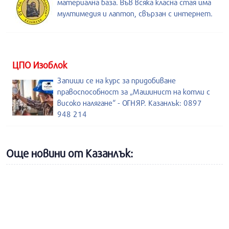
материална база. Във всяка класна стая има
мултимедия и лаптоп, свързан с интернет.
ЦПО Изоблок
Запиши се на курс за придобиване
правоспособност за „Машинист на котли с
високо налягане“ - ОГНЯР. Казанлък: 0897
948 214
Още новини от Казанлък: