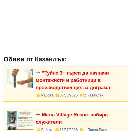
Обяви от Казанлък:
“Туйнс 3“ търси да назначи
монтажисти и работници в
производствен цех за дограма
Работа
07/08/2026
гр.Казанлък
Maria Village Resort набира
служители
Работа
13/07/2026
гр.Павел Баня