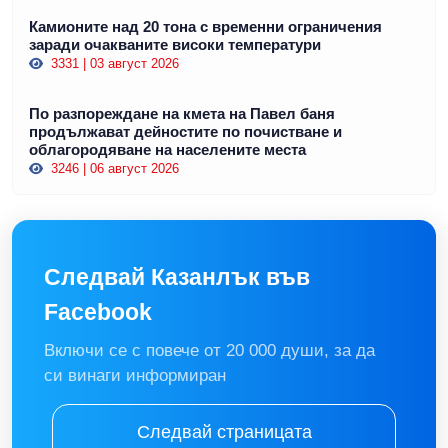
Камионите над 20 тона с временни ограничения
заради очакваните високи температури
3331 | 03 август 2026
По разпореждане на кмета на Павел баня
продължават дейностите по почистване и
облагородяване на населените места
3246 | 06 август 2026
Следвай Казанлък във
Facebook
Включи се с повече от 20 000 души, за да
си винаги информиран
Следвай страницата