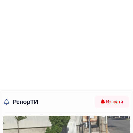
РепорТИ
Изпрати