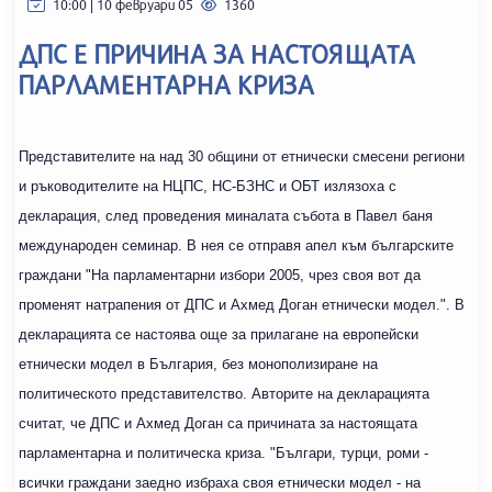
10:00 | 10 февруари 05
1360
ДПС Е ПРИЧИНА ЗА НАСТОЯЩАТА
ПАРЛАМЕНТАРНА КРИЗА
Представителите на над 30 общини от етнически смесени региони
и ръководителите на НЦПС, НС-БЗНС и ОБТ излязоха с
декларация, след проведения миналата събота в Павел баня
международен семинар. В нея се отправя апел към българските
граждани "На парламентарни избори 2005, чрез своя вот да
променят натрапения от ДПС и Ахмед Доган етнически модел.". В
декларацията се настоява още за прилагане на европейски
етнически модел в България, без монополизиране на
политическото представителство. Авторите на декларацията
считат, че ДПС и Ахмед Доган са причината за настоящата
парламентарна и политическа криза. "Българи, турци, роми -
всички граждани заедно избраха своя етнически модел - на