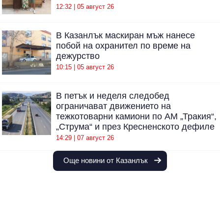
12:32 | 05 август 26
В Казанлък маскиран мъж нанесе
побой на охранител по време на
дежурство
10:15 | 05 август 26
В петък и неделя следобед
ограничават движението на
тежкотоварни камиони по АМ „Тракия“,
„Струма“ и през Кресненското дефиле
14:29 | 07 август 26
Още новини от Казанлък