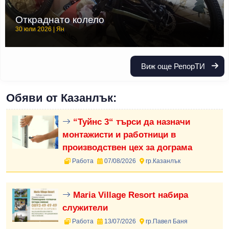
Откраднато колело
30 юли 2026 | Ян
Виж още РепорТИ
Обяви от Казанлък:
“Туйнс 3“ търси да назначи
монтажисти и работници в
производствен цех за дограма
Работа
07/08/2026
гр.Казанлък
Maria Village Resort набира
служители
Работа
13/07/2026
гр.Павел Баня