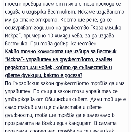
тоест прибира наем от тях и с тези приходи се
издава и издържа вестникът. Искаме издаването
му да стане открито. Което ще рече, да се
осигуряват годишно на дружество “Казанлъшка
Искра”, примерно 10 хиляди лева, за да издава
вестника. При това добър, качествен.
Какво точно комисията ще избира за вестник
“Искра”- управител на дружеството, главен
редактор или човек, който да съвместява и
двете функции, както е досега?
По Търговския закон дружеството трябва да има
управител. По същия закон този управител се
утвърждава от Общинския съвет. Дали той ще е
само такъв или ще съвместява и двете
длъжности, това ще трябва да е залегнало в
програмата на всеки един кандидат. В самата
програма, според нас, трябва да се изясни как