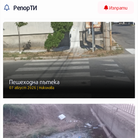
РепорТИ
Изпрати
Пешеходна пътека
07 август 2026 | Николова