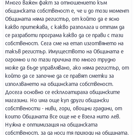
Много важен факт за отношението към
общинската собственост е, че и до този момент
Общината няма регистър, от който да е ясно
какво притежава, с какво разполага и оттам да
се разработи програма какво да се прави с тази
собственост. Сега сме на етап изготвянето на
такъв регистър. Имуществото на Общината е
огромно и по тази причина то много трудно
може да бъде управлявано, ако няма регистър, от
който да се започне да се правят сметки за
използването на общинската собственост.
Досега основно се ескплоатираха общинските
магазини. Но има още куп други общински
собствености - ниви, гори, овощни градини, от
които Общината все още не е взела нито лев.
Нужна е оптимизация на общинската
собственост, за да носи тя приходи на общината.