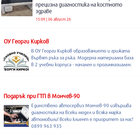
прецизна диагностика на костното
здраве
15:09 | 06 август 26
ОУ Георги Кирков
В ОУ Георги Кирков образованието и грижата
вървят ръка за ръка. Модерна материална база
в 2 учебни корпуса - начален и прогимназиален.
Подарък при ГТП в Мончев-90
Единствено автосервиз Мончев-90 извършва
диагностика на всеки модел и всяка марка
автомобили! Всеки клиент е приоритет за нас!
0899 963 935