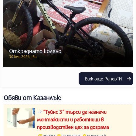
Откраднато колело
30 юли 2026 | Ян
Виж още РепорТИ
Обяви от Казанлък:
“Туйнс 3“ търси да назначи
монтажисти и работници в
производствен цех за дограма
Работа
07/08/2026
гр.Казанлък