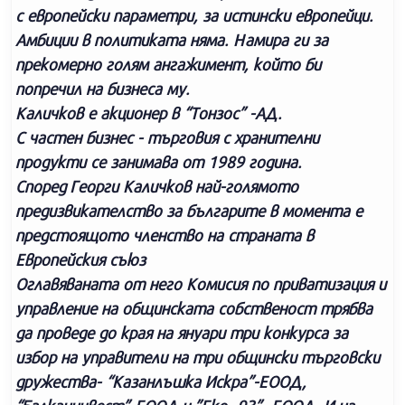
с европейски параметри, за истински европейци.
Амбиции в политиката няма. Намира ги за
прекомерно голям ангажимент, който би
попречил на бизнеса му.
Каличков е акционер в “Тонзос” -АД.
С частен бизнес - търговия с хранителни
продукти се занимава от 1989 година.
Според Георги Каличков най-голямото
предизвикателство за българите в момента е
предстоящото членство на страната в
Европейския съюз
Оглавяваната от него Комисия по приватизация и
управление на общинската собственост трябва
да проведе до края на януари три конкурса за
избор на управители на три общински търговски
дружества- “Казанлъшка Искра”-ЕООД,