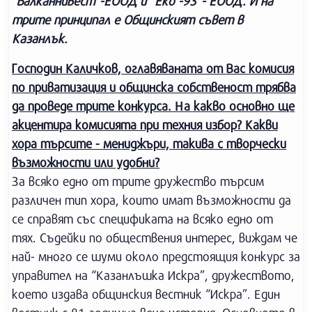
“Балканнивест”-ЕООД и ”Еко -93”- ЕООД. И на
трите принципал е Общинският съвет в
Казанлък.
Господин Каличков, оглавяваната от Вас комисия
по приватизация и общинска собственост трябва
да проведе трите конкурса. На какво основно ще
акцентира комисията при техния избор? Какви
хора търсите - мениджъри, такива с творчески
възможности или удобни?
За всяко едно от трите дружество търсим
различен тип хора, които имат възможности да
се справят със спецификата на всяко едно от
тях. Съдейки по обществения интерес, виждам че
най- много се шуми около предстоящия конкурс за
управител на “Казанлъшка Искра”, дружеството,
което издава общинския вестник “Искра”. Един