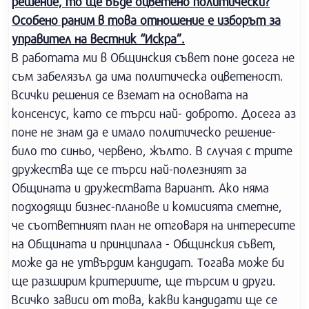
решение, то ще бъде оцветено политически?
Особено раним в това отношение е изборът за
управител на вестник “Искра”.
В работата ми в Общинския съвет поне досега не
съм забелязъл да има политическа оцветеност.
Всички решения се вземат на основата на
консенсус, като се търси най- доброто. Досега аз
поне не знам да е имало политическо решение-
било то синьо, червено, жълто. В случая с трите
дружества ще се търси най-полезният за
Общината и дружествата вариант. Ако няма
подходящи бизнес-планове и комисията сметне,
че съответният план не отговаря на интересите
на Общината и принципала - Общинския съвет,
може да не утвърдим кандидат. Тогава може би
ще разширим критериите, ще търсим и други.
Всичко зависи от това, какви кандидати ще се