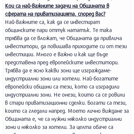
Кои са най-важните задачи на Общината в
сферата на приватизацията, според вас?
Най-важните са, как да се инвестират
общинските пари оттук нататък. Те така
трябва да се вложат, че Общината да привлича
инвеститори, да повишава приходите си от тези
инвестиции. Много е важно и как ще бъде
представена пред европейските инвеститори.
Трябва да е ясно какви зони ще изграждаме-
индустриални зони или хотели. Най-богатите
европейски общини са тези, кото са изградили
индустриални зони. Не онези, които са се ровили
в стари приватизационни сделки. Богати са тези,
които са гледали напред. Моето лично виждане за
Общината е, че са нужни няколко индустриални
зони и няколко за хотели. За целта обаче са