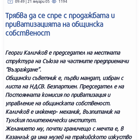
09:49 | 21 януари 05
1194
Трябва да се спре с продажбата и
приватизацията на общинска
собственост
Георги Каличков е председател на местната
структура на Съюза на частните предприемачи
“Възраждане”.
Общински съветник е, първи мандат, избран с
листа на НДСВ. Безпартиен. Председател е на
Постоянната комисия по приватизация и
управление на общинската собственост.
Каличков е инженер- механик, възпитаник на
Тулския политехнически институт.
Желанието му, почти граничещо с мечта е, в
Казанлък да има музей на тракийското изкуство