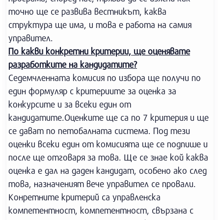
точно ще се развива вестникът, каква
структура ще има, и това е работа на самия
управител.
По какви конкретни критерии, ще оценявате
разработките на кандидатите?
Седемчленната комисия по избора ще получи по
един формуляр с критериите за оценка за
конкурсите и за всеки един от
кандидатите.Оценките ще са по 7 критерия и ще
се дават по петобалната система. Под тези
оценки всеки един от комисията ще се подпише и
после ще отговаря за това. Ще се знае кой каква
оценка е дал на даден кандидат, особено ако след
това, назначеният вече управител се провали.
Конретните критерий са управленска
компетентност, компетентност, свързана с