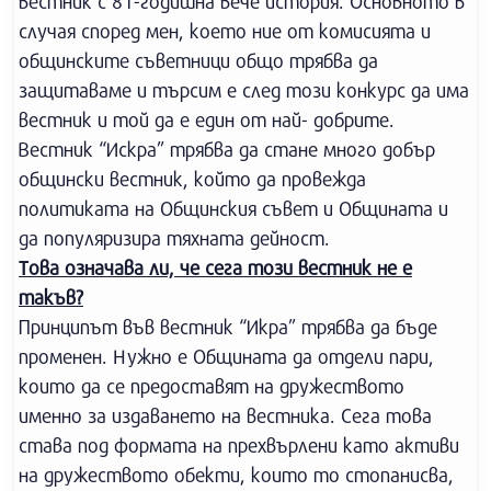
вестник с 81-годишна вече история. Основното в
случая според мен, което ние от комисията и
общинските съветници общо трябва да
защитаваме и търсим е след този конкурс да има
вестник и той да е един от най- добрите.
Вестник “Искра” трябва да стане много добър
общински вестник, който да провежда
политиката на Общинския съвет и Общината и
да популяризира тяхната дейност.
Това означава ли, че сега този вестник не е
такъв?
Принципът във вестник “Икра” трябва да бъде
променен. Нужно е Общината да отдели пари,
които да се предоставят на дружеството
именно за издаването на вестника. Сега това
става под формата на прехвърлени като активи
на дружеството обекти, които то стопанисва,