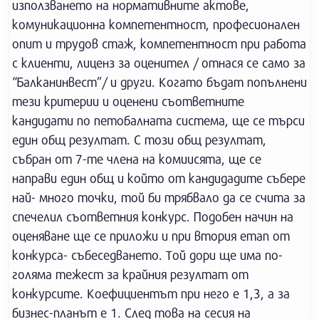
използването на нормативните актове,
комуникационна компетентност, професионален
опит и трудов стаж, компетентност при работа
с клиенти, лиценз за оценител / отнася се само за
“Балканинвест”/ и други. Когато бъдат попълнени
тези критерии и оценени съответните
кандидати по петобалната система, ще се търси
един общ резултат. С този общ резултат,
събран от 7-те члена на комиисята, ще се
направи един общ и който от кандидадите събере
най- много точки, той би трябвало да се счита за
спечелил съответния конкурс. Подобен начин на
оценяване ще се приложи и при втория етап от
конкурса- събеседването. Той дори ще има по-
голяма тежест за крайния резултат от
конкурсите. Коефициентът при него е 1,3, а за
бизнес-планът е 1. След това на сесия на