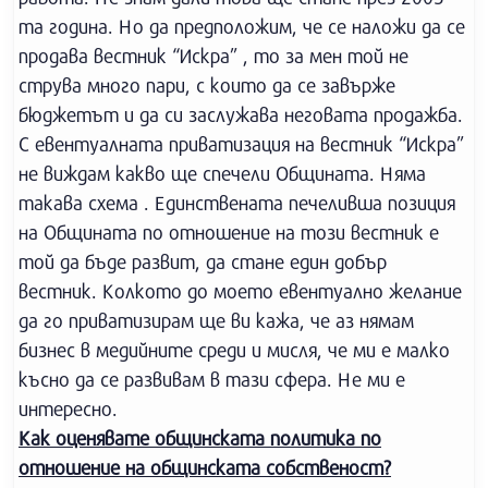
та година. Но да предположим, че се наложи да се
продава вестник “Искра” , то за мен той не
струва много пари, с които да се завърже
бюджетът и да си заслужава неговата продажба.
С евентуалната приватизация на вестник “Искра”
не виждам какво ще спечели Общината. Няма
такава схема . Единствената печеливша позиция
на Общината по отношение на този вестник е
той да бъде развит, да стане един добър
вестник. Колкото до моето евентуално желание
да го приватизирам ще ви кажа, че аз нямам
бизнес в медийните среди и мисля, че ми е малко
късно да се развивам в тази сфера. Не ми е
интересно.
Как оценявате общинската политика по
отношение на общинската собственост?