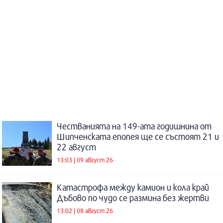
Честванията на 149-ата годишнина от
Шипченската епопея ще се състоят 21 и
22 август
13:03 | 09 август 26
Катастрофа между камион и кола край
Дъбово по чудо се размина без жертви
13:02 | 08 август 26