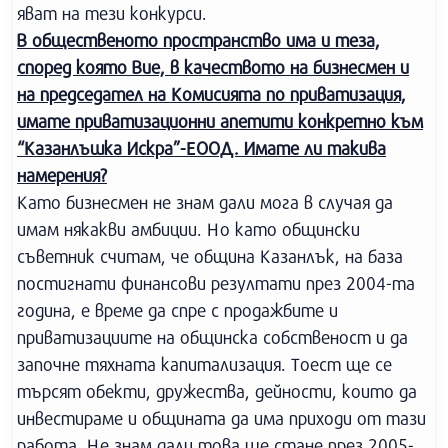
яват на тези конкурси.
В общественото пространство има и теза,
според която Вие, в качеството на бизнесмен и
на председател на Комисията по приватизация,
имате приватизационни апетити конкретно към
“Казанлъшка Искра”-ЕООД. Имате ли такива
намерения?
Като бизнесмен не знам дали мога в случая да
имам някакви амбиции. Но като общински
съветник считам, че община Казанлък, на база
постигнати финансови резултати през 2004-та
година, е време да спре с продажбите и
приватизациите на общинска собственост и да
започне тяхната капитализация. Тоест ще се
търсят обекти, дружества, дейности, които да
инвестираме и общината да има приходи от тази
работа. Не знам дали това ще стане през 2005-