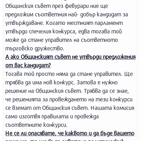
Общинския съвет през февурари ние ще
предложим съответния най- добър кандидат за
утвърждаване. Когато местният парламент
утвърди спечелия конкурса, едва тогава той
може да стане управител на съответното
търговско дружество.
А ако Общинският съвет не утвърди предложения
от вас кандидат?
Тогава той просто няма да стане управител. Ще
трябва да има нов конкурс. Затова е нужно
решение на Общинския съвет. Трябва да се знае,
че решенията за провеждането на тези конкурси
се вземат от Общинския съвет. Нашата комисия
само изготвя правилата и провежда
съответните конкурси.
Не се ли опасявате, че каквото и да бъде вашето