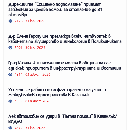
Дирекциите “Социално подпомагане“ приемат
заявления за целева помощ за отопление до 31
октомври
7176 | 31 юли 2026
Д-р Елена Гарсау ще преглежда всеки четвъртък в
кабинета по акушерство и гинекология в Поликлиниката
5091 | 30 юли 2026
Град Казанлък и населените места в общината са с
еднакъв приоритет в инфраструктурните инвестиции
4814 | 03 август 2026
Усилено се работи по асфалтирането на улици и
междублокови пространства в Казанлък
4553 | 01 август 2026
Лек автомобил се удари в “Пътна помощ“ в Казанлък/
ВИДЕО
4372 | 31 юли 2026