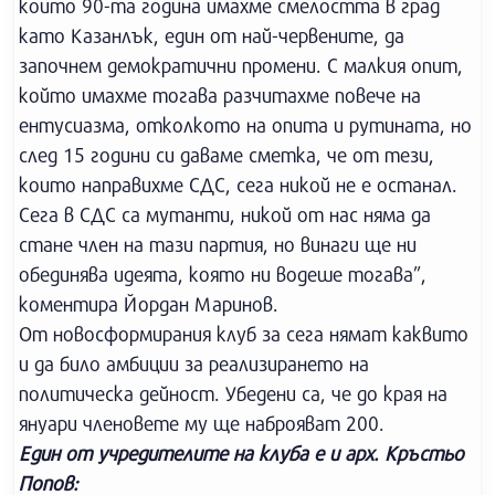
които 90-та година имахме смелостта в град
като Казанлък, един от най-червените, да
започнем демократични промени. С малкия опит,
който имахме тогава разчитахме повече на
ентусиазма, отколкото на опита и рутината, но
след 15 години си даваме сметка, че от тези,
които направихме СДС, сега никой не е останал.
Сега в СДС са мутанти, никой от нас няма да
стане член на тази партия, но винаги ще ни
обединява идеята, която ни водеше тогава”,
коментира Йордан Маринов.
От новосформирания клуб за сега нямат каквито
и да било амбиции за реализирането на
политическа дейност. Убедени са, че до края на
януари членовете му ще наброяват 200.
Един от учредителите на клуба е и арх. Кръстьо
Попов: