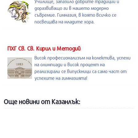
Училище, запазило добрите традиции и
доразвиващо ги в нашето модерно
съвремие. Гимназия, в която всичко се
посвещава на младите хора.
ПХГ Св. Св. Кирил и Методий
Висок професионализъм на колектива, успехи
на олимпиади и висок процент на
реализирали се випускници са само част от
успехите на гимназията!
Още новини от Казанлък: