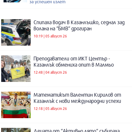
за успешен излет
Спипаха водач в Казанлъшко, седнал зад
волана на “БМВ“ дрогиран
10:19 | 05 август 26
Преподаватели от ИКТ Център -
Казанлък обмениха опит в Малмьо
12:48 | 04 август 26
Математикът Валентин Кирилов от
Казанлък с нови международни успехи
12:18 | 05 август 26
Децата от “Активно лято“ събираха