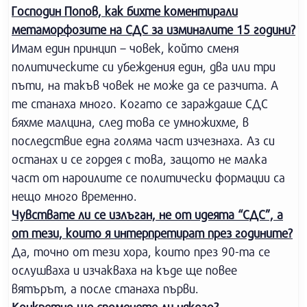
Господин Попов, как бихте коментирали
метаморфозите на СДС за изминалите 15 години?
Имам един принцип – човек, който сменя
политическите си убеждения един, два или три
пъти, на такъв човек не може да се разчита. А
те станаха много. Когато се зараждаше СДС
бяхме малцина, след това се умножихме, в
последствие една голяма част изчезнаха. Аз си
останах и се гордея с това, защото не малка
част от нароилите се политически формации са
нещо много временно.
Чувствате ли се излъган, не от идеята “СДС”, а
от тези, които я интерпретират през годините?
Да, точно от тези хора, които през 90-та се
ослушваха и изчакваха на къде ще повее
вятърът, а после станаха първи.