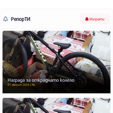
РепорТИ
Изпрати
Награда за откраднато колело
01 август 2026 | Ян