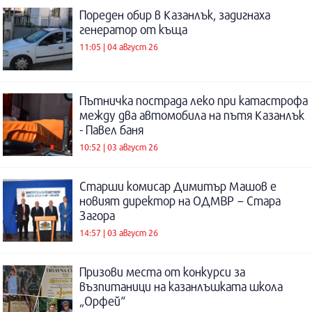
Пореден обир в Казанлък, задигнаха
генератор от къща
11:05 | 04 август 26
Пътничка пострада леко при катастрофа
между два автомобила на пътя Казанлък
- Павел баня
10:52 | 03 август 26
Старши комисар Димитър Машов е
новият директор на ОДМВР – Стара
Загора
14:57 | 03 август 26
Призови места от конкурси за
възпитаници на казанлъшката школа
„Орфей“