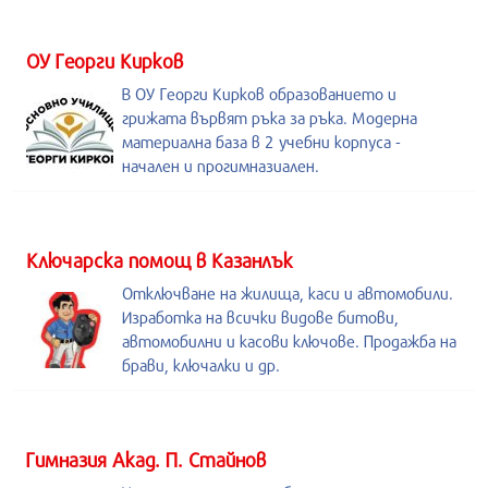
ОУ Георги Кирков
В ОУ Георги Кирков образованието и
грижата вървят ръка за ръка. Модерна
материална база в 2 учебни корпуса -
начален и прогимназиален.
Kлючарска помощ в Казанлък
Отключване на жилища, каси и автомобили.
Изработка на всички видове битови,
автомобилни и касови ключове. Продажба на
брави, ключалки и др.
Гимназия Акад. П. Стайнов