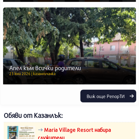
Апел към всички родители
23 юли 2026 | казанлъчанка
Виж още РепорТИ
Обяви от Казанлък:
Maria Village Resort набира
служители