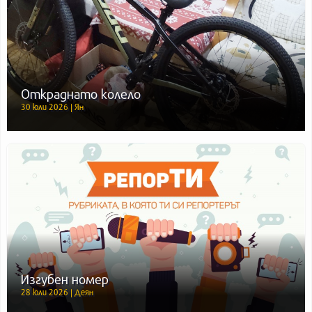
Откраднато колело
30 юли 2026 | Ян
Изгубен номер
28 юли 2026 | Деян