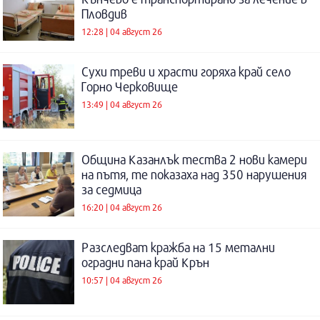
Пловдив
12:28 | 04 август 26
Сухи треви и храсти горяха край село
Горно Черковище
13:49 | 04 август 26
Община Казанлък тества 2 нови камери
на пътя, те показаха над 350 нарушения
за седмица
16:20 | 04 август 26
Разследват кражба на 15 метални
оградни пана край Крън
10:57 | 04 август 26