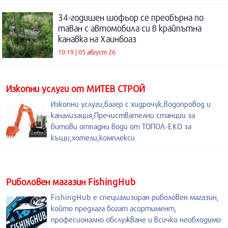
34-годишен шофьор се преобърна по
таван с автомобила си в крайпътна
канавка на Хаинбоаз
10:19 | 05 август 26
Изкопни услуги от МИТЕВ СТРОЙ
Изкопни услуги,багер с хидрочук,водопровод и
канализация,Пречиствателни станции за
битови отпадни води от ТОПОЛ-ЕКО за
къщи,хотели,комплекси
Риболовен магазин FishingHub
FishingHub е специализиран риболовен магазин,
който предлага богат асортимент,
професионално обслужване и всичко необходимо