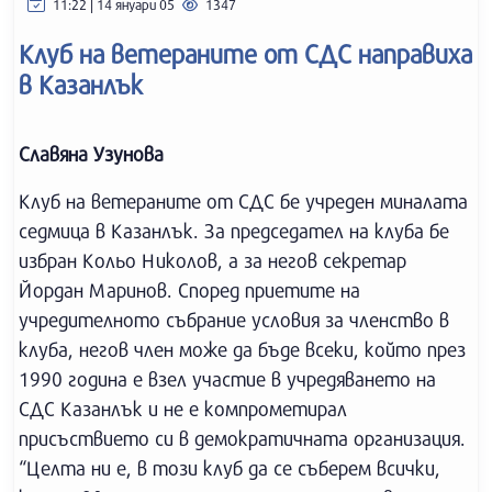
11:22 | 14 януари 05
1347
Клуб на ветераните от СДС направиха
в Казанлък
Славяна Узунова
Клуб на ветераните от СДС бе учреден миналата
седмица в Казанлък. За председател на клуба бе
избран Кольо Николов, а за негов секретар
Йордан Маринов. Според приетите на
учредителното събрание условия за членство в
клуба, негов член може да бъде всеки, който през
1990 година е взел участие в учредяването на
СДС Казанлък и не е компрометирал
присъствието си в демократичната организация.
“Целта ни е, в този клуб да се съберем всички,